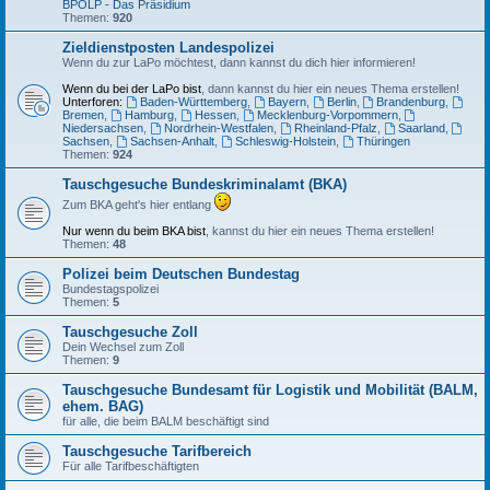
BPOLP - Das Präsidium
Themen:
920
Zieldienstposten Landespolizei
Wenn du zur LaPo möchtest, dann kannst du dich hier informieren!
Wenn du bei der LaPo bist
, dann kannst du hier ein neues Thema erstellen!
Unterforen:
Baden-Württemberg
,
Bayern
,
Berlin
,
Brandenburg
,
Bremen
,
Hamburg
,
Hessen
,
Mecklenburg-Vorpommern
,
Niedersachsen
,
Nordrhein-Westfalen
,
Rheinland-Pfalz
,
Saarland
,
Sachsen
,
Sachsen-Anhalt
,
Schleswig-Holstein
,
Thüringen
Themen:
924
Tauschgesuche Bundeskriminalamt (BKA)
Zum BKA geht's hier entlang
Nur wenn du beim BKA bist
, kannst du hier ein neues Thema erstellen!
Themen:
48
Polizei beim Deutschen Bundestag
Bundestagspolizei
Themen:
5
Tauschgesuche Zoll
Dein Wechsel zum Zoll
Themen:
9
Tauschgesuche Bundesamt für Logistik und Mobilität (BALM,
ehem. BAG)
für alle, die beim BALM beschäftigt sind
Tauschgesuche Tarifbereich
Für alle Tarifbeschäftigten