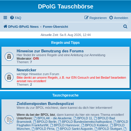
DPolG Tauschbörse
FAQ
Registrieren
Anmelden
S
DPolG-BPolG News
Foren-Übersicht
u
Aktuelle Zeit: Sa 8. Aug 2026, 12:44
c
Regeln und Tipps
h
Hinweise zur Benutzung des Forums
e
Hier findet ihr unsere Regeln und eine Anleitung zur Anmeldung
Moderator:
Offi
Themen:
7
Newsticker
wichtige Hinweise zum Forum
Bitte denkt an unsere Regeln, z.B. nur EIN Gesuch und bei Bedarf bearbeiten
anstatt neu erstellen!
Themen:
2
Tauschgesuche
Zieldienstposten Bundespolizei
Wenn du zur BPOL möchtest, dann kannst du dich hier informieren!
Wenn du bei der BPOL bist
, dann kannst du hier ein neues Thema erstellen!
Unterforen:
BPOLAK - die Akademie
,
BPOLD 11
,
BPOLD Bad
Bramstedt
,
BPOLD Berlin
,
BPOLD Bundesbereitschaftspolizei
,
BPOLD
Flughafen Frankfurt/M
,
BPOLD Hannover
,
BPOLD Koblenz
,
BPOLD
München
,
BPOLD Pirna
,
BPOLD Sankt Augustin
,
BPOLD Stuttgart
,