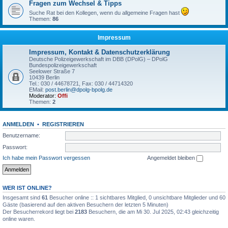
Fragen zum Wechsel & Tipps
Suche Rat bei den Kollegen, wenn du allgemeine Fragen hast
Themen:
86
Impressum
Impressum, Kontakt & Datenschutzerklärung
Deutsche Polizeigewerkschaft im DBB (DPolG) – DPolG
Bundespolizeigewerkschaft
Seelower Straße 7
10439 Berlin
Tel.: 030 / 44678721, Fax: 030 / 44714320
EMail:
post.berlin@dpolg-bpolg.de
Moderator:
Offi
Themen:
2
ANMELDEN
•
REGISTRIEREN
Benutzername:
Passwort:
Ich habe mein Passwort vergessen
Angemeldet bleiben
WER IST ONLINE?
Insgesamt sind
61
Besucher online :: 1 sichtbares Mitglied, 0 unsichtbare Mitglieder und 60
Gäste (basierend auf den aktiven Besuchern der letzten 5 Minuten)
Der Besucherrekord liegt bei
2183
Besuchern, die am Mi 30. Jul 2025, 02:43 gleichzeitig
online waren.