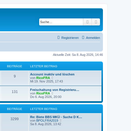
Suche
Erweiterte Suche
Registrieren
Anmelden
Aktuelle Zeit: Sa 8. Aug 2026, 14:46
BEITRÄGE
LETZTER BEITRAG
Account inaktiv und löschen
9
N
von
RicoFRA
e
Mi 19. Nov 2025, 17:43
u
e
Freischaltung von Registrieru…
131
s
N
von
RicoFRA
t
e
Do 6. Aug 2026, 20:00
e
u
r
e
B
s
BEITRÄGE
LETZTER BEITRAG
e
t
i
e
t
Re: Biete BBS MKÜ - Suche D K…
r
3299
r
N
von
BPOLFRA2019
B
a
e
Sa 8. Aug 2026, 13:42
e
g
u
i
e