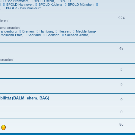
LD Bad Bramstedt
,
BPOLD Berlin
,
BPOLD
M
,
BPOLD Hannover
,
BPOLD Koblenz
,
BPOLD München
,
t
,
BPOLP - Das Präsidium
924
ieren!
ema erstellen!
randenburg
,
Bremen
,
Hamburg
,
Hessen
,
Mecklenburg-
Rheinland-Pfalz
,
Saarland
,
Sachsen
,
Sachsen-Anhalt
,
48
erstellen!
5
9
bilität (BALM, ehem. BAG)
0
0
86
t