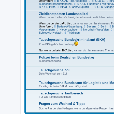
Unterforen:
BPOLAK - die Akademie
,
BPOLD 11
,
BPO
Bundesbereitschaftspolizei
,
BPOLD Flughafen Frankfurt/
BPOLD Pirna
,
BPOLD Sankt Augustin
,
BPOLD Stuttgar
Zieldienstposten Landespolizei
Wenn du zur LaPo möchtest, dann kannst du dich hier inform
Wenn du bei der LaPo bist
, dann kannst du hier ein neues Th
Unterforen:
Baden-Württemberg
,
Bayern
,
Berlin
,
B
Vorpommern
,
Niedersachsen
,
Nordrhein-Westfalen
,
Schleswig-Holstein
,
Thüringen
Tauschgesuche Bundeskriminalamt (BKA)
Zum BKA geht's hier entlang
Nur wenn du beim BKA bist
, kannst du hier ein neues Thema 
Polizei beim Deutschen Bundestag
Bundestagspolizei
Tauschgesuche Zoll
Dein Wechsel zum Zoll
Tauschgesuche Bundesamt für Logistik und Mo
für alle, die beim BALM beschäftigt sind
Tauschgesuche Tarifbereich
Für alle Tarifbeschäftigten
Fragen zum Wechsel & Tipps
Suche Rat bei den Kollegen, wenn du allgemeine Fragen has