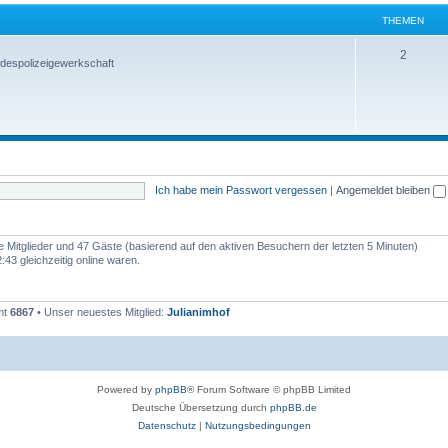
THEMEN
2
despolizeigewerkschaft
Ich habe mein Passwort vergessen
|
Angemeldet bleiben
re Mitglieder und 47 Gäste (basierend auf den aktiven Besuchern der letzten 5 Minuten)
43 gleichzeitig online waren.
mt
6867
• Unser neuestes Mitglied:
Julianimhof
Powered by
phpBB
® Forum Software © phpBB Limited
Deutsche Übersetzung durch
phpBB.de
Datenschutz
|
Nutzungsbedingungen