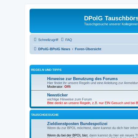
DPolG Tauschbör
Tauschgesuche unserer Kolleginnen
Schnellzugriff
FAQ
DPolG-BPolG News
Foren-Übersicht
REGELN UND TIPPS
Hinweise zur Benutzung des Forums
Hier findet ihr unsere Regeln und eine Anleitung zur Anmeldu
Moderator:
Offi
Newsticker
wichtige Hinweise zum Forum
Bitte denkt an unsere Regeln, z.B. nur EIN Gesuch und bei Be
TAUSCHGESUCHE
Zieldienstposten Bundespolizei
Wenn du zur BPOL möchtest, dann kannst du dich hier infor
Wenn du bei der BPOL bist
, dann kannst du hier ein neues T