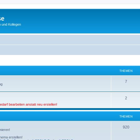
se
 und Kollegen
THEMEN
7
ng
2
darf bearbeiten anstatt neu erstellen!
THEMEN
920
mieren!
hema erstellen!