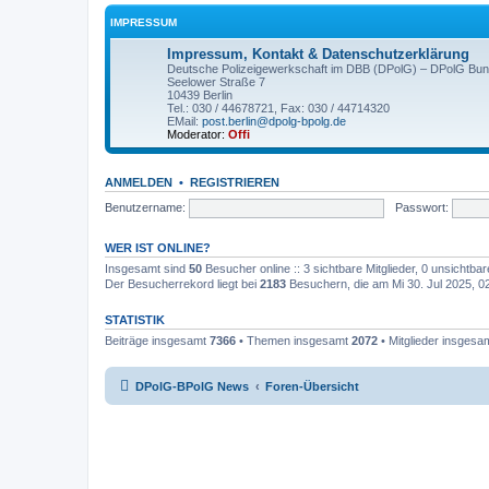
IMPRESSUM
Impressum, Kontakt & Datenschutzerklärung
Deutsche Polizeigewerkschaft im DBB (DPolG) – DPolG Bun
Seelower Straße 7
10439 Berlin
Tel.: 030 / 44678721, Fax: 030 / 44714320
EMail:
post.berlin@dpolg-bpolg.de
Moderator:
Offi
ANMELDEN
•
REGISTRIEREN
Benutzername:
Passwort:
WER IST ONLINE?
Insgesamt sind
50
Besucher online :: 3 sichtbare Mitglieder, 0 unsichtba
Der Besucherrekord liegt bei
2183
Besuchern, die am Mi 30. Jul 2025, 02:
STATISTIK
Beiträge insgesamt
7366
• Themen insgesamt
2072
• Mitglieder insgesa
DPolG-BPolG News
Foren-Übersicht