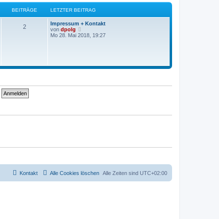
g
e
s
BEITRÄGE
LETZTER BEITRAG
t
e
Impressum + Kontakt
r
2
N
von
dpolg
B
e
Mo 28. Mai 2018, 19:27
e
u
i
e
t
s
r
t
a
e
g
r
B
e
i
t
r
a
g
Kontakt
Alle Cookies löschen
Alle Zeiten sind
UTC+02:00