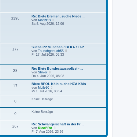
t
s
r
t
a
e
g
r
Re: Biete Bremen, suche Niede…
3398
B
N
von
KevinHB
e
e
Sa 8. Aug 2026, 12:06
i
u
t
e
r
s
a
t
g
e
r
Suche PP München / BLKA / LaP…
177
B
N
von
Tauschgesuch55
e
e
Fr 17. Jul 2026, 08:33
i
u
t
e
r
s
a
Re: Biete Bundestagspolizei -…
t
28
g
N
von
Shiver
e
e
Do 4. Jun 2026, 08:08
r
u
B
e
e
Biete BPOL Köln suche HZA Köln
17
s
N
i
von
Mulle90
t
e
t
Mi 1. Jul 2026, 08:54
e
u
r
r
e
a
Keine Beiträge
0
B
s
g
e
t
i
e
Keine Beiträge
t
r
0
r
B
a
e
g
i
Re: Schwangerschaft in der Pr…
267
t
N
von
RicoFRA
r
e
Fr 7. Aug 2026, 23:36
a
u