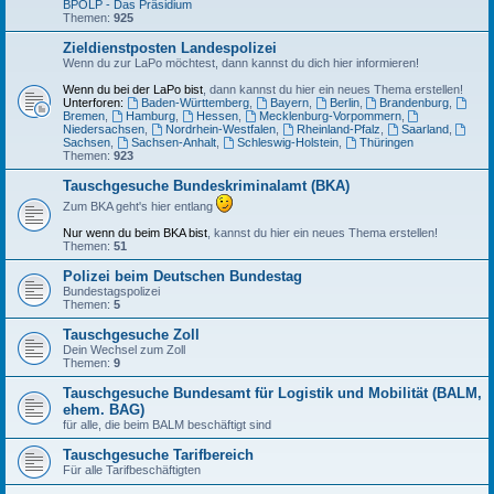
BPOLP - Das Präsidium
Themen:
925
Zieldienstposten Landespolizei
Wenn du zur LaPo möchtest, dann kannst du dich hier informieren!
Wenn du bei der LaPo bist
, dann kannst du hier ein neues Thema erstellen!
Unterforen:
Baden-Württemberg
,
Bayern
,
Berlin
,
Brandenburg
,
Bremen
,
Hamburg
,
Hessen
,
Mecklenburg-Vorpommern
,
Niedersachsen
,
Nordrhein-Westfalen
,
Rheinland-Pfalz
,
Saarland
,
Sachsen
,
Sachsen-Anhalt
,
Schleswig-Holstein
,
Thüringen
Themen:
923
Tauschgesuche Bundeskriminalamt (BKA)
Zum BKA geht's hier entlang
Nur wenn du beim BKA bist
, kannst du hier ein neues Thema erstellen!
Themen:
51
Polizei beim Deutschen Bundestag
Bundestagspolizei
Themen:
5
Tauschgesuche Zoll
Dein Wechsel zum Zoll
Themen:
9
Tauschgesuche Bundesamt für Logistik und Mobilität (BALM,
ehem. BAG)
für alle, die beim BALM beschäftigt sind
Tauschgesuche Tarifbereich
Für alle Tarifbeschäftigten