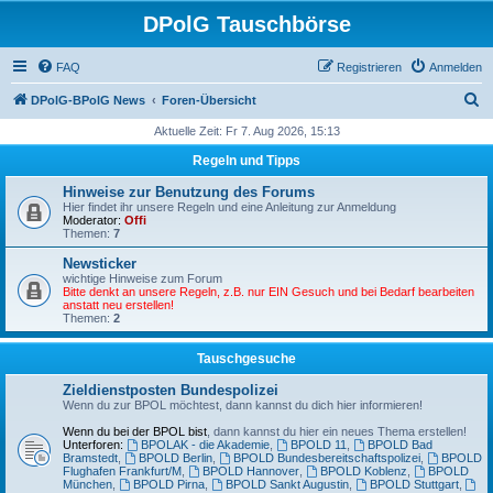
DPolG Tauschbörse
FAQ
Registrieren
Anmelden
S
DPolG-BPolG News
Foren-Übersicht
u
Aktuelle Zeit: Fr 7. Aug 2026, 15:13
c
Regeln und Tipps
h
Hinweise zur Benutzung des Forums
e
Hier findet ihr unsere Regeln und eine Anleitung zur Anmeldung
Moderator:
Offi
Themen:
7
Newsticker
wichtige Hinweise zum Forum
Bitte denkt an unsere Regeln, z.B. nur EIN Gesuch und bei Bedarf bearbeiten
anstatt neu erstellen!
Themen:
2
Tauschgesuche
Zieldienstposten Bundespolizei
Wenn du zur BPOL möchtest, dann kannst du dich hier informieren!
Wenn du bei der BPOL bist
, dann kannst du hier ein neues Thema erstellen!
Unterforen:
BPOLAK - die Akademie
,
BPOLD 11
,
BPOLD Bad
Bramstedt
,
BPOLD Berlin
,
BPOLD Bundesbereitschaftspolizei
,
BPOLD
Flughafen Frankfurt/M
,
BPOLD Hannover
,
BPOLD Koblenz
,
BPOLD
München
,
BPOLD Pirna
,
BPOLD Sankt Augustin
,
BPOLD Stuttgart
,