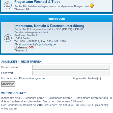
Fragen zum Wechsel & Tipps
Suche Rat bei den Kollegen, wenn du allgemeine Fragen hast
Themen:
86
Impressum
Impressum, Kontakt & Datenschutzerklärung
Deutsche Polizeigewerkschaft im DBB (DPolG) – DPolG
Bundespolizeigewerkschaft
Seelower Straße 7
10439 Berlin
Tel.: 030 / 44678721, Fax: 030 / 44714320
EMail:
post.berlin@dpolg-bpolg.de
Moderator:
Offi
Themen:
2
ANMELDEN
•
REGISTRIEREN
Benutzername:
Passwort:
Ich habe mein Passwort vergessen
Angemeldet bleiben
WER IST ONLINE?
Insgesamt sind
51
Besucher online :: 1 sichtbares Mitglied, 0 unsichtbare Mitglieder und 50
Gäste (basierend auf den aktiven Besuchern der letzten 5 Minuten)
Der Besucherrekord liegt bei
2183
Besuchern, die am Mi 30. Jul 2025, 02:43 gleichzeitig
online waren.