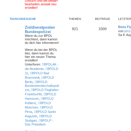
Gesuch und bei Bedarf
bearbeiten anstatt neu
erstellen!
TAUSCHGESUCHE
THEMEN
BEITRÄGE
LETZTER
Zieldienstposten
Biete Fl
921
3300
von
pm1
Bundespolizei
Sa 8. Au
Wenn du zur BPOL
möchtest, dann kannst
du dich hier informieren!
Wenn du bei der BPOL
bist
, dann kannst du
hier ein neues Thema
erstellen!
Unterforen:
BPOLAK -
die Akademie
,
BPOLD
11
,
BPOLD Bad
Bramstedt
,
BPOLD
Berlin
,
BPOLD
Bundesbereitschaftspoli
zei
,
BPOLD Flughafen
Frankfurt/M
,
BPOLD
Hannover
,
BPOLD
Koblenz
,
BPOLD
München
,
BPOLD
Pirna
,
BPOLD Sankt
Augustin
,
BPOLD
Stuttgart
,
BPOLP -
Das Präsidium