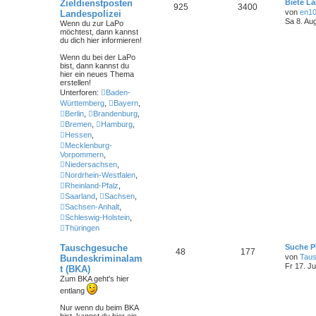
Zieldienstposten
Biete L
925
3400
von
en1
Landespolizei
Sa 8. Au
Wenn du zur LaPo
möchtest, dann kannst
du dich hier informieren!
Wenn du bei der LaPo
bist
, dann kannst du
hier ein neues Thema
erstellen!
Unterforen:
Baden-
Württemberg
,
Bayern
,
Berlin
,
Brandenburg
,
Bremen
,
Hamburg
,
Hessen
,
Mecklenburg-
Vorpommern
,
Niedersachsen
,
Nordrhein-Westfalen
,
Rheinland-Pfalz
,
Saarland
,
Sachsen
,
Sachsen-Anhalt
,
Schleswig-Holstein
,
Thüringen
Tauschgesuche
Suche P
48
177
von
Tau
Bundeskriminalam
Fr 17. Ju
t (BKA)
Zum BKA geht's hier
entlang
Nur wenn du beim BKA