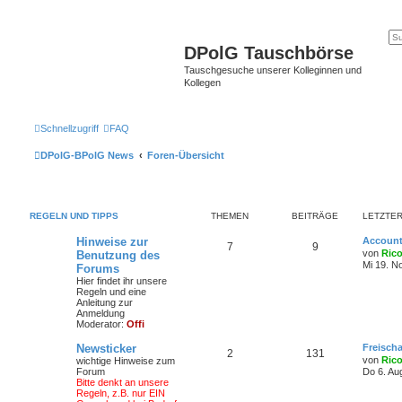
DPolG Tauschbörse
Tauschgesuche unserer Kolleginnen und
Kollegen
Schnellzugriff
FAQ
DPolG-BPolG News
Foren-Übersicht
REGELN UND TIPPS
THEMEN
BEITRÄGE
LETZTER
Hinweise zur
Account
7
9
von
Ric
Benutzung des
Mi 19. N
Forums
Hier findet ihr unsere
Regeln und eine
Anleitung zur
Anmeldung
Moderator:
Offi
Newsticker
Freisch
2
131
von
Ric
wichtige Hinweise zum
Forum
Do 6. Au
Bitte denkt an unsere
Regeln, z.B. nur EIN