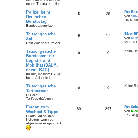
bist
, kannst du hier ein
neues Thema erstellen!
Polizei beim
Re: Bie
5
28
von
Shiv
Deutschen
Do 4. Ju
Bundestag
Bundestagspolizei
Tauschgesuche
Biete B
9
17
von
Mull
Zoll
Mi 1. Jul
Dein Wechsel zum Zoll
Tauschgesuche
Keine Be
0
0
Bundesamt für
Logistik und
Mobilität (BALM,
ehem. BAG)
für alle, die beim BALM
beschäftigt sind
Tauschgesuche
Keine Be
0
0
Tarifbereich
Für alle
Tarifbeschäftigten
Fragen zum
Re: Sch
86
267
von
Ric
Wechsel & Tipps
Fr 7. Au
Suche Rat bei den
Kollegen, wenn du
allgemeine Fragen hast