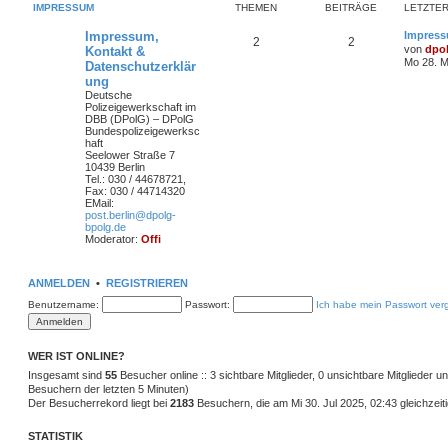
IMPRESSUM
THEMEN
BEITRÄGE
LETZTER
Impressum,
Impress
2
2
von
dpo
Kontakt &
Mo 28. M
Datenschutzerklär
ung
Deutsche
Polizeigewerkschaft im
DBB (DPolG) – DPolG
Bundespolizeigewerksc
haft
Seelower Straße 7
10439 Berlin
Tel.: 030 / 44678721,
Fax: 030 / 44714320
EMail:
post.berlin@dpolg-
bpolg.de
Moderator:
Offi
ANMELDEN
•
REGISTRIEREN
Benutzername:
Passwort:
Ich habe mein Passwort ver
WER IST ONLINE?
Insgesamt sind
55
Besucher online :: 3 sichtbare Mitglieder, 0 unsichtbare Mitglieder 
Besuchern der letzten 5 Minuten)
Der Besucherrekord liegt bei
2183
Besuchern, die am Mi 30. Jul 2025, 02:43 gleichzeiti
STATISTIK