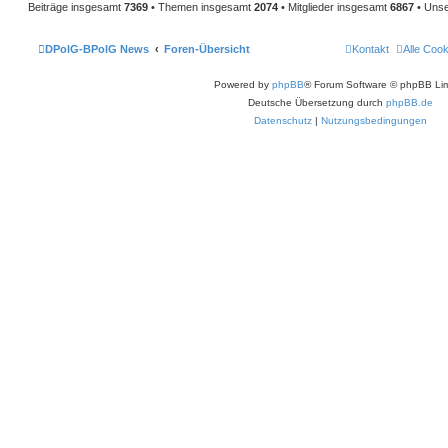
Beiträge insgesamt
7369
• Themen insgesamt
2074
• Mitglieder insgesamt
6867
• Unse
DPolG-BPolG News
Foren-Übersicht
Kontakt
Alle Coo
Powered by
phpBB
® Forum Software © phpBB Lim
Deutsche Übersetzung durch
phpBB.de
Datenschutz
|
Nutzungsbedingungen