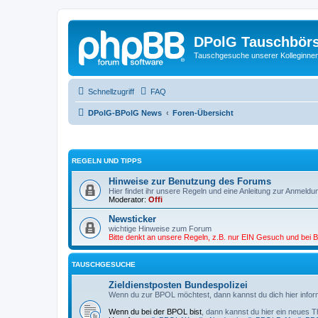
DPolG Tauschbör
Tauschgesuche unserer Kolleginnen
Schnellzugriff
FAQ
DPolG-BPolG News
Foren-Übersicht
REGELN UND TIPPS
Hinweise zur Benutzung des Forums
Hier findet ihr unsere Regeln und eine Anleitung zur Anmeldu
Moderator:
Offi
Newsticker
wichtige Hinweise zum Forum
Bitte denkt an unsere Regeln, z.B. nur EIN Gesuch und bei Be
TAUSCHGESUCHE
Zieldienstposten Bundespolizei
Wenn du zur BPOL möchtest, dann kannst du dich hier infor
Wenn du bei der BPOL bist
, dann kannst du hier ein neues T