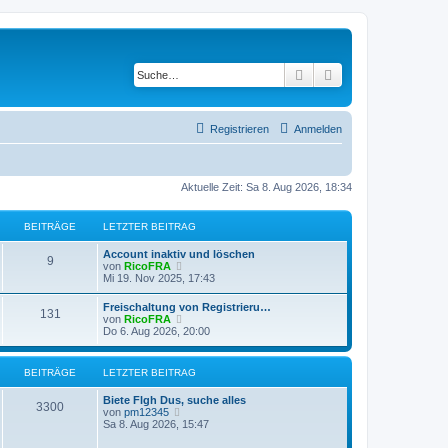
Suche
Erweiterte Suche
Registrieren
Anmelden
Aktuelle Zeit: Sa 8. Aug 2026, 18:34
BEITRÄGE
LETZTER BEITRAG
Account inaktiv und löschen
9
N
von
RicoFRA
e
Mi 19. Nov 2025, 17:43
u
e
Freischaltung von Registrieru…
131
s
N
von
RicoFRA
t
e
Do 6. Aug 2026, 20:00
e
u
r
e
B
s
BEITRÄGE
LETZTER BEITRAG
e
t
i
e
t
Biete Flgh Dus, suche alles
r
3300
r
N
von
pm12345
B
a
e
Sa 8. Aug 2026, 15:47
e
g
u
i
e