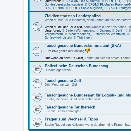
Unterforen:
BPOLAK - die Akademie
,
BPOLD 11
,
BPO
Bundesbereitschaftspolizei
,
BPOLD Flughafen Frankfurt/
BPOLD Pirna
,
BPOLD Sankt Augustin
,
BPOLD Stuttgar
Zieldienstposten Landespolizei
Wenn du zur LaPo möchtest, dann kannst du dich hier inform
Wenn du bei der LaPo bist
, dann kannst du hier ein neues Th
Unterforen:
Baden-Württemberg
,
Bayern
,
Berlin
,
B
Vorpommern
,
Niedersachsen
,
Nordrhein-Westfalen
,
Schleswig-Holstein
,
Thüringen
Tauschgesuche Bundeskriminalamt (BKA)
Zum BKA geht's hier entlang
Nur wenn du beim BKA bist
, kannst du hier ein neues Thema 
Polizei beim Deutschen Bundestag
Bundestagspolizei
Tauschgesuche Zoll
Dein Wechsel zum Zoll
Tauschgesuche Bundesamt für Logistik und Mo
für alle, die beim BALM beschäftigt sind
Tauschgesuche Tarifbereich
Für alle Tarifbeschäftigten
Fragen zum Wechsel & Tipps
Suche Rat bei den Kollegen, wenn du allgemeine Fragen has