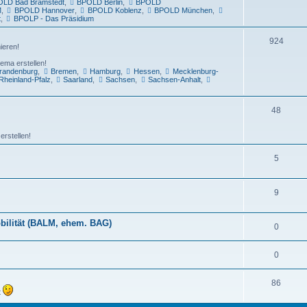
LD Bad Bramstedt
,
BPOLD Berlin
,
BPOLD
M
,
BPOLD Hannover
,
BPOLD Koblenz
,
BPOLD München
,
t
,
BPOLP - Das Präsidium
924
ieren!
ema erstellen!
randenburg
,
Bremen
,
Hamburg
,
Hessen
,
Mecklenburg-
Rheinland-Pfalz
,
Saarland
,
Sachsen
,
Sachsen-Anhalt
,
48
erstellen!
5
9
bilität (BALM, ehem. BAG)
0
0
86
t