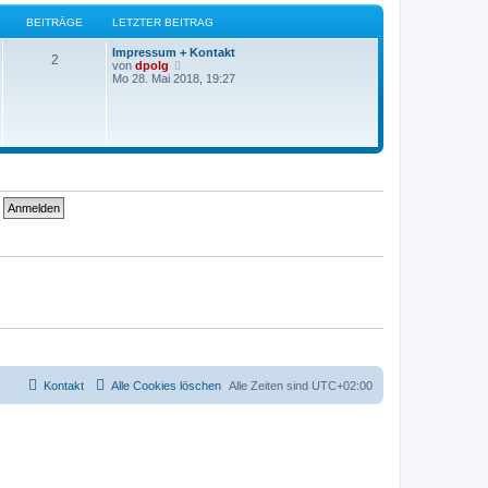
g
e
s
BEITRÄGE
LETZTER BEITRAG
t
e
Impressum + Kontakt
r
2
N
von
dpolg
B
e
Mo 28. Mai 2018, 19:27
e
u
i
e
t
s
r
t
a
e
g
r
B
e
i
t
r
a
g
Kontakt
Alle Cookies löschen
Alle Zeiten sind
UTC+02:00