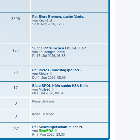
t
s
r
t
a
e
g
r
Re: Biete Bremen, suche Niede…
3398
B
N
von
KevinHB
e
e
Sa 8. Aug 2026, 12:06
i
u
t
e
r
s
a
t
g
e
r
Suche PP München / BLKA / LaP…
177
B
N
von
Tauschgesuch55
e
e
Fr 17. Jul 2026, 08:33
i
u
t
e
r
s
a
Re: Biete Bundestagspolizei -…
t
28
g
N
von
Shiver
e
e
Do 4. Jun 2026, 08:08
r
u
B
e
e
Biete BPOL Köln suche HZA Köln
17
s
N
i
von
Mulle90
t
e
t
Mi 1. Jul 2026, 08:54
e
u
r
r
e
a
Keine Beiträge
0
B
s
g
e
t
i
e
Keine Beiträge
t
r
0
r
B
a
e
g
i
Re: Schwangerschaft in der Pr…
267
t
N
von
RicoFRA
r
e
Fr 7. Aug 2026, 23:36
a
u