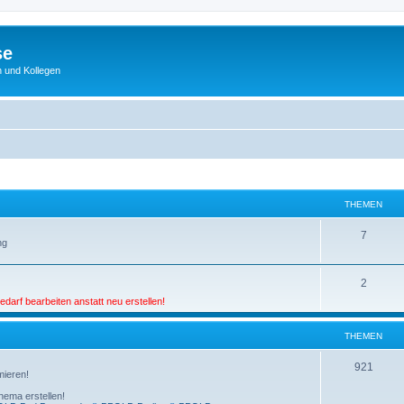
se
 und Kollegen
THEMEN
7
ng
2
darf bearbeiten anstatt neu erstellen!
THEMEN
921
mieren!
hema erstellen!