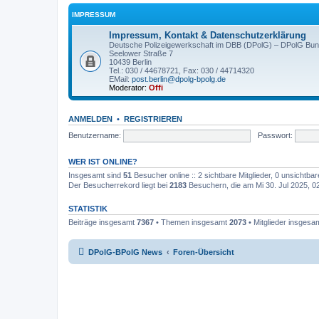
IMPRESSUM
Impressum, Kontakt & Datenschutzerklärung
Deutsche Polizeigewerkschaft im DBB (DPolG) – DPolG Bun
Seelower Straße 7
10439 Berlin
Tel.: 030 / 44678721, Fax: 030 / 44714320
EMail:
post.berlin@dpolg-bpolg.de
Moderator:
Offi
ANMELDEN
•
REGISTRIEREN
Benutzername:
Passwort:
WER IST ONLINE?
Insgesamt sind
51
Besucher online :: 2 sichtbare Mitglieder, 0 unsichtba
Der Besucherrekord liegt bei
2183
Besuchern, die am Mi 30. Jul 2025, 02:
STATISTIK
Beiträge insgesamt
7367
• Themen insgesamt
2073
• Mitglieder insgesa
DPolG-BPolG News
Foren-Übersicht