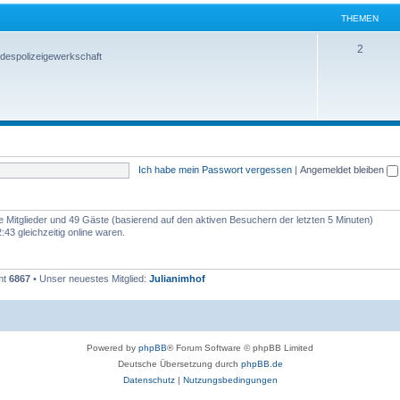
THEMEN
2
despolizeigewerkschaft
Ich habe mein Passwort vergessen
|
Angemeldet bleiben
re Mitglieder und 49 Gäste (basierend auf den aktiven Besuchern der letzten 5 Minuten)
43 gleichzeitig online waren.
mt
6867
• Unser neuestes Mitglied:
Julianimhof
Powered by
phpBB
® Forum Software © phpBB Limited
Deutsche Übersetzung durch
phpBB.de
Datenschutz
|
Nutzungsbedingungen