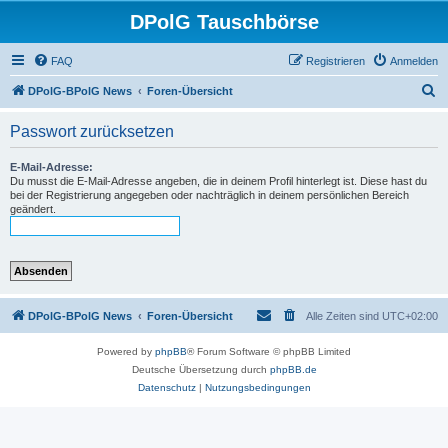
DPolG Tauschbörse
FAQ
Registrieren
Anmelden
S
DPolG-BPolG News
Foren-Übersicht
u
Passwort zurücksetzen
c
h
E-Mail-Adresse:
Du musst die E-Mail-Adresse angeben, die in deinem Profil hinterlegt ist. Diese hast du
e
bei der Registrierung angegeben oder nachträglich in deinem persönlichen Bereich
geändert.
DPolG-BPolG News
Foren-Übersicht
Alle Zeiten sind
UTC+02:00
Powered by
phpBB
® Forum Software © phpBB Limited
Deutsche Übersetzung durch
phpBB.de
Datenschutz
|
Nutzungsbedingungen