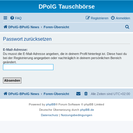
DPolG Tauschbörse
FAQ
Registrieren
Anmelden
S
DPolG-BPolG News
Foren-Übersicht
u
Passwort zurücksetzen
c
h
E-Mail-Adresse:
Du musst die E-Mail-Adresse angeben, die in deinem Profil hinterlegt ist. Diese hast du
e
bei der Registrierung angegeben oder nachträglich in deinem persönlichen Bereich
geändert.
DPolG-BPolG News
Foren-Übersicht
Alle Zeiten sind
UTC+02:00
Powered by
phpBB
® Forum Software © phpBB Limited
Deutsche Übersetzung durch
phpBB.de
Datenschutz
|
Nutzungsbedingungen