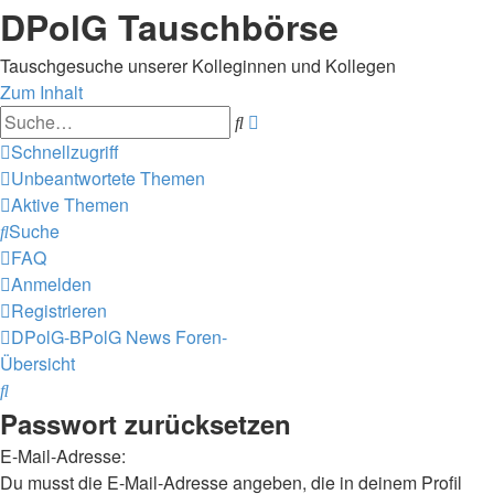
DPolG Tauschbörse
Tauschgesuche unserer Kolleginnen und Kollegen
Zum Inhalt
Erweiterte
Suche
Suche
Schnellzugriff
Unbeantwortete Themen
Aktive Themen
Suche
FAQ
Anmelden
Registrieren
DPolG-BPolG News
Foren-
Übersicht
Suche
Passwort zurücksetzen
E-Mail-Adresse:
Du musst die E-Mail-Adresse angeben, die in deinem Profil