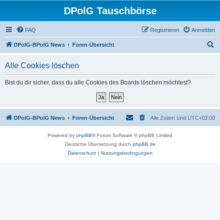
DPolG Tauschbörse
FAQ
Registrieren
Anmelden
S
DPolG-BPolG News
Foren-Übersicht
u
Alle Cookies löschen
c
h
Bist du dir sicher, dass du alle Cookies des Boards löschen möchtest?
e
DPolG-BPolG News
Foren-Übersicht
Alle Zeiten sind
UTC+02:00
Powered by
phpBB
® Forum Software © phpBB Limited
Deutsche Übersetzung durch
phpBB.de
Datenschutz
|
Nutzungsbedingungen