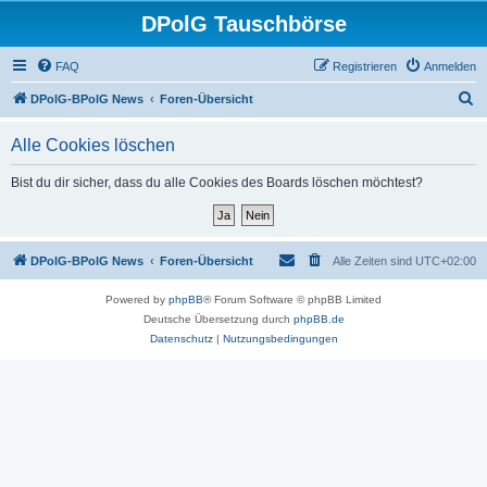
DPolG Tauschbörse
FAQ
Registrieren
Anmelden
S
DPolG-BPolG News
Foren-Übersicht
u
Alle Cookies löschen
c
h
Bist du dir sicher, dass du alle Cookies des Boards löschen möchtest?
e
DPolG-BPolG News
Foren-Übersicht
Alle Zeiten sind
UTC+02:00
Powered by
phpBB
® Forum Software © phpBB Limited
Deutsche Übersetzung durch
phpBB.de
Datenschutz
|
Nutzungsbedingungen