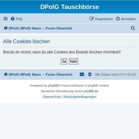
DPolG Tauschbörse
FAQ
Registrieren
Anmelden
S
DPolG-BPolG News
Foren-Übersicht
u
Alle Cookies löschen
c
h
Bist du dir sicher, dass du alle Cookies des Boards löschen möchtest?
e
DPolG-BPolG News
Foren-Übersicht
Alle Zeiten sind
UTC+02:00
Powered by
phpBB
® Forum Software © phpBB Limited
Deutsche Übersetzung durch
phpBB.de
Datenschutz
|
Nutzungsbedingungen