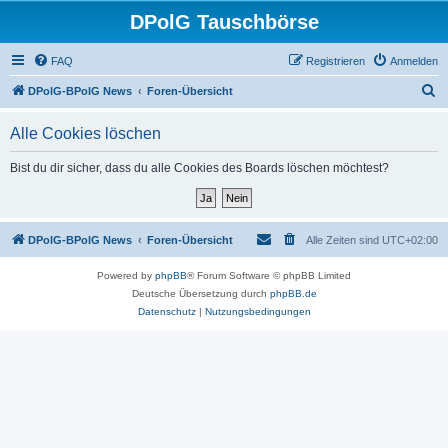
DPolG Tauschbörse
FAQ
Registrieren
Anmelden
S
DPolG-BPolG News
Foren-Übersicht
u
Alle Cookies löschen
c
h
Bist du dir sicher, dass du alle Cookies des Boards löschen möchtest?
e
DPolG-BPolG News
Foren-Übersicht
Alle Zeiten sind
UTC+02:00
Powered by
phpBB
® Forum Software © phpBB Limited
Deutsche Übersetzung durch
phpBB.de
Datenschutz
|
Nutzungsbedingungen