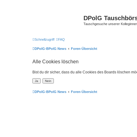
DPolG Tauschbör
Tauschgesuche unserer Kolleginnen
Schnellzugriff
FAQ
DPolG-BPolG News
Foren-Übersicht
Alle Cookies löschen
Bist du dir sicher, dass du alle Cookies des Boards löschen mö
DPolG-BPolG News
Foren-Übersicht