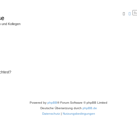
Suche
Erw
se
 und Kollegen
chtest?
Powered by
phpBB
® Forum Software © phpBB Limited
Deutsche Übersetzung durch
phpBB.de
Datenschutz
|
Nutzungsbedingungen