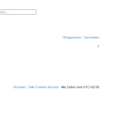
eiterte Suche
Registrieren
Anmelden
S
u
c
h
e
Kontakt
Alle Cookies löschen
Alle Zeiten sind
UTC+02:00