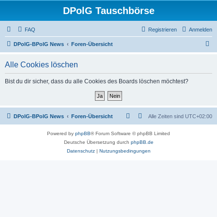
DPolG Tauschbörse
FAQ
Registrieren
Anmelden
S
DPolG-BPolG News
Foren-Übersicht
u
Alle Cookies löschen
c
h
Bist du dir sicher, dass du alle Cookies des Boards löschen möchtest?
e
DPolG-BPolG News
Foren-Übersicht
Alle Zeiten sind
UTC+02:00
Powered by
phpBB
® Forum Software © phpBB Limited
Deutsche Übersetzung durch
phpBB.de
Datenschutz
|
Nutzungsbedingungen