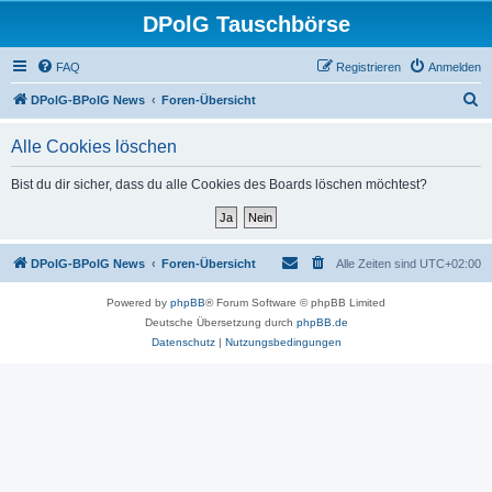
DPolG Tauschbörse
FAQ
Registrieren
Anmelden
S
DPolG-BPolG News
Foren-Übersicht
u
Alle Cookies löschen
c
h
Bist du dir sicher, dass du alle Cookies des Boards löschen möchtest?
e
DPolG-BPolG News
Foren-Übersicht
Alle Zeiten sind
UTC+02:00
Powered by
phpBB
® Forum Software © phpBB Limited
Deutsche Übersetzung durch
phpBB.de
Datenschutz
|
Nutzungsbedingungen