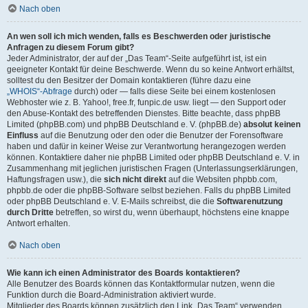
Nach oben
An wen soll ich mich wenden, falls es Beschwerden oder juristische
Anfragen zu diesem Forum gibt?
Jeder Administrator, der auf der „Das Team“-Seite aufgeführt ist, ist ein
geeigneter Kontakt für deine Beschwerde. Wenn du so keine Antwort erhältst,
solltest du den Besitzer der Domain kontaktieren (führe dazu eine
„WHOIS“-Abfrage
durch) oder — falls diese Seite bei einem kostenlosen
Webhoster wie z. B. Yahoo!, free.fr, funpic.de usw. liegt — den Support oder
den Abuse-Kontakt des betreffenden Dienstes. Bitte beachte, dass phpBB
Limited (phpBB.com) und phpBB Deutschland e. V. (phpBB.de)
absolut keinen
Einfluss
auf die Benutzung oder den oder die Benutzer der Forensoftware
haben und dafür in keiner Weise zur Verantwortung herangezogen werden
können. Kontaktiere daher nie phpBB Limited oder phpBB Deutschland e. V. in
Zusammenhang mit jeglichen juristischen Fragen (Unterlassungserklärungen,
Haftungsfragen usw.), die
sich nicht direkt
auf die Websiten phpbb.com,
phpbb.de oder die phpBB-Software selbst beziehen. Falls du phpBB Limited
oder phpBB Deutschland e. V. E-Mails schreibst, die die
Softwarenutzung
durch Dritte
betreffen, so wirst du, wenn überhaupt, höchstens eine knappe
Antwort erhalten.
Nach oben
Wie kann ich einen Administrator des Boards kontaktieren?
Alle Benutzer des Boards können das Kontaktformular nutzen, wenn die
Funktion durch die Board-Administration aktiviert wurde.
Mitglieder des Boards können zusätzlich den Link „Das Team“ verwenden.