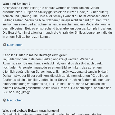
Was sind Smileys?
Smileys sind kleine Bilder, die benutzt werden können, um ein Gefühl
auszudrücken. Für jeden Smiley gibt es einen kurzen Code, z. B. bedeutet :)
fröhlich und :( traurig. Die Liste aller Smileys kannst du beim Verfassen eines
Beitrags sehen. Versuche bitte trotzdem, Smileys nicht zu häufig zu benutzen,
sie können einen Beitrag schnell unlesbar machen und ein Moderator könnte
deshalb deinen Beitrag entsprechend überarbeiten oder gar komplett löschen.
Die Board-Administration kann auch die Anzahl der Smileys begrenzen, die du
in einem Beitrag benutzen kannst.
Nach oben
Kann ich Bilder in meine Beiträge einfügen?
Ja, Bilder können in deinem Beitrag angezeigt werden. Wenn die
Administration Dateianhänge erlaubt hat, kannst du das Bild auch direkt
hochladen. Ansonsten musst du zu einem Bild verlinken, das auf einem
öffentlich zugänglichen Server liegt, z. B. http://www.domain.tld/mein-bild.gif.
Du kannst weder Bilder verlinken, die sich auf deinem eigenen PC befinden
(außer es ist ein öffentlich zugänglicher Server), noch zu Bildern, die nur nach
einer Anmeldung verfügbar sind, z. B. Hotmail- oder Yahoo-Mailboxen, mit
einem Passwort geschützte Seiten usw. Um das Bild anzuzeigen, benutze den
BBCode-Tag „[img]“.
Nach oben
Was sind globale Bekanntmachungen?
Globale Bekanntmachungen beinhalten wichtige Informationen, deshalb