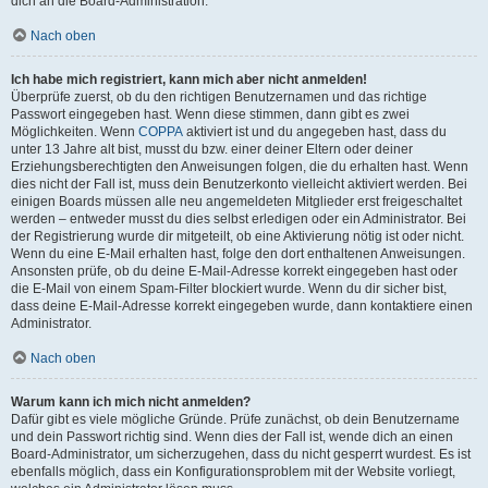
dich an die Board-Administration.
Nach oben
Ich habe mich registriert, kann mich aber nicht anmelden!
Überprüfe zuerst, ob du den richtigen Benutzernamen und das richtige
Passwort eingegeben hast. Wenn diese stimmen, dann gibt es zwei
Möglichkeiten. Wenn
COPPA
aktiviert ist und du angegeben hast, dass du
unter 13 Jahre alt bist, musst du bzw. einer deiner Eltern oder deiner
Erziehungsberechtigten den Anweisungen folgen, die du erhalten hast. Wenn
dies nicht der Fall ist, muss dein Benutzerkonto vielleicht aktiviert werden. Bei
einigen Boards müssen alle neu angemeldeten Mitglieder erst freigeschaltet
werden – entweder musst du dies selbst erledigen oder ein Administrator. Bei
der Registrierung wurde dir mitgeteilt, ob eine Aktivierung nötig ist oder nicht.
Wenn du eine E-Mail erhalten hast, folge den dort enthaltenen Anweisungen.
Ansonsten prüfe, ob du deine E-Mail-Adresse korrekt eingegeben hast oder
die E-Mail von einem Spam-Filter blockiert wurde. Wenn du dir sicher bist,
dass deine E-Mail-Adresse korrekt eingegeben wurde, dann kontaktiere einen
Administrator.
Nach oben
Warum kann ich mich nicht anmelden?
Dafür gibt es viele mögliche Gründe. Prüfe zunächst, ob dein Benutzername
und dein Passwort richtig sind. Wenn dies der Fall ist, wende dich an einen
Board-Administrator, um sicherzugehen, dass du nicht gesperrt wurdest. Es ist
ebenfalls möglich, dass ein Konfigurationsproblem mit der Website vorliegt,