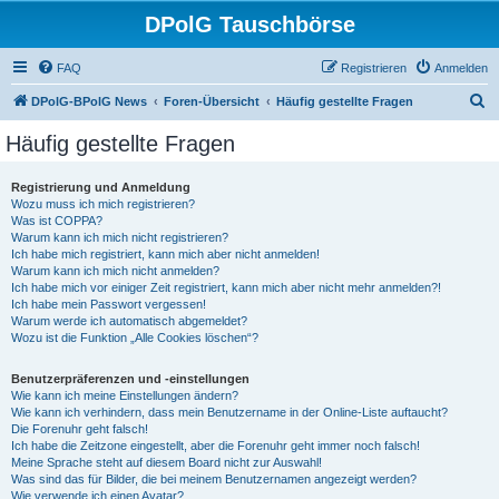
DPolG Tauschbörse
FAQ
Registrieren
Anmelden
S
DPolG-BPolG News
Foren-Übersicht
Häufig gestellte Fragen
u
Häufig gestellte Fragen
c
h
Registrierung und Anmeldung
Wozu muss ich mich registrieren?
e
Was ist COPPA?
Warum kann ich mich nicht registrieren?
Ich habe mich registriert, kann mich aber nicht anmelden!
Warum kann ich mich nicht anmelden?
Ich habe mich vor einiger Zeit registriert, kann mich aber nicht mehr anmelden?!
Ich habe mein Passwort vergessen!
Warum werde ich automatisch abgemeldet?
Wozu ist die Funktion „Alle Cookies löschen“?
Benutzerpräferenzen und -einstellungen
Wie kann ich meine Einstellungen ändern?
Wie kann ich verhindern, dass mein Benutzername in der Online-Liste auftaucht?
Die Forenuhr geht falsch!
Ich habe die Zeitzone eingestellt, aber die Forenuhr geht immer noch falsch!
Meine Sprache steht auf diesem Board nicht zur Auswahl!
Was sind das für Bilder, die bei meinem Benutzernamen angezeigt werden?
Wie verwende ich einen Avatar?