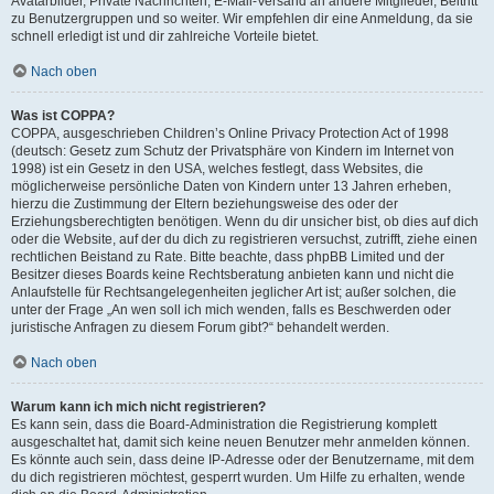
Avatarbilder, Private Nachrichten, E-Mail-Versand an andere Mitglieder, Beitritt
zu Benutzergruppen und so weiter. Wir empfehlen dir eine Anmeldung, da sie
schnell erledigt ist und dir zahlreiche Vorteile bietet.
Nach oben
Was ist COPPA?
COPPA, ausgeschrieben Children’s Online Privacy Protection Act of 1998
(deutsch: Gesetz zum Schutz der Privatsphäre von Kindern im Internet von
1998) ist ein Gesetz in den USA, welches festlegt, dass Websites, die
möglicherweise persönliche Daten von Kindern unter 13 Jahren erheben,
hierzu die Zustimmung der Eltern beziehungsweise des oder der
Erziehungsberechtigten benötigen. Wenn du dir unsicher bist, ob dies auf dich
oder die Website, auf der du dich zu registrieren versuchst, zutrifft, ziehe einen
rechtlichen Beistand zu Rate. Bitte beachte, dass phpBB Limited und der
Besitzer dieses Boards keine Rechtsberatung anbieten kann und nicht die
Anlaufstelle für Rechtsangelegenheiten jeglicher Art ist; außer solchen, die
unter der Frage „An wen soll ich mich wenden, falls es Beschwerden oder
juristische Anfragen zu diesem Forum gibt?“ behandelt werden.
Nach oben
Warum kann ich mich nicht registrieren?
Es kann sein, dass die Board-Administration die Registrierung komplett
ausgeschaltet hat, damit sich keine neuen Benutzer mehr anmelden können.
Es könnte auch sein, dass deine IP-Adresse oder der Benutzername, mit dem
du dich registrieren möchtest, gesperrt wurden. Um Hilfe zu erhalten, wende