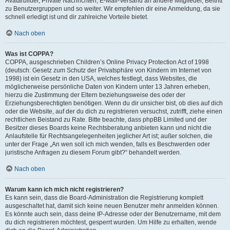
Avatarbilder, Private Nachrichten, E-Mail-Versand an andere Mitglieder, Beitritt
zu Benutzergruppen und so weiter. Wir empfehlen dir eine Anmeldung, da sie
schnell erledigt ist und dir zahlreiche Vorteile bietet.
Nach oben
Was ist COPPA?
COPPA, ausgeschrieben Children’s Online Privacy Protection Act of 1998
(deutsch: Gesetz zum Schutz der Privatsphäre von Kindern im Internet von
1998) ist ein Gesetz in den USA, welches festlegt, dass Websites, die
möglicherweise persönliche Daten von Kindern unter 13 Jahren erheben,
hierzu die Zustimmung der Eltern beziehungsweise des oder der
Erziehungsberechtigten benötigen. Wenn du dir unsicher bist, ob dies auf dich
oder die Website, auf der du dich zu registrieren versuchst, zutrifft, ziehe einen
rechtlichen Beistand zu Rate. Bitte beachte, dass phpBB Limited und der
Besitzer dieses Boards keine Rechtsberatung anbieten kann und nicht die
Anlaufstelle für Rechtsangelegenheiten jeglicher Art ist; außer solchen, die
unter der Frage „An wen soll ich mich wenden, falls es Beschwerden oder
juristische Anfragen zu diesem Forum gibt?“ behandelt werden.
Nach oben
Warum kann ich mich nicht registrieren?
Es kann sein, dass die Board-Administration die Registrierung komplett
ausgeschaltet hat, damit sich keine neuen Benutzer mehr anmelden können.
Es könnte auch sein, dass deine IP-Adresse oder der Benutzername, mit dem
du dich registrieren möchtest, gesperrt wurden. Um Hilfe zu erhalten, wende