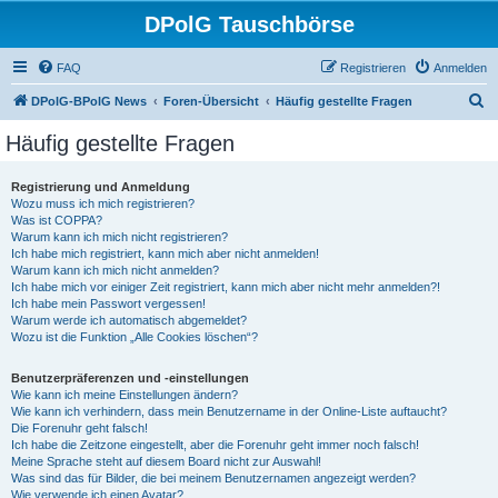
DPolG Tauschbörse
FAQ
Registrieren
Anmelden
S
DPolG-BPolG News
Foren-Übersicht
Häufig gestellte Fragen
u
Häufig gestellte Fragen
c
h
Registrierung und Anmeldung
Wozu muss ich mich registrieren?
e
Was ist COPPA?
Warum kann ich mich nicht registrieren?
Ich habe mich registriert, kann mich aber nicht anmelden!
Warum kann ich mich nicht anmelden?
Ich habe mich vor einiger Zeit registriert, kann mich aber nicht mehr anmelden?!
Ich habe mein Passwort vergessen!
Warum werde ich automatisch abgemeldet?
Wozu ist die Funktion „Alle Cookies löschen“?
Benutzerpräferenzen und -einstellungen
Wie kann ich meine Einstellungen ändern?
Wie kann ich verhindern, dass mein Benutzername in der Online-Liste auftaucht?
Die Forenuhr geht falsch!
Ich habe die Zeitzone eingestellt, aber die Forenuhr geht immer noch falsch!
Meine Sprache steht auf diesem Board nicht zur Auswahl!
Was sind das für Bilder, die bei meinem Benutzernamen angezeigt werden?
Wie verwende ich einen Avatar?