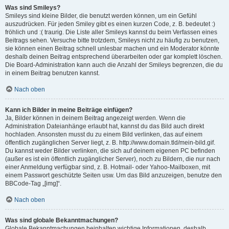
Was sind Smileys?
Smileys sind kleine Bilder, die benutzt werden können, um ein Gefühl
auszudrücken. Für jeden Smiley gibt es einen kurzen Code, z. B. bedeutet :)
fröhlich und :( traurig. Die Liste aller Smileys kannst du beim Verfassen eines
Beitrags sehen. Versuche bitte trotzdem, Smileys nicht zu häufig zu benutzen,
sie können einen Beitrag schnell unlesbar machen und ein Moderator könnte
deshalb deinen Beitrag entsprechend überarbeiten oder gar komplett löschen.
Die Board-Administration kann auch die Anzahl der Smileys begrenzen, die du
in einem Beitrag benutzen kannst.
Nach oben
Kann ich Bilder in meine Beiträge einfügen?
Ja, Bilder können in deinem Beitrag angezeigt werden. Wenn die
Administration Dateianhänge erlaubt hat, kannst du das Bild auch direkt
hochladen. Ansonsten musst du zu einem Bild verlinken, das auf einem
öffentlich zugänglichen Server liegt, z. B. http://www.domain.tld/mein-bild.gif.
Du kannst weder Bilder verlinken, die sich auf deinem eigenen PC befinden
(außer es ist ein öffentlich zugänglicher Server), noch zu Bildern, die nur nach
einer Anmeldung verfügbar sind, z. B. Hotmail- oder Yahoo-Mailboxen, mit
einem Passwort geschützte Seiten usw. Um das Bild anzuzeigen, benutze den
BBCode-Tag „[img]“.
Nach oben
Was sind globale Bekanntmachungen?
Globale Bekanntmachungen beinhalten wichtige Informationen, deshalb