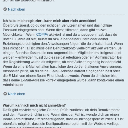
dich an die Board-Administration.
Nach oben
Ich habe mich registriert, kann mich aber nicht anmelden!
Überprüfe zuerst, ob du den richtigen Benutzernamen und das richtige
Passwort eingegeben hast. Wenn diese stimmen, dann gibt es zwei
Möglichkeiten. Wenn
COPPA
aktiviert ist und du angegeben hast, dass du
unter 13 Jahre alt bist, musst du bzw. einer deiner Eltern oder deiner
Erziehungsberechtigten den Anweisungen folgen, die du erhalten hast. Wenn
dies nicht der Fall ist, muss dein Benutzerkonto vielleicht aktiviert werden. Bei
einigen Boards müssen alle neu angemeldeten Mitglieder erst freigeschaltet
werden – entweder musst du dies selbst erledigen oder ein Administrator. Bei
der Registrierung wurde dir mitgeteilt, ob eine Aktivierung nötig ist oder nicht.
Wenn du eine E-Mail erhalten hast, folge den dort enthaltenen Anweisungen.
Ansonsten prüfe, ob du deine E-Mail-Adresse korrekt eingegeben hast oder
die E-Mail von einem Spam-Filter blockiert wurde. Wenn du dir sicher bist,
dass deine E-Mail-Adresse korrekt eingegeben wurde, dann kontaktiere einen
Administrator.
Nach oben
Warum kann ich mich nicht anmelden?
Dafür gibt es viele mögliche Gründe. Prüfe zunächst, ob dein Benutzername
und dein Passwort richtig sind. Wenn dies der Fall ist, wende dich an einen
Board-Administrator, um sicherzugehen, dass du nicht gesperrt wurdest. Es ist
ebenfalls möglich, dass ein Konfigurationsproblem mit der Website vorliegt,