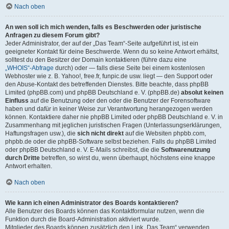
Nach oben
An wen soll ich mich wenden, falls es Beschwerden oder juristische
Anfragen zu diesem Forum gibt?
Jeder Administrator, der auf der „Das Team“-Seite aufgeführt ist, ist ein
geeigneter Kontakt für deine Beschwerde. Wenn du so keine Antwort erhältst,
solltest du den Besitzer der Domain kontaktieren (führe dazu eine
„WHOIS“-Abfrage
durch) oder — falls diese Seite bei einem kostenlosen
Webhoster wie z. B. Yahoo!, free.fr, funpic.de usw. liegt — den Support oder
den Abuse-Kontakt des betreffenden Dienstes. Bitte beachte, dass phpBB
Limited (phpBB.com) und phpBB Deutschland e. V. (phpBB.de)
absolut keinen
Einfluss
auf die Benutzung oder den oder die Benutzer der Forensoftware
haben und dafür in keiner Weise zur Verantwortung herangezogen werden
können. Kontaktiere daher nie phpBB Limited oder phpBB Deutschland e. V. in
Zusammenhang mit jeglichen juristischen Fragen (Unterlassungserklärungen,
Haftungsfragen usw.), die
sich nicht direkt
auf die Websiten phpbb.com,
phpbb.de oder die phpBB-Software selbst beziehen. Falls du phpBB Limited
oder phpBB Deutschland e. V. E-Mails schreibst, die die
Softwarenutzung
durch Dritte
betreffen, so wirst du, wenn überhaupt, höchstens eine knappe
Antwort erhalten.
Nach oben
Wie kann ich einen Administrator des Boards kontaktieren?
Alle Benutzer des Boards können das Kontaktformular nutzen, wenn die
Funktion durch die Board-Administration aktiviert wurde.
Mitglieder des Boards können zusätzlich den Link „Das Team“ verwenden.