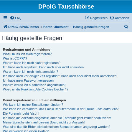
DPolG Tauschbörse
FAQ
Registrieren
Anmelden
S
DPolG-BPolG News
Foren-Übersicht
Häufig gestellte Fragen
u
Häufig gestellte Fragen
c
h
Registrierung und Anmeldung
Wozu muss ich mich registrieren?
e
Was ist COPPA?
Warum kann ich mich nicht registrieren?
Ich habe mich registriert, kann mich aber nicht anmelden!
Warum kann ich mich nicht anmelden?
Ich habe mich vor einiger Zeit registriert, kann mich aber nicht mehr anmelden?!
Ich habe mein Passwort vergessen!
Warum werde ich automatisch abgemeldet?
Wozu ist die Funktion „Alle Cookies löschen“?
Benutzerpräferenzen und -einstellungen
Wie kann ich meine Einstellungen ändern?
Wie kann ich verhindern, dass mein Benutzername in der Online-Liste auftaucht?
Die Forenuhr geht falsch!
Ich habe die Zeitzone eingestellt, aber die Forenuhr geht immer noch falsch!
Meine Sprache steht auf diesem Board nicht zur Auswahl!
Was sind das für Bilder, die bei meinem Benutzernamen angezeigt werden?
Wie verwende ich einen Avatar?