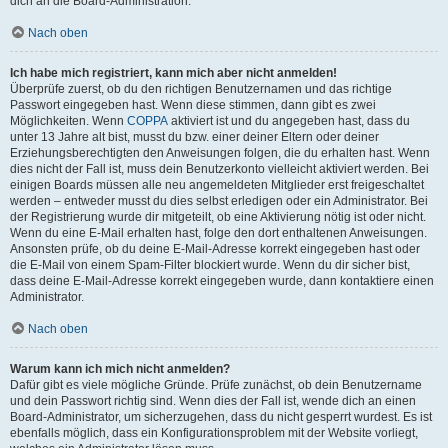
dich an die Board-Administration.
Nach oben
Ich habe mich registriert, kann mich aber nicht anmelden!
Überprüfe zuerst, ob du den richtigen Benutzernamen und das richtige
Passwort eingegeben hast. Wenn diese stimmen, dann gibt es zwei
Möglichkeiten. Wenn
COPPA
aktiviert ist und du angegeben hast, dass du
unter 13 Jahre alt bist, musst du bzw. einer deiner Eltern oder deiner
Erziehungsberechtigten den Anweisungen folgen, die du erhalten hast. Wenn
dies nicht der Fall ist, muss dein Benutzerkonto vielleicht aktiviert werden. Bei
einigen Boards müssen alle neu angemeldeten Mitglieder erst freigeschaltet
werden – entweder musst du dies selbst erledigen oder ein Administrator. Bei
der Registrierung wurde dir mitgeteilt, ob eine Aktivierung nötig ist oder nicht.
Wenn du eine E-Mail erhalten hast, folge den dort enthaltenen Anweisungen.
Ansonsten prüfe, ob du deine E-Mail-Adresse korrekt eingegeben hast oder
die E-Mail von einem Spam-Filter blockiert wurde. Wenn du dir sicher bist,
dass deine E-Mail-Adresse korrekt eingegeben wurde, dann kontaktiere einen
Administrator.
Nach oben
Warum kann ich mich nicht anmelden?
Dafür gibt es viele mögliche Gründe. Prüfe zunächst, ob dein Benutzername
und dein Passwort richtig sind. Wenn dies der Fall ist, wende dich an einen
Board-Administrator, um sicherzugehen, dass du nicht gesperrt wurdest. Es ist
ebenfalls möglich, dass ein Konfigurationsproblem mit der Website vorliegt,