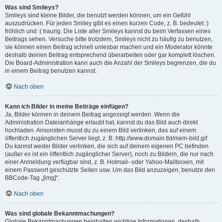
Was sind Smileys?
Smileys sind kleine Bilder, die benutzt werden können, um ein Gefühl
auszudrücken. Für jeden Smiley gibt es einen kurzen Code, z. B. bedeutet :)
fröhlich und :( traurig. Die Liste aller Smileys kannst du beim Verfassen eines
Beitrags sehen. Versuche bitte trotzdem, Smileys nicht zu häufig zu benutzen,
sie können einen Beitrag schnell unlesbar machen und ein Moderator könnte
deshalb deinen Beitrag entsprechend überarbeiten oder gar komplett löschen.
Die Board-Administration kann auch die Anzahl der Smileys begrenzen, die du
in einem Beitrag benutzen kannst.
Nach oben
Kann ich Bilder in meine Beiträge einfügen?
Ja, Bilder können in deinem Beitrag angezeigt werden. Wenn die
Administration Dateianhänge erlaubt hat, kannst du das Bild auch direkt
hochladen. Ansonsten musst du zu einem Bild verlinken, das auf einem
öffentlich zugänglichen Server liegt, z. B. http://www.domain.tld/mein-bild.gif.
Du kannst weder Bilder verlinken, die sich auf deinem eigenen PC befinden
(außer es ist ein öffentlich zugänglicher Server), noch zu Bildern, die nur nach
einer Anmeldung verfügbar sind, z. B. Hotmail- oder Yahoo-Mailboxen, mit
einem Passwort geschützte Seiten usw. Um das Bild anzuzeigen, benutze den
BBCode-Tag „[img]“.
Nach oben
Was sind globale Bekanntmachungen?
Globale Bekanntmachungen beinhalten wichtige Informationen, deshalb