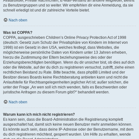
Avatarbilder, Private Nachrichten, E-Mail-Versand an andere Mitglieder, Beitritt
zu Benutzergruppen und so weiter. Wir empfehlen dir eine Anmeldung, da sie
schnell erledigt ist und dir zahlreiche Vorteile bietet.
Nach oben
Was ist COPPA?
COPPA, ausgeschrieben Children’s Online Privacy Protection Act of 1998
(deutsch: Gesetz zum Schutz der Privatsphäre von Kindern im Internet von
1998) ist ein Gesetz in den USA, welches festlegt, dass Websites, die
möglicherweise persönliche Daten von Kindern unter 13 Jahren erheben,
hierzu die Zustimmung der Eltern beziehungsweise des oder der
Erziehungsberechtigten benötigen. Wenn du dir unsicher bist, ob dies auf dich
oder die Website, auf der du dich zu registrieren versuchst, zutrifft, ziehe einen
rechtlichen Beistand zu Rate. Bitte beachte, dass phpBB Limited und der
Besitzer dieses Boards keine Rechtsberatung anbieten kann und nicht die
Anlaufstelle für Rechtsangelegenheiten jeglicher Art ist; außer solchen, die
unter der Frage „An wen soll ich mich wenden, falls es Beschwerden oder
juristische Anfragen zu diesem Forum gibt?“ behandelt werden.
Nach oben
Warum kann ich mich nicht registrieren?
Es kann sein, dass die Board-Administration die Registrierung komplett
ausgeschaltet hat, damit sich keine neuen Benutzer mehr anmelden können.
Es könnte auch sein, dass deine IP-Adresse oder der Benutzername, mit dem
du dich registrieren möchtest, gesperrt wurden. Um Hilfe zu erhalten, wende