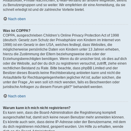
Avatarbilder, Private Nachrichten, E-Mail-Versand an andere Mitglieder, Beitritt
zu Benutzergruppen und so weiter. Wir empfehlen dir eine Anmeldung, da sie
schnell erledigt ist und dir zahlreiche Vorteile bietet.
Nach oben
Was ist COPPA?
COPPA, ausgeschrieben Children’s Online Privacy Protection Act of 1998
(deutsch: Gesetz zum Schutz der Privatsphäre von Kindern im Internet von
1998) ist ein Gesetz in den USA, welches festlegt, dass Websites, die
möglicherweise persönliche Daten von Kindern unter 13 Jahren erheben,
hierzu die Zustimmung der Eltern beziehungsweise des oder der
Erziehungsberechtigten benötigen. Wenn du dir unsicher bist, ob dies auf dich
oder die Website, auf der du dich zu registrieren versuchst, zutrifft, ziehe einen
rechtlichen Beistand zu Rate. Bitte beachte, dass phpBB Limited und der
Besitzer dieses Boards keine Rechtsberatung anbieten kann und nicht die
Anlaufstelle für Rechtsangelegenheiten jeglicher Art ist; außer solchen, die
unter der Frage „An wen soll ich mich wenden, falls es Beschwerden oder
juristische Anfragen zu diesem Forum gibt?“ behandelt werden.
Nach oben
Warum kann ich mich nicht registrieren?
Es kann sein, dass die Board-Administration die Registrierung komplett
ausgeschaltet hat, damit sich keine neuen Benutzer mehr anmelden können.
Es könnte auch sein, dass deine IP-Adresse oder der Benutzername, mit dem
du dich registrieren möchtest, gesperrt wurden. Um Hilfe zu erhalten, wende