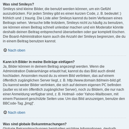
Was sind Smileys?
Smileys sind kleine Bilder, die benutzt werden können, um ein Gefühl
auszudrücken. Für jeden Smiley gibt es einen kurzen Code, z. B. bedeutet :)
fröhlich und :( traurig. Die Liste aller Smileys kannst du beim Verfassen eines
Beitrags sehen. Versuche bitte trotzdem, Smileys nicht zu häufig zu benutzen,
sie können einen Beitrag schnell unlesbar machen und ein Moderator könnte
deshalb deinen Beitrag entsprechend überarbeiten oder gar komplett löschen.
Die Board-Administration kann auch die Anzahl der Smileys begrenzen, die du
in einem Beitrag benutzen kannst.
Nach oben
Kann ich Bilder in meine Beiträge einfügen?
Ja, Bilder können in deinem Beitrag angezeigt werden. Wenn die
Administration Dateianhänge erlaubt hat, kannst du das Bild auch direkt
hochladen. Ansonsten musst du zu einem Bild verlinken, das auf einem
öffentlich zugänglichen Server liegt, z. B. http://www.domain.tld/mein-bild.gif.
Du kannst weder Bilder verlinken, die sich auf deinem eigenen PC befinden
(außer es ist ein öffentlich zugänglicher Server), noch zu Bildern, die nur nach
einer Anmeldung verfügbar sind, z. B. Hotmail- oder Yahoo-Mailboxen, mit
einem Passwort geschützte Seiten usw. Um das Bild anzuzeigen, benutze den
BBCode-Tag „[img]“.
Nach oben
Was sind globale Bekanntmachungen?
Globale Bekanntmachungen beinhalten wichtige Informationen, deshalb