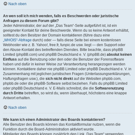
Nach oben
An wen soll ich mich wenden, falls es Beschwerden oder juristische
Anfragen zu diesem Forum gibt?
Jeder Administrator, der auf der „Das Team“-Seite aufgeführt ist, ist ein
geeigneter Kontakt für deine Beschwerde. Wenn du so keine Antwort erhältst,
solltest du den Besitzer der Domain kontaktieren (führe dazu eine
„WHOIS“-Abfrage
durch) oder — falls diese Seite bei einem kostenlosen
Webhoster wie z. B. Yahoo!, free.fr, funpic.de usw. liegt — den Support oder
den Abuse-Kontakt des betreffenden Dienstes. Bitte beachte, dass phpBB
Limited (phpBB.com) und phpBB Deutschland e. V. (phpBB.de)
absolut keinen
Einfluss
auf die Benutzung oder den oder die Benutzer der Forensoftware
haben und dafür in keiner Weise zur Verantwortung herangezogen werden
können. Kontaktiere daher nie phpBB Limited oder phpBB Deutschland e. V. in
Zusammenhang mit jeglichen juristischen Fragen (Unterlassungserklärungen,
Haftungsfragen usw.), die
sich nicht direkt
auf die Websiten phpbb.com,
phpbb.de oder die phpBB-Software selbst beziehen. Falls du phpBB Limited
oder phpBB Deutschland e. V. E-Mails schreibst, die die
Softwarenutzung
durch Dritte
betreffen, so wirst du, wenn überhaupt, höchstens eine knappe
Antwort erhalten.
Nach oben
Wie kann ich einen Administrator des Boards kontaktieren?
Alle Benutzer des Boards können das Kontaktformular nutzen, wenn die
Funktion durch die Board-Administration aktiviert wurde.
Mitglieder des Boards können zusätzlich den Link „Das Team“ verwenden.