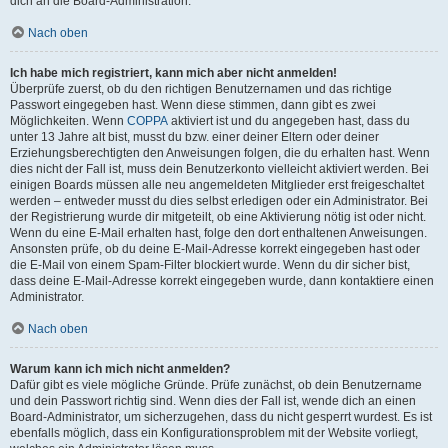
dich an die Board-Administration.
Nach oben
Ich habe mich registriert, kann mich aber nicht anmelden!
Überprüfe zuerst, ob du den richtigen Benutzernamen und das richtige
Passwort eingegeben hast. Wenn diese stimmen, dann gibt es zwei
Möglichkeiten. Wenn
COPPA
aktiviert ist und du angegeben hast, dass du
unter 13 Jahre alt bist, musst du bzw. einer deiner Eltern oder deiner
Erziehungsberechtigten den Anweisungen folgen, die du erhalten hast. Wenn
dies nicht der Fall ist, muss dein Benutzerkonto vielleicht aktiviert werden. Bei
einigen Boards müssen alle neu angemeldeten Mitglieder erst freigeschaltet
werden – entweder musst du dies selbst erledigen oder ein Administrator. Bei
der Registrierung wurde dir mitgeteilt, ob eine Aktivierung nötig ist oder nicht.
Wenn du eine E-Mail erhalten hast, folge den dort enthaltenen Anweisungen.
Ansonsten prüfe, ob du deine E-Mail-Adresse korrekt eingegeben hast oder
die E-Mail von einem Spam-Filter blockiert wurde. Wenn du dir sicher bist,
dass deine E-Mail-Adresse korrekt eingegeben wurde, dann kontaktiere einen
Administrator.
Nach oben
Warum kann ich mich nicht anmelden?
Dafür gibt es viele mögliche Gründe. Prüfe zunächst, ob dein Benutzername
und dein Passwort richtig sind. Wenn dies der Fall ist, wende dich an einen
Board-Administrator, um sicherzugehen, dass du nicht gesperrt wurdest. Es ist
ebenfalls möglich, dass ein Konfigurationsproblem mit der Website vorliegt,