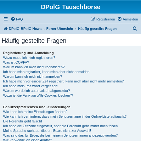
DPolG Tauschbörse
FAQ
Registrieren
Anmelden
S
DPolG-BPolG News
Foren-Übersicht
Häufig gestellte Fragen
u
Häufig gestellte Fragen
c
h
Registrierung und Anmeldung
Wozu muss ich mich registrieren?
e
Was ist COPPA?
Warum kann ich mich nicht registrieren?
Ich habe mich registriert, kann mich aber nicht anmelden!
Warum kann ich mich nicht anmelden?
Ich habe mich vor einiger Zeit registriert, kann mich aber nicht mehr anmelden?!
Ich habe mein Passwort vergessen!
Warum werde ich automatisch abgemeldet?
Wozu ist die Funktion „Alle Cookies löschen“?
Benutzerpräferenzen und -einstellungen
Wie kann ich meine Einstellungen ändern?
Wie kann ich verhindern, dass mein Benutzername in der Online-Liste auftaucht?
Die Forenuhr geht falsch!
Ich habe die Zeitzone eingestellt, aber die Forenuhr geht immer noch falsch!
Meine Sprache steht auf diesem Board nicht zur Auswahl!
Was sind das für Bilder, die bei meinem Benutzernamen angezeigt werden?
Wie verwende ich einen Avatar?