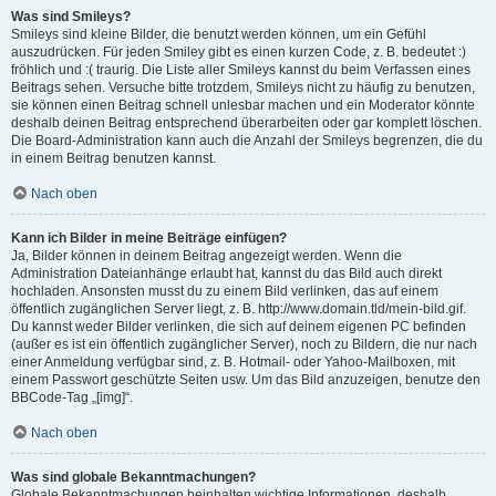
Was sind Smileys?
Smileys sind kleine Bilder, die benutzt werden können, um ein Gefühl
auszudrücken. Für jeden Smiley gibt es einen kurzen Code, z. B. bedeutet :)
fröhlich und :( traurig. Die Liste aller Smileys kannst du beim Verfassen eines
Beitrags sehen. Versuche bitte trotzdem, Smileys nicht zu häufig zu benutzen,
sie können einen Beitrag schnell unlesbar machen und ein Moderator könnte
deshalb deinen Beitrag entsprechend überarbeiten oder gar komplett löschen.
Die Board-Administration kann auch die Anzahl der Smileys begrenzen, die du
in einem Beitrag benutzen kannst.
Nach oben
Kann ich Bilder in meine Beiträge einfügen?
Ja, Bilder können in deinem Beitrag angezeigt werden. Wenn die
Administration Dateianhänge erlaubt hat, kannst du das Bild auch direkt
hochladen. Ansonsten musst du zu einem Bild verlinken, das auf einem
öffentlich zugänglichen Server liegt, z. B. http://www.domain.tld/mein-bild.gif.
Du kannst weder Bilder verlinken, die sich auf deinem eigenen PC befinden
(außer es ist ein öffentlich zugänglicher Server), noch zu Bildern, die nur nach
einer Anmeldung verfügbar sind, z. B. Hotmail- oder Yahoo-Mailboxen, mit
einem Passwort geschützte Seiten usw. Um das Bild anzuzeigen, benutze den
BBCode-Tag „[img]“.
Nach oben
Was sind globale Bekanntmachungen?
Globale Bekanntmachungen beinhalten wichtige Informationen, deshalb