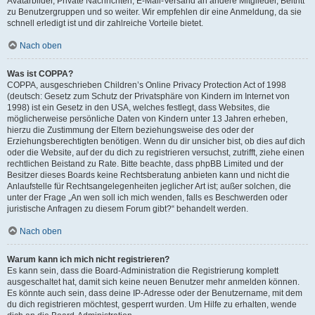
Avatarbilder, Private Nachrichten, E-Mail-Versand an andere Mitglieder, Beitritt
zu Benutzergruppen und so weiter. Wir empfehlen dir eine Anmeldung, da sie
schnell erledigt ist und dir zahlreiche Vorteile bietet.
Nach oben
Was ist COPPA?
COPPA, ausgeschrieben Children’s Online Privacy Protection Act of 1998
(deutsch: Gesetz zum Schutz der Privatsphäre von Kindern im Internet von
1998) ist ein Gesetz in den USA, welches festlegt, dass Websites, die
möglicherweise persönliche Daten von Kindern unter 13 Jahren erheben,
hierzu die Zustimmung der Eltern beziehungsweise des oder der
Erziehungsberechtigten benötigen. Wenn du dir unsicher bist, ob dies auf dich
oder die Website, auf der du dich zu registrieren versuchst, zutrifft, ziehe einen
rechtlichen Beistand zu Rate. Bitte beachte, dass phpBB Limited und der
Besitzer dieses Boards keine Rechtsberatung anbieten kann und nicht die
Anlaufstelle für Rechtsangelegenheiten jeglicher Art ist; außer solchen, die
unter der Frage „An wen soll ich mich wenden, falls es Beschwerden oder
juristische Anfragen zu diesem Forum gibt?“ behandelt werden.
Nach oben
Warum kann ich mich nicht registrieren?
Es kann sein, dass die Board-Administration die Registrierung komplett
ausgeschaltet hat, damit sich keine neuen Benutzer mehr anmelden können.
Es könnte auch sein, dass deine IP-Adresse oder der Benutzername, mit dem
du dich registrieren möchtest, gesperrt wurden. Um Hilfe zu erhalten, wende