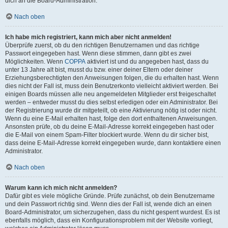
dich an die Board-Administration.
Nach oben
Ich habe mich registriert, kann mich aber nicht anmelden!
Überprüfe zuerst, ob du den richtigen Benutzernamen und das richtige
Passwort eingegeben hast. Wenn diese stimmen, dann gibt es zwei
Möglichkeiten. Wenn
COPPA
aktiviert ist und du angegeben hast, dass du
unter 13 Jahre alt bist, musst du bzw. einer deiner Eltern oder deiner
Erziehungsberechtigten den Anweisungen folgen, die du erhalten hast. Wenn
dies nicht der Fall ist, muss dein Benutzerkonto vielleicht aktiviert werden. Bei
einigen Boards müssen alle neu angemeldeten Mitglieder erst freigeschaltet
werden – entweder musst du dies selbst erledigen oder ein Administrator. Bei
der Registrierung wurde dir mitgeteilt, ob eine Aktivierung nötig ist oder nicht.
Wenn du eine E-Mail erhalten hast, folge den dort enthaltenen Anweisungen.
Ansonsten prüfe, ob du deine E-Mail-Adresse korrekt eingegeben hast oder
die E-Mail von einem Spam-Filter blockiert wurde. Wenn du dir sicher bist,
dass deine E-Mail-Adresse korrekt eingegeben wurde, dann kontaktiere einen
Administrator.
Nach oben
Warum kann ich mich nicht anmelden?
Dafür gibt es viele mögliche Gründe. Prüfe zunächst, ob dein Benutzername
und dein Passwort richtig sind. Wenn dies der Fall ist, wende dich an einen
Board-Administrator, um sicherzugehen, dass du nicht gesperrt wurdest. Es ist
ebenfalls möglich, dass ein Konfigurationsproblem mit der Website vorliegt,