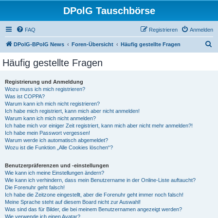
DPolG Tauschbörse
FAQ
Registrieren
Anmelden
S
DPolG-BPolG News
Foren-Übersicht
Häufig gestellte Fragen
u
Häufig gestellte Fragen
c
h
Registrierung und Anmeldung
Wozu muss ich mich registrieren?
e
Was ist COPPA?
Warum kann ich mich nicht registrieren?
Ich habe mich registriert, kann mich aber nicht anmelden!
Warum kann ich mich nicht anmelden?
Ich habe mich vor einiger Zeit registriert, kann mich aber nicht mehr anmelden?!
Ich habe mein Passwort vergessen!
Warum werde ich automatisch abgemeldet?
Wozu ist die Funktion „Alle Cookies löschen“?
Benutzerpräferenzen und -einstellungen
Wie kann ich meine Einstellungen ändern?
Wie kann ich verhindern, dass mein Benutzername in der Online-Liste auftaucht?
Die Forenuhr geht falsch!
Ich habe die Zeitzone eingestellt, aber die Forenuhr geht immer noch falsch!
Meine Sprache steht auf diesem Board nicht zur Auswahl!
Was sind das für Bilder, die bei meinem Benutzernamen angezeigt werden?
Wie verwende ich einen Avatar?