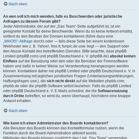
Nach oben
An wen soll ich mich wenden, falls es Beschwerden oder juristische
Anfragen zu diesem Forum gibt?
Jeder Administrator, der auf der „Das Team“-Seite aufgeführt ist, ist ein
geeigneter Kontakt für deine Beschwerde. Wenn du so keine Antwort erhältst,
solltest du den Besitzer der Domain kontaktieren (führe dazu eine
„WHOIS“-Abfrage
durch) oder — falls diese Seite bei einem kostenlosen
Webhoster wie z. B. Yahoo!, free.fr, funpic.de usw. liegt — den Support oder
den Abuse-Kontakt des betreffenden Dienstes. Bitte beachte, dass phpBB
Limited (phpBB.com) und phpBB Deutschland e. V. (phpBB.de)
absolut keinen
Einfluss
auf die Benutzung oder den oder die Benutzer der Forensoftware
haben und dafür in keiner Weise zur Verantwortung herangezogen werden
können. Kontaktiere daher nie phpBB Limited oder phpBB Deutschland e. V. in
Zusammenhang mit jeglichen juristischen Fragen (Unterlassungserklärungen,
Haftungsfragen usw.), die
sich nicht direkt
auf die Websiten phpbb.com,
phpbb.de oder die phpBB-Software selbst beziehen. Falls du phpBB Limited
oder phpBB Deutschland e. V. E-Mails schreibst, die die
Softwarenutzung
durch Dritte
betreffen, so wirst du, wenn überhaupt, höchstens eine knappe
Antwort erhalten.
Nach oben
Wie kann ich einen Administrator des Boards kontaktieren?
Alle Benutzer des Boards können das Kontaktformular nutzen, wenn die
Funktion durch die Board-Administration aktiviert wurde.
Mitglieder des Boards können zusätzlich den Link „Das Team“ verwenden.