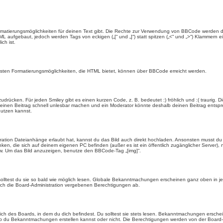
rmatierungsmöglichkeiten für deinen Text gibt. Die Rechte zur Verwendung von BBCode werden d
TML aufgebaut, jedoch werden Tags von eckigen („[“ und „]“) statt spitzen („<“ und „>“) Klammern
ch ist.
eisten Formatierungsmöglichkeiten, die HTML bietet, können über BBCode erreicht werden.
drücken. Für jeden Smiley gibt es einen kurzen Code, z. B. bedeutet :) fröhlich und :( traurig. D
n einen Beitrag schnell unlesbar machen und ein Moderator könnte deshalb deinen Beitrag entspr
nutzen kannst.
ration Dateianhänge erlaubt hat, kannst du das Bild auch direkt hochladen. Ansonsten musst du z
rlinken, die sich auf deinem eigenen PC befinden (außer es ist ein öffentlich zugänglicher Server)
w. Um das Bild anzuzeigen, benutze den BBCode-Tag „[img]“.
olltest du sie so bald wie möglich lesen. Globale Bekanntmachungen erscheinen ganz oben in j
ch die Board-Administration vergebenen Berechtigungen ab.
 des Boards, in dem du dich befindest. Du solltest sie stets lesen. Bekanntmachungen erschein
du Bekanntmachungen erstellen kannst oder nicht. Die Berechtigungen werden von der Board-A