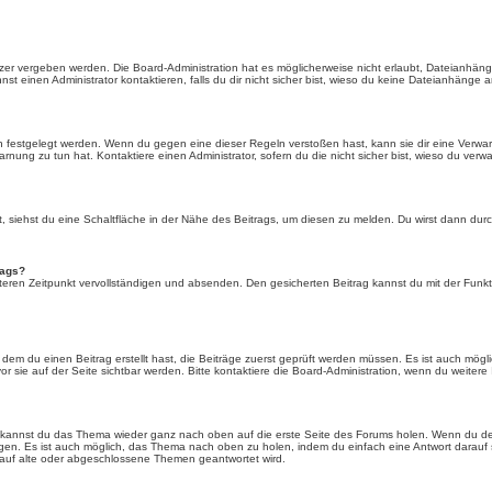
er vergeben werden. Die Board-Administration hat es möglicherweise nicht erlaubt, Dateianhän
 einen Administrator kontaktieren, falls du dir nicht sicher bist, wieso du keine Dateianhänge 
n festgelegt werden. Wenn du gegen eine dieser Regeln verstoßen hast, kann sie dir eine Verwar
rnung zu tun hat. Kontaktiere einen Administrator, sofern du die nicht sicher bist, wieso du verwa
siehst du eine Schaltfläche in der Nähe des Beitrags, um diesen zu melden. Du wirst dann durch 
rags?
eren Zeitpunkt vervollständigen und absenden. Den gesicherten Beitrag kannst du mit der Funkt
em du einen Beitrag erstellt hast, die Beiträge zuerst geprüft werden müssen. Es ist auch mögli
r sie auf der Seite sichtbar werden. Bitte kontaktiere die Board-Administration, wenn du weitere
t kannst du das Thema wieder ganz nach oben auf die erste Seite des Forums holen. Wenn du den
angen. Es ist auch möglich, das Thema nach oben zu holen, indem du einfach eine Antwort darauf 
 auf alte oder abgeschlossene Themen geantwortet wird.