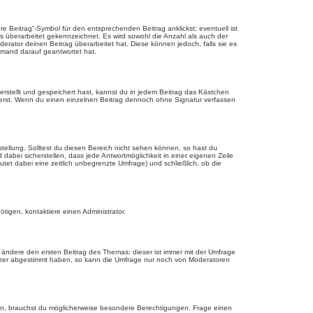
 Beitrag“-Symbol für den entsprechenden Beitrag anklickst; eventuell ist
ls überarbeitet gekennzeichnet. Es wird sowohl die Anzahl als auch der
erator deinen Beitrag überarbeitet hat. Diese können jedoch, falls sie es
jemand darauf geantwortet hat.
rstellt und gespeichert hast, kannst du in jedem Beitrag das Kästchen
ierst. Wenn du einen einzelnen Beitrag dennoch ohne Signatur verfassen
tellung. Solltest du diesen Bereich nicht sehen können, so hast du
dabei sicherstellen, dass jede Antwortmöglichkeit in einer eigenen Zeile
utet dabei eine zeitlich unbegrenzte Umfrage) und schließlich, ob die
tigen, kontaktiere einen Administrator.
ändere den ersten Beitrag des Themas; dieser ist immer mit der Umfrage
tzer abgestimmt haben, so kann die Umfrage nur noch von Moderatoren
n, brauchst du möglicherweise besondere Berechtigungen. Frage einen