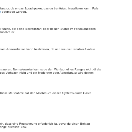
rator, ob er das Sprachpaket, das du benötigst, installieren kann. Falls
e
gefunden werden.
r Punkte, die deine Beitragszahl oder deinen Status im Forum angeben.
iedlich ist.
Board-Administration kann bestimmen, ob und wie die Benutzer Avatare
stratoren. Normalerweise kannst du den Wortlaut eines Ranges nicht direkt
es Verhalten nicht und ein Moderator oder Administrator wird deinen
rde. Diese Maßnahme soll den Missbrauch dieses Systems durch Gäste
 dass eine Registrierung erforderlich ist, bevor du einen Beitrag
änge erstellen“ usw.