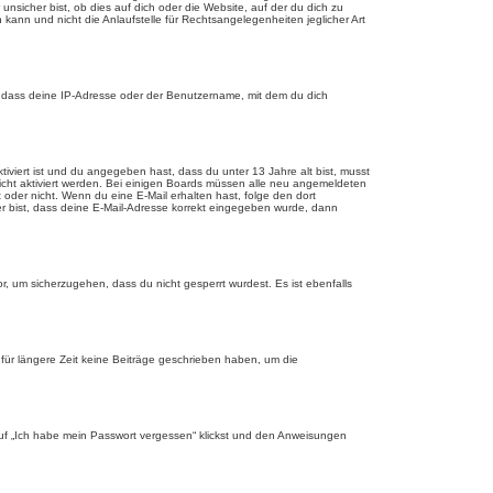
sicher bist, ob dies auf dich oder die Website, auf der du dich zu
 kann und nicht die Anlaufstelle für Rechtsangelegenheiten jeglicher Art
, dass deine IP-Adresse oder der Benutzername, mit dem du dich
tiviert ist und du angegeben hast, dass du unter 13 Jahre alt bist, musst
eicht aktiviert werden. Bei einigen Boards müssen alle neu angemeldeten
st oder nicht. Wenn du eine E-Mail erhalten hast, folge den dort
er bist, dass deine E-Mail-Adresse korrekt eingegeben wurde, dann
r, um sicherzugehen, dass du nicht gesperrt wurdest. Es ist ebenfalls
für längere Zeit keine Beiträge geschrieben haben, um die
 auf „Ich habe mein Passwort vergessen“ klickst und den Anweisungen