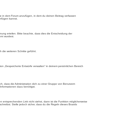
ge in dem Forum anzufügen, in dem du deinen Beitrag verfassen
anfügen kannst.
nung erteilen. Bitte beachte, dass dies die Entscheidung der
rnt wurdest.
die weiteren Schritte geführt.
ion „Gespeicherte Entwürfe verwalten“ in deinem persönlichen Bereich
ch, dass die Administration dich zu einer Gruppe von Benutzern
 Informationen dazu benötigst.
 entsprechenden Link nicht siehst, dann ist die Funktion möglicherweise
schreibst. Stelle jedoch sicher, dass du die Regeln dieses Boards