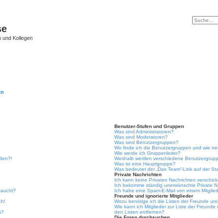
se
 und Kollegen
en
Benutzer-Stufen und Gruppen
Was sind Administratoren?
Was sind Moderatoren?
Was sind Benutzergruppen?
Wo finde ich die Benutzergruppen und wie tre
Wie werde ich Gruppenleiter?
lden?!
Weshalb werden verschiedene Benutzergruppe
Was ist eine Hauptgruppe?
Was bedeutet der „Das Team“-Link auf der Sta
Private Nachrichten
Ich kann keine Privaten Nachrichten verschic
Ich bekomme ständig unerwünschte Private N
taucht?
Ich habe eine Spam-E-Mail von einem Mitglied
Freunde und ignorierte Mitglieder
ch!
Wozu benötige ich die Listen der Freunde und 
Wie kann ich Mitglieder zur Liste der Freunde 
n?
den Listen entfernen?
Die Foren durchsuchen