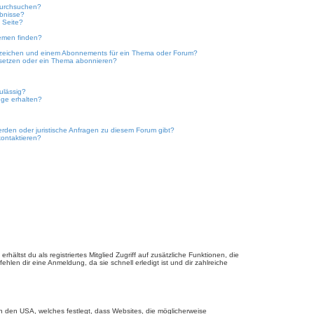
durchsuchen?
ebnisse?
 Seite?
emen finden?
ezeichen und einem Abonnements für ein Thema oder Forum?
 setzen oder ein Thema abonnieren?
ulässig?
nge erhalten?
erden oder juristische Anfragen zu diesem Forum gibt?
kontaktieren?
hältst du als registriertes Mitglied Zugriff auf zusätzliche Funktionen, die
hlen dir eine Anmeldung, da sie schnell erledigt ist und dir zahlreiche
n den USA, welches festlegt, dass Websites, die möglicherweise