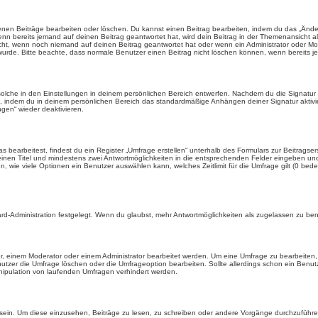
enen Beiträge bearbeiten oder löschen. Du kannst einen Beitrag bearbeiten, indem du das „Ändere
enn bereits jemand auf deinen Beitrag geantwortet hat, wird dein Beitrag in der Themenansicht a
icht, wenn noch niemand auf deinen Beitrag geantwortet hat oder wenn ein Administrator oder Mod
et wurde. Bitte beachte, dass normale Benutzer einen Beitrag nicht löschen können, wenn bereits 
lche in den Einstellungen in deinem persönlichen Bereich entwerfen. Nachdem du die Signatur e
n, indem du in deinem persönlichen Bereich das standardmäßige Anhängen deiner Signatur aktiv
gen“ wieder deaktivieren.
earbeitest, findest du ein Register „Umfrage erstellen“ unterhalb des Formulars zur Beitragsers
 einen Titel und mindestens zwei Antwortmöglichkeiten in die entsprechenden Felder eingeben und 
, wie viele Optionen ein Benutzer auswählen kann, welches Zeitlimit für die Umfrage gilt (0 bede
rd-Administration festgelegt. Wenn du glaubst, mehr Antwortmöglichkeiten als zugelassen zu benö
, einem Moderator oder einem Administrator bearbeitet werden. Um eine Umfrage zu bearbeiten, 
er die Umfrage löschen oder die Umfrageoption bearbeiten. Sollte allerdings schon ein Benu
nipulation von laufenden Umfragen verhindert werden.
in. Um diese einzusehen, Beiträge zu lesen, zu schreiben oder andere Vorgänge durchzuführe