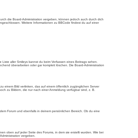
urch die Board-Administration vergeben, können jedoch auch durch dich
 eingeschlossen. Weitere Informationen zu BBCode findest du auf einer
ie Liste aller Smileys kannst du beim Verfassen eines Beitrags sehen.
echend überarbeiten oder gar komplett löschen. Die Board-Administration
u einem Bild verlinken, das auf einem öffentlich zugänglichen Server
, noch zu Bildern, die nur nach einer Anmeldung verfügbar sind, z. B.
edem Forum und ebenfalls in deinem persönlichen Bereich. Ob du eine
en oben auf jeder Seite des Forums, in dem sie erstellt wurden. Wie bei
dministration vergeben.