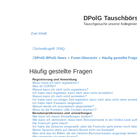
DPolG Tauschbör
Tauschgesuche unserer Kolleginnen
Zum Inhalt
Schnellzugriff
FAQ
DPolG-BPolG News
Foren-Übersicht
Häufig gestellte Frag
Häufig gestellte Fragen
Registrierung und Anmeldung
Wozu muss ich mich registrieren?
Was ist COPPA?
Warum kann ich mich nicht registrieren?
Ich habe mich registriert, kann mich aber nicht anmelden!
Warum kann ich mich nicht anmelden?
Ich habe mich vor einiger Zeit registriert, kann mich aber nicht mehr anme
Ich habe mein Passwort vergessen!
Warum werde ich automatisch abgemeldet?
Wozu ist die Funktion „Alle Cookies löschen“?
Benutzerpräferenzen und -einstellungen
Wie kann ich meine Einstellungen ändern?
Wie kann ich verhindern, dass mein Benutzername in der Online-Liste auf
Die Forenuhr geht falsch!
Ich habe die Zeitzone eingestellt, aber die Forenuhr geht immer noch fals
Meine Sprache steht auf diesem Board nicht zur Auswahl!
Was sind das für Bilder, die bei meinem Benutzernamen angezeigt werde
Wie verwende ich einen Avatar?