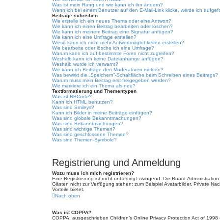
Was ist mein Rang und wie kann ich ihn ändern?
Wenn ich bei einem Benutzer auf den E-Mail-Link klicke, werde ich aufgef
Beiträge schreiben
Wie erstelle ich ein neues Thema oder eine Antwort?
Wie kann ich einen Beitrag bearbeiten oder löschen?
Wie kann ich meinem Beitrag eine Signatur anfügen?
Wie kann ich eine Umfrage erstellen?
Wieso kann ich nicht mehr Antwortmöglichkeiten erstellen?
Wie bearbeite oder lösche ich eine Umfrage?
Warum kann ich auf bestimmte Foren nicht zugreifen?
Weshalb kann ich keine Dateianhänge anfügen?
Weshalb wurde ich verwarnt?
Wie kann ich Beiträge den Moderatoren melden?
Was bewirkt die „Speichern“-Schaltfläche beim Schreiben eines Beitrags?
Warum muss mein Beitrag erst freigegeben werden?
Wie markiere ich ein Thema als neu?
Textformatierung und Thementypen
Was ist BBCode?
Kann ich HTML benutzen?
Was sind Smileys?
Kann ich Bilder in meine Beiträge einfügen?
Was sind globale Bekanntmachungen?
Was sind Bekanntmachungen?
Was sind wichtige Themen?
Was sind geschlossene Themen?
Was sind Themen-Symbole?
Registrierung und Anmeldung
Wozu muss ich mich registrieren?
Eine Registrierung ist nicht unbedingt zwingend. Die Board-Administration d
Gästen nicht zur Verfügung stehen: zum Beispiel Avatarbilder, Private Nach
Vorteile bietet.
Nach oben
Was ist COPPA?
COPPA, ausgeschrieben Children’s Online Privacy Protection Act of 1998 