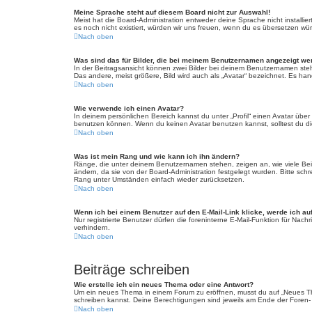
Meine Sprache steht auf diesem Board nicht zur Auswahl!
Meist hat die Board-Administration entweder deine Sprache nicht installie
es noch nicht existiert, würden wir uns freuen, wenn du es übersetzen w
Nach oben
Was sind das für Bilder, die bei meinem Benutzernamen angezeigt w
In der Beitragsansicht können zwei Bilder bei deinem Benutzernamen steh
Das andere, meist größere, Bild wird auch als „Avatar“ bezeichnet. Es hand
Nach oben
Wie verwende ich einen Avatar?
In deinem persönlichen Bereich kannst du unter „Profil“ einen Avatar üb
benutzen können. Wenn du keinen Avatar benutzen kannst, solltest du die
Nach oben
Was ist mein Rang und wie kann ich ihn ändern?
Ränge, die unter deinem Benutzernamen stehen, zeigen an, wie viele Beitr
ändern, da sie von der Board-Administration festgelegt wurden. Bitte sc
Rang unter Umständen einfach wieder zurücksetzen.
Nach oben
Wenn ich bei einem Benutzer auf den E-Mail-Link klicke, werde ich au
Nur registrierte Benutzer dürfen die foreninterne E-Mail-Funktion für Na
verhindern.
Nach oben
Beiträge schreiben
Wie erstelle ich ein neues Thema oder eine Antwort?
Um ein neues Thema in einem Forum zu eröffnen, musst du auf „Neues Thema
schreiben kannst. Deine Berechtigungen sind jeweils am Ende der Foren- u
Nach oben