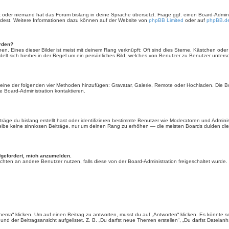
rt oder niemand hat das Forum bislang in deine Sprache übersetzt. Frage ggf. einen Board-Administ
ürdest. Weitere Informationen dazu können auf der Website von
phpBB Limited
oder auf
phpBB.d
erden?
en. Eines dieser Bilder ist meist mit deinem Rang verknüpft: Oft sind dies Sterne, Kästchen ode
elt sich hierbei in der Regel um ein persönliches Bild, welches von Benutzer zu Benutzer untersch
er eine der folgenden vier Methoden hinzufügen: Gravatar, Galerie, Remote oder Hochladen. Die 
 Board-Administration kontaktieren.
äge du bislang erstellt hast oder identifizieren bestimmte Benutzer wie Moderatoren und Admini
hreibe keine sinnlosen Beiträge, nur um deinen Rang zu erhöhen — die meisten Boards dulden dies
fgefordert, mich anzumelden.
chrichten an andere Benutzer nutzen, falls diese von der Board-Administration freigeschaltet wu
“ klicken. Um auf einen Beitrag zu antworten, musst du auf „Antworten“ klicken. Es könnte sein,
nd der Beitragsansicht aufgelistet. Z. B. „Du darfst neue Themen erstellen“, „Du darfst Dateianh