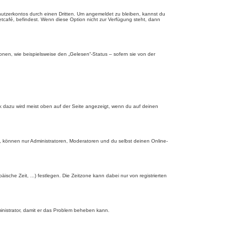
nutzerkontos durch einen Dritten. Um angemeldet zu bleiben, kannst du
tcafé, befindest. Wenn diese Option nicht zur Verfügung steht, dann
onen, wie beispielsweise den „Gelesen“-Status – sofern sie von der
nk dazu wird meist oben auf der Seite angezeigt, wenn du auf deinen
, können nur Administratoren, Moderatoren und du selbst deinen Online-
äische Zeit, ...) festlegen. Die Zeitzone kann dabei nur von registrierten
dministrator, damit er das Problem beheben kann.