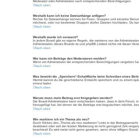
Moderator oder Administrator nach entsprechenden Berechtigungen.
Nach oben
Weshalb kann ich keine Dateianhänge anfügen?
Rechte für Dateianhänge können für Foren, Gruppen und einzelne Benutz
möchtest, oder nur bestimmte Gruppen dürfen Dateien hochladen. Du kannst
Nach oben
Weshalb wurde ich verwarnt?
In jedem Board gibt es eigene Regeln, die meistens von der Administratio
Administration dieses Boards ist und phpBB Limited nichts mit dieser Verwa
Nach oben
Wie kann ich Beiträge den Moderatoren melden?
Wenn ein Administrator die entsprechenden Berechtigungen vergeben hat, 
Nach oben
Was bewirkt die „Speichern“-Schaltfläche beim Schreiben eines Beit
Hiermit kannst du die geschriebene Entwürfe speichern und zu einem spät
erneut laden.
Nach oben
Warum muss mein Beitrag erst freigegeben werden?
Die Board-Administration kann entschieden haben, dass in dem Forum, in d
hinzugefügt hat, bei denen sie die Beiträge erst begutachten möchte, bevo
Nach oben
Wie markiere ich ein Thema als neu?
Durch Klicken des „Thema als neu markieren“-Links in der Beitragsansich
deaktiviert oder seit der letzten Markierung ist nicht genügend Zeit verg
beachtest! Es wird meist nicht gerne gesehen, wenn ohne triftigen Grund
Nach oben