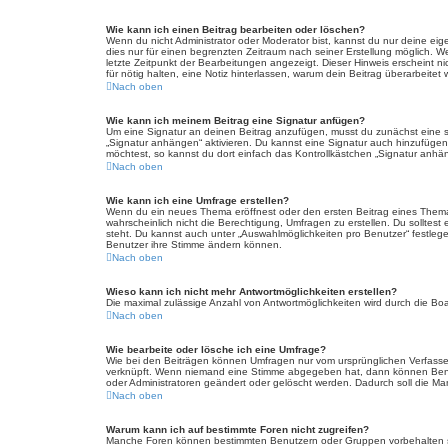
Wie kann ich einen Beitrag bearbeiten oder löschen?
Wenn du nicht Administrator oder Moderator bist, kannst du nur deine eig
dies nur für einen begrenzten Zeitraum nach seiner Erstellung möglich. W
letzte Zeitpunkt der Bearbeitungen angezeigt. Dieser Hinweis erscheint n
für nötig halten, eine Notiz hinterlassen, warum dein Beitrag überarbeit
Nach oben
Wie kann ich meinem Beitrag eine Signatur anfügen?
Um eine Signatur an deinen Beitrag anzufügen, musst du zunächst eine so
„Signatur anhängen“ aktivieren. Du kannst eine Signatur auch hinzufüge
möchtest, so kannst du dort einfach das Kontrollkästchen „Signatur anhän
Nach oben
Wie kann ich eine Umfrage erstellen?
Wenn du ein neues Thema eröffnest oder den ersten Beitrag eines Themas b
wahrscheinlich nicht die Berechtigung, Umfragen zu erstellen. Du solltest
steht. Du kannst auch unter „Auswahlmöglichkeiten pro Benutzer“ festlegen
Benutzer ihre Stimme ändern können.
Nach oben
Wieso kann ich nicht mehr Antwortmöglichkeiten erstellen?
Die maximal zulässige Anzahl von Antwortmöglichkeiten wird durch die Boa
Nach oben
Wie bearbeite oder lösche ich eine Umfrage?
Wie bei den Beiträgen können Umfragen nur vom ursprünglichen Verfasser
verknüpft. Wenn niemand eine Stimme abgegeben hat, dann können Benutz
oder Administratoren geändert oder gelöscht werden. Dadurch soll die Ma
Nach oben
Warum kann ich auf bestimmte Foren nicht zugreifen?
Manche Foren können bestimmten Benutzern oder Gruppen vorbehalten se