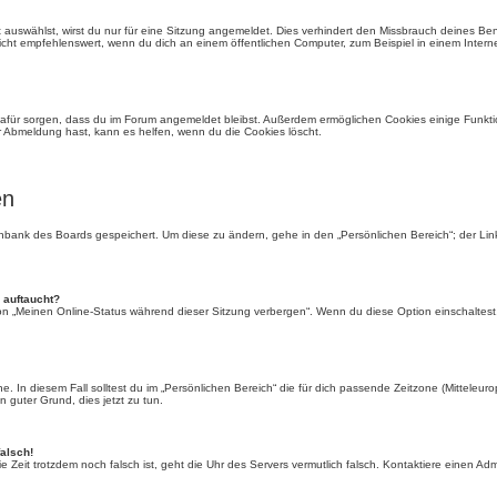
auswählst, wirst du nur für eine Sitzung angemeldet. Dies verhindert den Missbrauch deines Be
ht empfehlenswert, wenn du dich an einem öffentlichen Computer, zum Beispiel in einem Interne
e dafür sorgen, dass du im Forum angemeldet bleibst. Außerdem ermöglichen Cookies einige Funkti
r Abmeldung hast, kann es helfen, wenn du die Cookies löscht.
en
tenbank des Boards gespeichert. Um diese zu ändern, gehe in den „Persönlichen Bereich“; der Li
 auftaucht?
ion „Meinen Online-Status während dieser Sitzung verbergen“. Wenn du diese Option einschaltest
. In diesem Fall solltest du im „Persönlichen Bereich“ die für dich passende Zeitzone (Mitteleurop
n guter Grund, dies jetzt zu tun.
falsch!
 die Zeit trotzdem noch falsch ist, geht die Uhr des Servers vermutlich falsch. Kontaktiere einen A