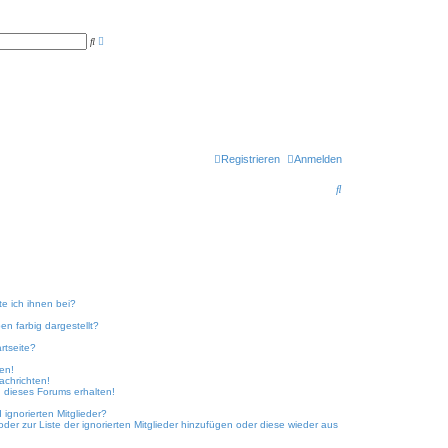
E
S
r
u
w
c
e
h
i
e
t
e
r
t
e
S
u
Registrieren
Anmelden
c
h
S
e
u
c
h
e
te ich ihnen bei?
n farbig dargestellt?
rtseite?
ken!
achrichten!
 dieses Forums erhalten!
ignorierten Mitglieder?
oder zur Liste der ignorierten Mitglieder hinzufügen oder diese wieder aus