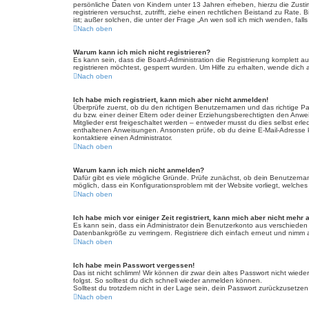
persönliche Daten von Kindern unter 13 Jahren erheben, hierzu die Zusti
registrieren versuchst, zutrifft, ziehe einen rechtlichen Beistand zu Rat
ist; außer solchen, die unter der Frage „An wen soll ich mich wenden, fa
Nach oben
Warum kann ich mich nicht registrieren?
Es kann sein, dass die Board-Administration die Registrierung komplett
registrieren möchtest, gesperrt wurden. Um Hilfe zu erhalten, wende dich 
Nach oben
Ich habe mich registriert, kann mich aber nicht anmelden!
Überprüfe zuerst, ob du den richtigen Benutzernamen und das richtige 
du bzw. einer deiner Eltern oder deiner Erziehungsberechtigten den Anwei
Mitglieder erst freigeschaltet werden – entweder musst du dies selbst erled
enthaltenen Anweisungen. Ansonsten prüfe, ob du deine E-Mail-Adresse ko
kontaktiere einen Administrator.
Nach oben
Warum kann ich mich nicht anmelden?
Dafür gibt es viele mögliche Gründe. Prüfe zunächst, ob dein Benutzername
möglich, dass ein Konfigurationsproblem mit der Website vorliegt, welches
Nach oben
Ich habe mich vor einiger Zeit registriert, kann mich aber nicht mehr
Es kann sein, dass ein Administrator dein Benutzerkonto aus verschieden
Datenbankgröße zu verringern. Registriere dich einfach erneut und nimm a
Nach oben
Ich habe mein Passwort vergessen!
Das ist nicht schlimm! Wir können dir zwar dein altes Passwort nicht wie
folgst. So solltest du dich schnell wieder anmelden können.
Solltest du trotzdem nicht in der Lage sein, dein Passwort zurückzusetzen
Nach oben