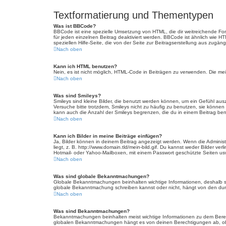
Textformatierung und Thementypen
Was ist BBCode?
BBCode ist eine spezielle Umsetzung von HTML, die dir weitreichende Fo
für jeden einzelnen Beitrag deaktiviert werden. BBCode ist ähnlich wie H
speziellen Hilfe-Seite, die von der Seite zur Beitragserstellung aus zugängli
Nach oben
Kann ich HTML benutzen?
Nein, es ist nicht möglich, HTML-Code in Beiträgen zu verwenden. Die m
Nach oben
Was sind Smileys?
Smileys sind kleine Bilder, die benutzt werden können, um ein Gefühl auszu
Versuche bitte trotzdem, Smileys nicht zu häufig zu benutzen, sie könne
kann auch die Anzahl der Smileys begrenzen, die du in einem Beitrag be
Nach oben
Kann ich Bilder in meine Beiträge einfügen?
Ja, Bilder können in deinem Beitrag angezeigt werden. Wenn die Administ
liegt, z. B. http://www.domain.tld/mein-bild.gif. Du kannst weder Bilder ve
Hotmail- oder Yahoo-Mailboxen, mit einem Passwort geschützte Seiten us
Nach oben
Was sind globale Bekanntmachungen?
Globale Bekanntmachungen beinhalten wichtige Informationen, deshalb s
globale Bekanntmachung schreiben kannst oder nicht, hängt von den dur
Nach oben
Was sind Bekanntmachungen?
Bekanntmachungen beinhalten meist wichtige Informationen zu dem Bereich
globalen Bekanntmachungen hängt es von deinen Berechtigungen ab, ob 