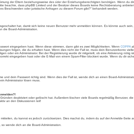
mmung der Eltern beziehungsweise des oder der Erziehungsberechtigten benötigen. Wenn du dir un
e. Bitte beachte, dass phpBB Limited und der Besitzer dieses Boards keine Rechtsberatung anbieten
lls es Beschwerden oder juristische Anfragen zu diesem Forum gibt?“ behandelt werden.
 ausgeschaltet hat, damit sich keine neuen Benutzer mehr anmelden können. Es könnte auch sein
an die Board-Administration.
Passwort eingegeben hast. Wenn diese stimmen, dann gibt es zwei Möglichkeiten. Wenn
COPPA
ak
sungen folgen, die du erhalten hast. Wenn dies nicht der Fall ist, muss dein Benutzerkonto viell
igen oder ein Administrator. Bei der Registrierung wurde dir mitgeteilt, ob eine Aktivierung nötig i
rrekt eingegeben hast oder die E-Mail von einem Spam-Filter blockiert wurde. Wenn du dir sich
 und dein Passwort richtig sind. Wenn dies der Fall ist, wende dich an einen Board-Administrato
 ein Administrator lösen muss.
 anmelden?!
 Gründen deaktiviert oder gelöscht hat. Außerdem löschen viele Boards regelmäßig Benutzer, die 
ktiv an den Diskussionen teil!
der mitteilen, du kannst es jedoch zurücksetzen. Dies machst du, indem du auf der Anmelde-Seite
, so wende dich an die Board-Administration.