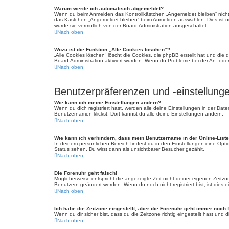
Warum werde ich automatisch abgemeldet?
Wenn du beim Anmelden das Kontrollkästchen „Angemeldet bleiben“ nicht 
das Kästchen „Angemeldet bleiben“ beim Anmelden auswählen. Dies ist nic
wurde sie vermutlich von der Board-Administration ausgeschaltet.
Nach oben
Wozu ist die Funktion „Alle Cookies löschen“?
„Alle Cookies löschen“ löscht die Cookies, die phpBB erstellt hat und di
Board-Administration aktiviert wurden. Wenn du Probleme bei der An- ode
Nach oben
Benutzerpräferenzen und -einstellung
Wie kann ich meine Einstellungen ändern?
Wenn du dich registriert hast, werden alle deine Einstellungen in der Da
Benutzernamen klickst. Dort kannst du alle deine Einstellungen ändern.
Nach oben
Wie kann ich verhindern, dass mein Benutzername in der Online-Liste
In deinem persönlichen Bereich findest du in den Einstellungen eine Opt
Status sehen. Du wirst dann als unsichtbarer Besucher gezählt.
Nach oben
Die Forenuhr geht falsch!
Möglicherweise entspricht die angezeigte Zeit nicht deiner eigenen Zeitzone
Benutzern geändert werden. Wenn du noch nicht registriert bist, ist dies ei
Nach oben
Ich habe die Zeitzone eingestellt, aber die Forenuhr geht immer noch 
Wenn du dir sicher bist, dass du die Zeitzone richtig eingestellt hast und
Nach oben