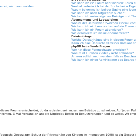
Wie kann ich ein Forum oder mehrere Foren 
ordert, mich anzumelden.
Weshalb erhalte ich bei der Suche keine Erg
Warum bekomme ich bei der Suche eine leere
Wie kann ich nach Mitgliedern suchen?
Wie kann ich meine eigenen Beiträge und Th
Abonnements und Lesezeichen
Was ist der Unterschied zwischen einem Les
Wie kann ich ein Lesezeichen auf ein Thema
Wie kann ich ein Forum abonnieren?
Wie deaktiviere ich meine Abonnements?
Dateianhänge
Welche Dateianhänge sind in diesem Forum z
Kann ich eine Übersicht all meiner Dateianhä
phpBB betreffende Fragen
Wer hat diese Forensoftware entwickelt?
Warum ist Funktion x oder y nicht enthalten?
An wen soll ich mich wenden, falls es Beschw
Wie kann ich einen Administrator des Boards 
ieses Forums entscheidet, ob du registriert sein musst, um Beiträge zu schreiben. Auf jeden Fall er
richten, E-Mail-Versand an andere Mitglieder, Beitritt zu Benutzergruppen und so weiter. Wir empfe
(deutsch: Gesetz zum Schutz der Privatsphäre von Kindern im Internet von 1998) ist ein Gesetz i