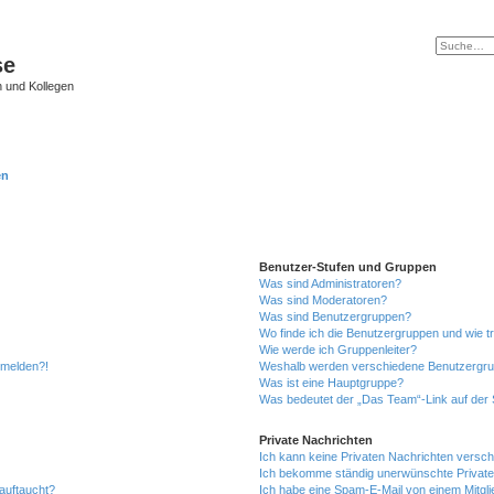
se
 und Kollegen
en
Benutzer-Stufen und Gruppen
Was sind Administratoren?
Was sind Moderatoren?
Was sind Benutzergruppen?
Wo finde ich die Benutzergruppen und wie tr
Wie werde ich Gruppenleiter?
anmelden?!
Weshalb werden verschiedene Benutzergrupp
Was ist eine Hauptgruppe?
Was bedeutet der „Das Team“-Link auf der S
Private Nachrichten
Ich kann keine Privaten Nachrichten versch
Ich bekomme ständig unerwünschte Private
auftaucht?
Ich habe eine Spam-E-Mail von einem Mitgli