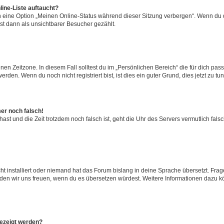
ine-Liste auftaucht?
n eine Option „Meinen Online-Status während dieser Sitzung verbergen“. Wenn du d
st dann als unsichtbarer Besucher gezählt.
en Zeitzone. In diesem Fall solltest du im „Persönlichen Bereich“ die für dich passe
den. Wenn du noch nicht registriert bist, ist dies ein guter Grund, dies jetzt zu tun
mer noch falsch!
t hast und die Zeit trotzdem noch falsch ist, geht die Uhr des Servers vermutlich fal
t installiert oder niemand hat das Forum bislang in deine Sprache übersetzt. Frag
, würden wir uns freuen, wenn du es übersetzen würdest. Weitere Informationen dazu
gezeigt werden?