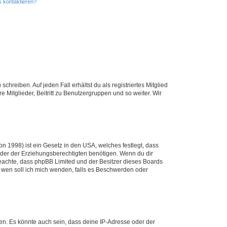
s kontaktieren?
chreiben. Auf jeden Fall erhältst du als registriertes Mitglied
e Mitglieder, Beitritt zu Benutzergruppen und so weiter. Wir
n 1998) ist ein Gesetz in den USA, welches festlegt, dass
der der Erziehungsberechtigten benötigen. Wenn du dir
te beachte, dass phpBB Limited und der Besitzer dieses Boards
An wen soll ich mich wenden, falls es Beschwerden oder
en. Es könnte auch sein, dass deine IP-Adresse oder der