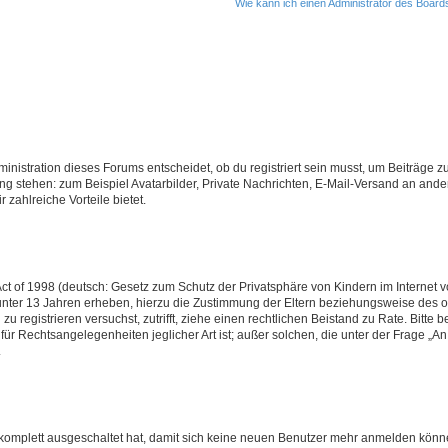
Wie kann ich einen Administrator des Board
istration dieses Forums entscheidet, ob du registriert sein musst, um Beiträge zu s
ung stehen: zum Beispiel Avatarbilder, Private Nachrichten, E-Mail-Versand an ander
 zahlreiche Vorteile bietet.
t of 1998 (deutsch: Gesetz zum Schutz der Privatsphäre von Kindern im Internet vo
unter 13 Jahren erheben, hierzu die Zustimmung der Eltern beziehungsweise des o
h zu registrieren versuchst, zutrifft, ziehe einen rechtlichen Beistand zu Rate. Bit
für Rechtsangelegenheiten jeglicher Art ist; außer solchen, die unter der Frage „
.
g komplett ausgeschaltet hat, damit sich keine neuen Benutzer mehr anmelden könn