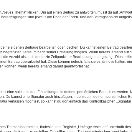
„Neues Thema“ klicken. Um auf einen Beitrag zu antworten, musst du auf „Antworte
e Berechtigungen sind jeweils am Ende der Foren- und der Beitragsansicht aufgeliste
r deine eigenen Beiträge bearbeiten oder löschen. Du kannst einen Beitrag bearbe
inen begrenzten Zeitraum nach seiner Erstellung möglich. Wenn bereits jemand auf de
 die Anzahl als auch der letzte Zeitpunkt der Bearbeitungen angezeigt. Dieser Hi
en Beitrag überarbeitet hat. Diese können jedoch, falls sie es für nötig halten, ei
hen können, wenn bereits jemand darauf geantwortet hat.
st eine solche in den Einstellungen in deinem persönlichen Bereich entwerfen. Na
eren. Du kannst eine Signatur auch hinzufügen, indem du in deinem persönlichen 
atur verfassen möchtest, so kannst du dort einfach das Kontrollkästchen „Signatu
s Themas bearbeitest, findest du ein Register „Umfrage erstellen“ unterhalb des F
htigung, Umfragen zu erstellen. Du solltest einen Titel und mindestens zwei Antwo