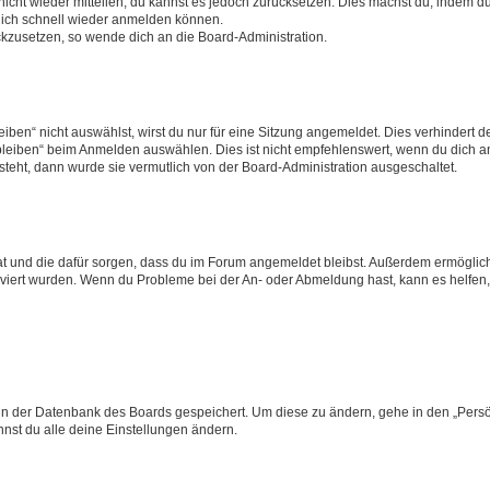
 nicht wieder mitteilen, du kannst es jedoch zurücksetzen. Dies machst du, indem 
 dich schnell wieder anmelden können.
ückzusetzen, so wende dich an die Board-Administration.
en“ nicht auswählst, wirst du nur für eine Sitzung angemeldet. Dies verhindert 
leiben“ beim Anmelden auswählen. Dies ist nicht empfehlenswert, wenn du dich an
 steht, dann wurde sie vermutlich von der Board-Administration ausgeschaltet.
 hat und die dafür sorgen, dass du im Forum angemeldet bleibst. Außerdem ermögli
tiviert wurden. Wenn du Probleme bei der An- oder Abmeldung hast, kann es helfen
n in der Datenbank des Boards gespeichert. Um diese zu ändern, gehe in den „Persö
nst du alle deine Einstellungen ändern.