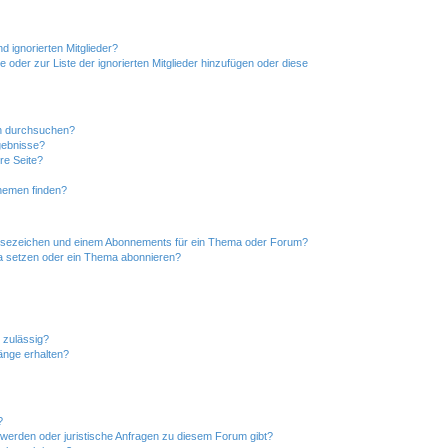
d ignorierten Mitglieder?
e oder zur Liste der ignorierten Mitglieder hinzufügen oder diese
en durchsuchen?
gebnisse?
re Seite?
hemen finden?
esezeichen und einem Abonnements für ein Thema oder Forum?
a setzen oder ein Thema abonnieren?
 zulässig?
hänge erhalten?
?
hwerden oder juristische Anfragen zu diesem Forum gibt?