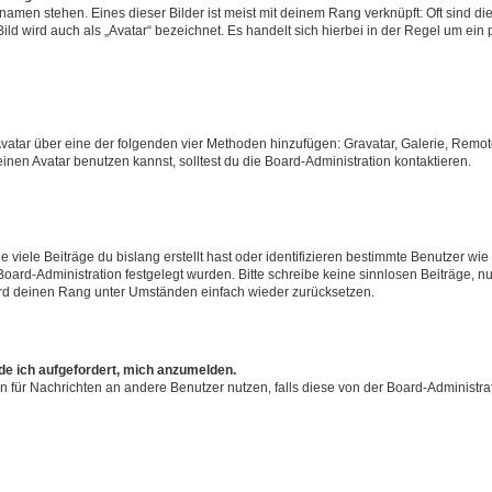
amen stehen. Eines dieser Bilder ist meist mit deinem Rang verknüpft: Oft sind di
ld wird auch als „Avatar“ bezeichnet. Es handelt sich hierbei in der Regel um ein
 Avatar über eine der folgenden vier Methoden hinzufügen: Gravatar, Galerie, Rem
en Avatar benutzen kannst, solltest du die Board-Administration kontaktieren.
viele Beiträge du bislang erstellt hast oder identifizieren bestimmte Benutzer w
 Board-Administration festgelegt wurden. Bitte schreibe keine sinnlosen Beiträge
wird deinen Rang unter Umständen einfach wieder zurücksetzen.
rde ich aufgefordert, mich anzumelden.
ion für Nachrichten an andere Benutzer nutzen, falls diese von der Board-Administ