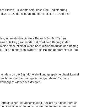
n“ klicken. Es könnte sein, dass eine Registrierung
t. Z. B. „Du darfst neue Themen erstellen“, „Du darfst
iten, indem du das „Ändere Beitrag“-Symbol für den
inen Beitrag geantwortet hat, wird dein Beitrag in der
nweis erscheint nicht, wenn noch niemand auf deinen Beitrag
ne Notiz hinterlassen, warum dein Beitrag überarbeitet wurde.
chdem du die Signatur erstellt und gespeichert hast, kannst
Bereich das standardmäßige Anhängen deiner Signatur
r anhängen“ wieder deaktivieren.
ormulars zur Beitragserstellung. Solltest du diesen Bereich
rtmöglichkeiten in die entsprechenden Felder eingeben und