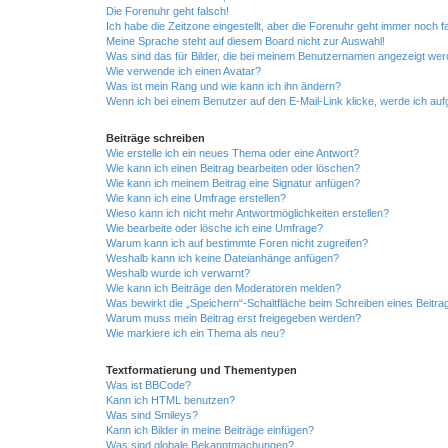
Die Forenuhr geht falsch!
Ich habe die Zeitzone eingestellt, aber die Forenuhr geht immer noch f
Meine Sprache steht auf diesem Board nicht zur Auswahl!
Was sind das für Bilder, die bei meinem Benutzernamen angezeigt we
Wie verwende ich einen Avatar?
Was ist mein Rang und wie kann ich ihn ändern?
Wenn ich bei einem Benutzer auf den E-Mail-Link klicke, werde ich au
Beiträge schreiben
Wie erstelle ich ein neues Thema oder eine Antwort?
Wie kann ich einen Beitrag bearbeiten oder löschen?
Wie kann ich meinem Beitrag eine Signatur anfügen?
Wie kann ich eine Umfrage erstellen?
Wieso kann ich nicht mehr Antwortmöglichkeiten erstellen?
Wie bearbeite oder lösche ich eine Umfrage?
Warum kann ich auf bestimmte Foren nicht zugreifen?
Weshalb kann ich keine Dateianhänge anfügen?
Weshalb wurde ich verwarnt?
Wie kann ich Beiträge den Moderatoren melden?
Was bewirkt die „Speichern“-Schaltfläche beim Schreiben eines Beitra
Warum muss mein Beitrag erst freigegeben werden?
Wie markiere ich ein Thema als neu?
Textformatierung und Thementypen
Was ist BBCode?
Kann ich HTML benutzen?
Was sind Smileys?
Kann ich Bilder in meine Beiträge einfügen?
Was sind globale Bekanntmachungen?