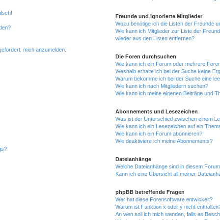
alsch!
Freunde und ignorierte Mitglieder
Wozu benötige ich die Listen der Freunde un
rden?
Wie kann ich Mitglieder zur Liste der Freund
wieder aus den Listen entfernen?
fgefordert, mich anzumelden.
Die Foren durchsuchen
Wie kann ich ein Forum oder mehrere For
Weshalb erhalte ich bei der Suche keine Er
Warum bekomme ich bei der Suche eine lee
Wie kann ich nach Mitgliedern suchen?
Wie kann ich meine eigenen Beiträge und T
Abonnements und Lesezeichen
Was ist der Unterschied zwischen einem L
Wie kann ich ein Lesezeichen auf ein Them
Wie kann ich ein Forum abonnieren?
Wie deaktiviere ich meine Abonnements?
gs?
Dateianhänge
Welche Dateianhänge sind in diesem Forum
Kann ich eine Übersicht all meiner Dateian
phpBB betreffende Fragen
Wer hat diese Forensoftware entwickelt?
Warum ist Funktion x oder y nicht enthalten
An wen soll ich mich wenden, falls es Besc