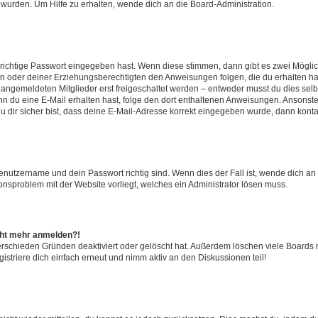
 wurden. Um Hilfe zu erhalten, wende dich an die Board-Administration.
 richtige Passwort eingegeben hast. Wenn diese stimmen, dann gibt es zwei Mögl
tern oder deiner Erziehungsberechtigten den Anweisungen folgen, die du erhalten ha
u angemeldeten Mitglieder erst freigeschaltet werden – entweder musst du dies selbs
. Wenn du eine E-Mail erhalten hast, folge den dort enthaltenen Anweisungen. Ansons
 dir sicher bist, dass deine E-Mail-Adresse korrekt eingegeben wurde, dann kontak
Benutzername und dein Passwort richtig sind. Wenn dies der Fall ist, wende dich a
ionsproblem mit der Website vorliegt, welches ein Administrator lösen muss.
icht mehr anmelden?!
erschieden Gründen deaktiviert oder gelöscht hat. Außerdem löschen viele Boards r
triere dich einfach erneut und nimm aktiv an den Diskussionen teil!