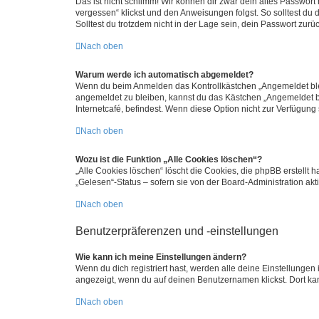
Das ist nicht schlimm! Wir können dir zwar dein altes Passwort
vergessen“ klickst und den Anweisungen folgst. So solltest du
Solltest du trotzdem nicht in der Lage sein, dein Passwort zur
Nach oben
Warum werde ich automatisch abgemeldet?
Wenn du beim Anmelden das Kontrollkästchen „Angemeldet bleib
angemeldet zu bleiben, kannst du das Kästchen „Angemeldet b
Internetcafé, befindest. Wenn diese Option nicht zur Verfügung
Nach oben
Wozu ist die Funktion „Alle Cookies löschen“?
„Alle Cookies löschen“ löscht die Cookies, die phpBB erstellt
„Gelesen“-Status – sofern sie von der Board-Administration ak
Nach oben
Benutzerpräferenzen und -einstellungen
Wie kann ich meine Einstellungen ändern?
Wenn du dich registriert hast, werden alle deine Einstellunge
angezeigt, wenn du auf deinen Benutzernamen klickst. Dort kan
Nach oben