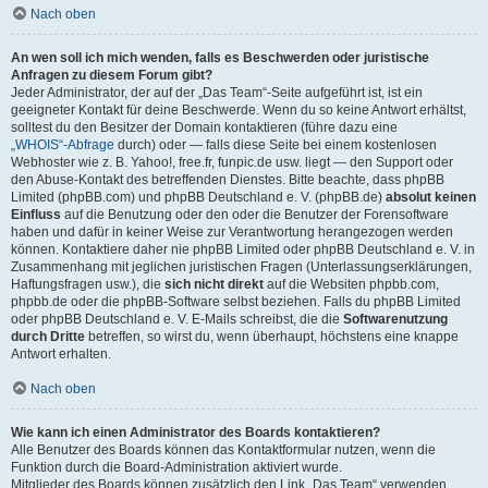
Nach oben
An wen soll ich mich wenden, falls es Beschwerden oder juristische
Anfragen zu diesem Forum gibt?
Jeder Administrator, der auf der „Das Team“-Seite aufgeführt ist, ist ein
geeigneter Kontakt für deine Beschwerde. Wenn du so keine Antwort erhältst,
solltest du den Besitzer der Domain kontaktieren (führe dazu eine
„WHOIS“-Abfrage
durch) oder — falls diese Seite bei einem kostenlosen
Webhoster wie z. B. Yahoo!, free.fr, funpic.de usw. liegt — den Support oder
den Abuse-Kontakt des betreffenden Dienstes. Bitte beachte, dass phpBB
Limited (phpBB.com) und phpBB Deutschland e. V. (phpBB.de)
absolut keinen
Einfluss
auf die Benutzung oder den oder die Benutzer der Forensoftware
haben und dafür in keiner Weise zur Verantwortung herangezogen werden
können. Kontaktiere daher nie phpBB Limited oder phpBB Deutschland e. V. in
Zusammenhang mit jeglichen juristischen Fragen (Unterlassungserklärungen,
Haftungsfragen usw.), die
sich nicht direkt
auf die Websiten phpbb.com,
phpbb.de oder die phpBB-Software selbst beziehen. Falls du phpBB Limited
oder phpBB Deutschland e. V. E-Mails schreibst, die die
Softwarenutzung
durch Dritte
betreffen, so wirst du, wenn überhaupt, höchstens eine knappe
Antwort erhalten.
Nach oben
Wie kann ich einen Administrator des Boards kontaktieren?
Alle Benutzer des Boards können das Kontaktformular nutzen, wenn die
Funktion durch die Board-Administration aktiviert wurde.
Mitglieder des Boards können zusätzlich den Link „Das Team“ verwenden.