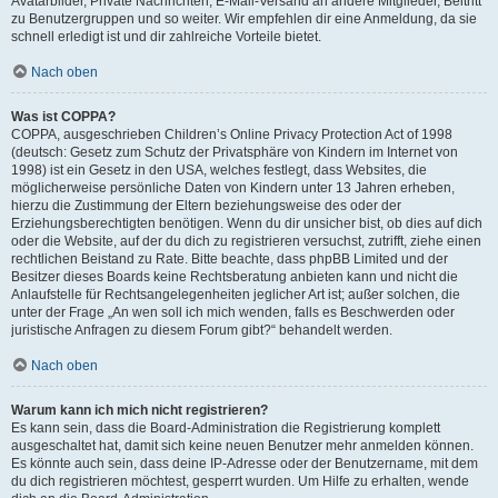
Avatarbilder, Private Nachrichten, E-Mail-Versand an andere Mitglieder, Beitritt
zu Benutzergruppen und so weiter. Wir empfehlen dir eine Anmeldung, da sie
schnell erledigt ist und dir zahlreiche Vorteile bietet.
Nach oben
Was ist COPPA?
COPPA, ausgeschrieben Children’s Online Privacy Protection Act of 1998
(deutsch: Gesetz zum Schutz der Privatsphäre von Kindern im Internet von
1998) ist ein Gesetz in den USA, welches festlegt, dass Websites, die
möglicherweise persönliche Daten von Kindern unter 13 Jahren erheben,
hierzu die Zustimmung der Eltern beziehungsweise des oder der
Erziehungsberechtigten benötigen. Wenn du dir unsicher bist, ob dies auf dich
oder die Website, auf der du dich zu registrieren versuchst, zutrifft, ziehe einen
rechtlichen Beistand zu Rate. Bitte beachte, dass phpBB Limited und der
Besitzer dieses Boards keine Rechtsberatung anbieten kann und nicht die
Anlaufstelle für Rechtsangelegenheiten jeglicher Art ist; außer solchen, die
unter der Frage „An wen soll ich mich wenden, falls es Beschwerden oder
juristische Anfragen zu diesem Forum gibt?“ behandelt werden.
Nach oben
Warum kann ich mich nicht registrieren?
Es kann sein, dass die Board-Administration die Registrierung komplett
ausgeschaltet hat, damit sich keine neuen Benutzer mehr anmelden können.
Es könnte auch sein, dass deine IP-Adresse oder der Benutzername, mit dem
du dich registrieren möchtest, gesperrt wurden. Um Hilfe zu erhalten, wende