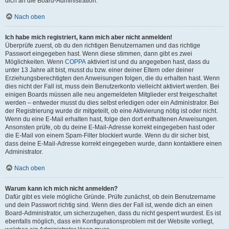
dich an die Board-Administration.
Nach oben
Ich habe mich registriert, kann mich aber nicht anmelden!
Überprüfe zuerst, ob du den richtigen Benutzernamen und das richtige
Passwort eingegeben hast. Wenn diese stimmen, dann gibt es zwei
Möglichkeiten. Wenn
COPPA
aktiviert ist und du angegeben hast, dass du
unter 13 Jahre alt bist, musst du bzw. einer deiner Eltern oder deiner
Erziehungsberechtigten den Anweisungen folgen, die du erhalten hast. Wenn
dies nicht der Fall ist, muss dein Benutzerkonto vielleicht aktiviert werden. Bei
einigen Boards müssen alle neu angemeldeten Mitglieder erst freigeschaltet
werden – entweder musst du dies selbst erledigen oder ein Administrator. Bei
der Registrierung wurde dir mitgeteilt, ob eine Aktivierung nötig ist oder nicht.
Wenn du eine E-Mail erhalten hast, folge den dort enthaltenen Anweisungen.
Ansonsten prüfe, ob du deine E-Mail-Adresse korrekt eingegeben hast oder
die E-Mail von einem Spam-Filter blockiert wurde. Wenn du dir sicher bist,
dass deine E-Mail-Adresse korrekt eingegeben wurde, dann kontaktiere einen
Administrator.
Nach oben
Warum kann ich mich nicht anmelden?
Dafür gibt es viele mögliche Gründe. Prüfe zunächst, ob dein Benutzername
und dein Passwort richtig sind. Wenn dies der Fall ist, wende dich an einen
Board-Administrator, um sicherzugehen, dass du nicht gesperrt wurdest. Es ist
ebenfalls möglich, dass ein Konfigurationsproblem mit der Website vorliegt,