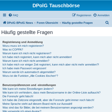
DPolG Tauschbörse
FAQ
Registrieren
Anmelden
S
DPolG-BPolG News
Foren-Übersicht
Häufig gestellte Fragen
u
Häufig gestellte Fragen
c
h
Registrierung und Anmeldung
Wozu muss ich mich registrieren?
e
Was ist COPPA?
Warum kann ich mich nicht registrieren?
Ich habe mich registriert, kann mich aber nicht anmelden!
Warum kann ich mich nicht anmelden?
Ich habe mich vor einiger Zeit registriert, kann mich aber nicht mehr anmelden?!
Ich habe mein Passwort vergessen!
Warum werde ich automatisch abgemeldet?
Wozu ist die Funktion „Alle Cookies löschen“?
Benutzerpräferenzen und -einstellungen
Wie kann ich meine Einstellungen ändern?
Wie kann ich verhindern, dass mein Benutzername in der Online-Liste auftaucht?
Die Forenuhr geht falsch!
Ich habe die Zeitzone eingestellt, aber die Forenuhr geht immer noch falsch!
Meine Sprache steht auf diesem Board nicht zur Auswahl!
Was sind das für Bilder, die bei meinem Benutzernamen angezeigt werden?
Wie verwende ich einen Avatar?