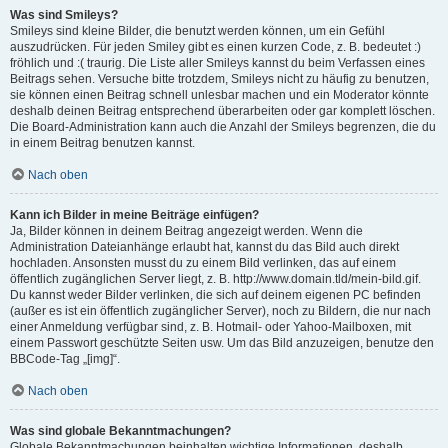
Was sind Smileys?
Smileys sind kleine Bilder, die benutzt werden können, um ein Gefühl
auszudrücken. Für jeden Smiley gibt es einen kurzen Code, z. B. bedeutet :)
fröhlich und :( traurig. Die Liste aller Smileys kannst du beim Verfassen eines
Beitrags sehen. Versuche bitte trotzdem, Smileys nicht zu häufig zu benutzen,
sie können einen Beitrag schnell unlesbar machen und ein Moderator könnte
deshalb deinen Beitrag entsprechend überarbeiten oder gar komplett löschen.
Die Board-Administration kann auch die Anzahl der Smileys begrenzen, die du
in einem Beitrag benutzen kannst.
Nach oben
Kann ich Bilder in meine Beiträge einfügen?
Ja, Bilder können in deinem Beitrag angezeigt werden. Wenn die
Administration Dateianhänge erlaubt hat, kannst du das Bild auch direkt
hochladen. Ansonsten musst du zu einem Bild verlinken, das auf einem
öffentlich zugänglichen Server liegt, z. B. http://www.domain.tld/mein-bild.gif.
Du kannst weder Bilder verlinken, die sich auf deinem eigenen PC befinden
(außer es ist ein öffentlich zugänglicher Server), noch zu Bildern, die nur nach
einer Anmeldung verfügbar sind, z. B. Hotmail- oder Yahoo-Mailboxen, mit
einem Passwort geschützte Seiten usw. Um das Bild anzuzeigen, benutze den
BBCode-Tag „[img]“.
Nach oben
Was sind globale Bekanntmachungen?
Globale Bekanntmachungen beinhalten wichtige Informationen, deshalb