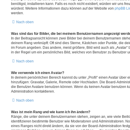
benötigst, installieren kann. Falls es noch nicht existiert, würden wir uns f
würdest. Weitere Informationen dazu können auf der Website von
phpBB Li
werden.
Nach oben
Was sind das für Bilder, die bei meinem Benutzernamen angezeigt werd
In der Beitragsansicht können zwei Bilder bei deinem Benutzernamen stehen.
deinem Rang verknüpft: Oft sind dies Sterne, Kästchen oder Punkte, die de
im Forum angeben. Das andere, meist größere, Bild wird auch als „Avatar“ b
in der Regel um ein persönliches Bild, welches von Benutzer zu Benutzer unt
Nach oben
Wie verwende ich einen Avatar?
In deinem persönlichen Bereich kannst du unter „Profil“ einen Avatar über 
hinzufügen: Gravatar, Galerie, Remote oder Hochladen. Die Board-Adminis
die Benutzer Avatare benutzen können. Wenn du keinen Avatar benutzen kan
Administration kontaktieren.
Nach oben
Was ist mein Rang und wie kann ich ihn ändern?
Ränge, die unter deinem Benutzernamen stehen, zeigen an, wie viele Beiträg
identifizieren bestimmte Benutzer wie Moderatoren und Administratoren. N
eines Ranges nicht direkt ändern, da sie von der Board-Administration festg