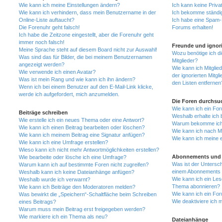
Wie kann ich meine Einstellungen ändern?
Ich kann keine Priva
Wie kann ich verhindern, dass mein Benutzername in der
Ich bekomme ständig
Online-Liste auftaucht?
Ich habe eine Spam-E
Die Forenuhr geht falsch!
Forums erhalten!
Ich habe die Zeitzone eingestellt, aber die Forenuhr geht
immer noch falsch!
Freunde und ignori
Meine Sprache steht auf diesem Board nicht zur Auswahl!
Wozu benötige ich di
Was sind das für Bilder, die bei meinem Benutzernamen
Mitglieder?
angezeigt werden?
Wie kann ich Mitglied
Wie verwende ich einen Avatar?
der ignorierten Mitg
Was ist mein Rang und wie kann ich ihn ändern?
den Listen entfernen
Wenn ich bei einem Benutzer auf den E-Mail-Link klicke,
werde ich aufgefordert, mich anzumelden.
Die Foren durchsu
Wie kann ich ein Fo
Beiträge schreiben
Weshalb erhalte ich 
Wie erstelle ich ein neues Thema oder eine Antwort?
Warum bekomme ich b
Wie kann ich einen Beitrag bearbeiten oder löschen?
Wie kann ich nach M
Wie kann ich meinem Beitrag eine Signatur anfügen?
Wie kann ich meine 
Wie kann ich eine Umfrage erstellen?
Wieso kann ich nicht mehr Antwortmöglichkeiten erstellen?
Abonnements und 
Wie bearbeite oder lösche ich eine Umfrage?
Was ist der Untersc
Warum kann ich auf bestimmte Foren nicht zugreifen?
einem Abonnements 
Weshalb kann ich keine Dateianhänge anfügen?
Wie kann ich ein Les
Weshalb wurde ich verwarnt?
Thema abonnieren?
Wie kann ich Beiträge den Moderatoren melden?
Wie kann ich ein Fo
Was bewirkt die „Speichern“-Schaltfläche beim Schreiben
Wie deaktiviere ich
eines Beitrags?
Warum muss mein Beitrag erst freigegeben werden?
Wie markiere ich ein Thema als neu?
Dateianhänge