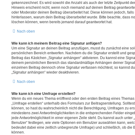
gekennzeichnet. Es wird sowohl die Anzahl als auch der letzte Zeitpunkt d
Hinweis erscheint nicht, wenn noch niemand auf deinen Beitrag geantwortet
oder Moderator deinen Beitrag überarbeitet hat. Diese können jedoch, falls s
hinterlassen, warum dein Beitrag überarbeitet wurde. Bitte beachte, dass n
löschen können, wenn bereits jemand darauf geantwortet hat.
Nach oben
Wie kann ich meinem Beitrag eine Signatur anfügen?
Um eine Signatur an deinen Beitrag anzufügen, musst du zunächst eine sol
persönlichen Bereich entwerfen. Nachdem du die Signatur erstellt und gesp
Beitrag das Kästchen „Signatur anhängen“ aktivieren. Du kannst eine Signa
deinem persönlichen Bereich das standardmäßige Anhängen deiner Signatu
einzelnen Beitrag dennoch ohne Signatur verfassen möchtest, so kannst du 
„Signatur anhängen“ wieder deaktivieren.
Nach oben
Wie kann ich eine Umfrage erstellen?
Wenn du ein neues Thema eröffnest oder den ersten Beitrag eines Themas be
„Umfrage erstellen“ unterhalb des Formulars zur Beitragserstellung. Solltes
können, so hast du wahrscheinlich nicht die Berechtigung, Umfragen zu erste
mindestens zwei Antwortmöglichkeiten in die entsprechenden Felder eingeb
jede Antwortmöglichkeit in einer eigenen Zeile steht. Du kannst auch unter
Benutzer“ festlegen, wie viele Optionen ein Benutzer auswählen kann, welche
bedeutet dabei eine zeitlich unbegrenzte Umfrage) und schließlich, ob die
können.