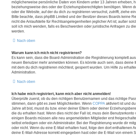
möglicherweise persönliche Daten von Kindern unter 13 Jahren erheben, h
beziehungsweise des oder der Erziehungsberechtigten benötigen. Wenn du di
oder die Website, auf der du dich zu registrieren versuchst, zutrifft, ziehe e
Bitte beachte, dass phpBB Limited und der Besitzer dieses Boards keine 
nicht die Anlaufstelle für Rechtsangelegenheiten jeglicher Art ist; außer so
soll ich mich wenden, falls es Beschwerden oder juristische Anfragen zu d
werden.
Nach oben
Warum kann ich mich nicht registrieren?
Es kann sein, dass die Board-Administration die Registrierung komplett ausg
neuen Benutzer mehr anmelden können. Es könnte auch sein, dass deine 
mit dem du dich registrieren möchtest, gesperrt wurden. Um Hilfe zu erhalt
Administration.
Nach oben
Ich habe mich registriert, kann mich aber nicht anmelden!
Überprüfe zuerst, ob du den richtigen Benutzernamen und das richtige Pa
stimmen, dann gibt es zwei Möglichkeiten. Wenn
COPPA
aktiviert ist und 
Jahre alt bist, musst du bzw. einer deiner Eltern oder deiner Erziehungsbe
die du erhalten hast. Wenn dies nicht der Fall ist, muss dein Benutzerkonto v
einigen Boards müssen alle neu angemeldeten Mitglieder erst freigeschalt
selbst erledigen oder ein Administrator. Bei der Registrierung wurde dir mitget
oder nicht. Wenn du eine E-Mail erhalten hast, folge den dort enthaltenen
deine E-Mail-Adresse korrekt eingegeben hast oder die E-Mail von einem S