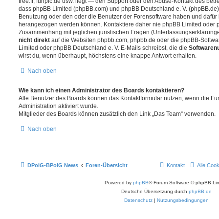
free.fr, funpic.de usw. liegt — den Support oder den Abuse-Kontakt des betr
dass phpBB Limited (phpBB.com) und phpBB Deutschland e. V. (phpBB.de
Benutzung oder den oder die Benutzer der Forensoftware haben und dafür 
herangezogen werden können. Kontaktiere daher nie phpBB Limited oder p
Zusammenhang mit jeglichen juristischen Fragen (Unterlassungserklärunge
nicht direkt
auf die Websiten phpbb.com, phpbb.de oder die phpBB-Softwar
Limited oder phpBB Deutschland e. V. E-Mails schreibst, die die
Softwarenu
wirst du, wenn überhaupt, höchstens eine knappe Antwort erhalten.
Nach oben
Wie kann ich einen Administrator des Boards kontaktieren?
Alle Benutzer des Boards können das Kontaktformular nutzen, wenn die Fun
Administration aktiviert wurde.
Mitglieder des Boards können zusätzlich den Link „Das Team“ verwenden.
Nach oben
DPolG-BPolG News
Foren-Übersicht
Kontakt
Alle Coo
Powered by
phpBB
® Forum Software © phpBB Lim
Deutsche Übersetzung durch
phpBB.de
Datenschutz
|
Nutzungsbedingungen