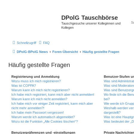
DPolG Tauschbörse
Tauschgesuche unserer Kolleginnen und
Kollegen
Schnellzugriff
FAQ
DPolG-BPolG News
Foren-Übersicht
Häufig gestellte Fragen
Häufig gestellte Fragen
Registrierung und Anmeldung
Benutzer-Stufen u
Wozu muss ich mich registrieren?
Was sind Administra
Was ist COPPA?
Was sind Moderator
Warum kann ich mich nicht registrieren?
Was sind Benutzerg
Ich habe mich registriert, kann mich aber nicht anmelden!
Wo finde ich die Ben
Warum kann ich mich nicht anmelden?
bei?
Ich habe mich vor einiger Zeit registriert, kann mich aber
Wie werde ich Grupp
nicht mehr anmelden?!
Weshalb werden ver
Ich habe mein Passwort vergessen!
dargestellt?
Warum werde ich automatisch abgemeldet?
Was ist eine Hauptg
Wozu ist die Funktion „Alle Cookies löschen“?
Was bedeutet der „Da
Benutzerpräferenzen und -einstellungen
Private Nachrichte