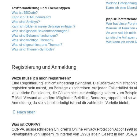
Welche Dateianhänge
Kann ich eine Übersi
Textformatierung und Thementypen
Was ist BBCode?
Kann ich HTML benutzen?
phpBB betreffende
Was sind Smileys?
Wer hat diese Foren
Kann ich Bilder in meine Beiträge einfügen?
Warum ist Funktion x
Was sind globale Bekanntmachungen?
An wen soll ich mic
Was sind Bekanntmachungen?
juristische Anfragen
Was sind wichtige Themen?
Wie kann ich einen A
Was sind geschlossene Themen?
Was sind Themen-Symbole?
Registrierung und Anmeldung
Wozu muss ich mich registrieren?
Eine Registrierung ist nicht unbedingt zwingend. Die Board-Administration
registriert sein musst, um Beiträge zu schreiben. Auf jeden Fall erhältst du als
zusätzliche Funktionen, die Gästen nicht zur Verfügung stehen: zum Beispiel
E-Mail-Versand an andere Mitglieder, Beitritt zu Benutzergruppen und so wei
Anmeldung, da sie schnell erledigt ist und dir zahlreiche Vorteile bietet.
Nach oben
Was ist COPPA?
COPPA, ausgeschrieben Children’s Online Privacy Protection Act of 1998 (
Privatsphäre von Kindern im Internet von 1998) ist ein Gesetz in den USA, w