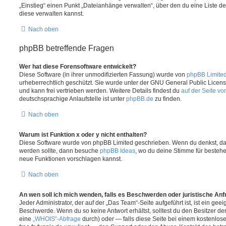
„Einstieg“ einen Punkt „Dateianhänge verwalten“, über den du eine Liste d
diese verwalten kannst.
Nach oben
phpBB betreffende Fragen
Wer hat diese Forensoftware entwickelt?
Diese Software (in ihrer unmodifizierten Fassung) wurde von
phpBB Limite
urheberrechtlich geschützt. Sie wurde unter der GNU General Public License
und kann frei vertrieben werden. Weitere Details findest du
auf der Seite v
deutschsprachige Anlaufstelle ist unter
phpBB.de
zu finden.
Nach oben
Warum ist Funktion x oder y nicht enthalten?
Diese Software wurde von phpBB Limited geschrieben. Wenn du denkst, das
werden sollte, dann besuche
phpBB Ideas
, wo du deine Stimme für beste
neue Funktionen vorschlagen kannst.
Nach oben
An wen soll ich mich wenden, falls es Beschwerden oder juristische An
Jeder Administrator, der auf der „Das Team“-Seite aufgeführt ist, ist ein geei
Beschwerde. Wenn du so keine Antwort erhältst, solltest du den Besitzer de
eine
„WHOIS“-Abfrage
durch) oder — falls diese Seite bei einem kostenlos