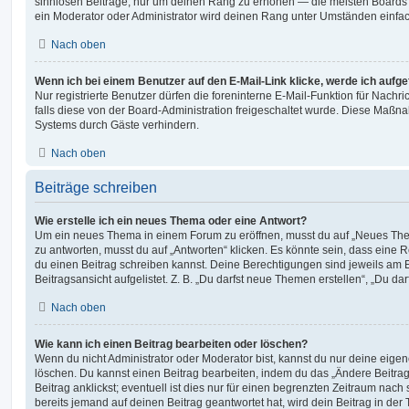
sinnlosen Beiträge, nur um deinen Rang zu erhöhen — die meisten Boards 
ein Moderator oder Administrator wird deinen Rang unter Umständen einfa
Nach oben
Wenn ich bei einem Benutzer auf den E-Mail-Link klicke, werde ich aufg
Nur registrierte Benutzer dürfen die foreninterne E-Mail-Funktion für Nachr
falls diese von der Board-Administration freigeschaltet wurde. Diese Maßn
Systems durch Gäste verhindern.
Nach oben
Beiträge schreiben
Wie erstelle ich ein neues Thema oder eine Antwort?
Um ein neues Thema in einem Forum zu eröffnen, musst du auf „Neues Them
zu antworten, musst du auf „Antworten“ klicken. Es könnte sein, dass eine Reg
du einen Beitrag schreiben kannst. Deine Berechtigungen sind jeweils am 
Beitragsansicht aufgelistet. Z. B. „Du darfst neue Themen erstellen“, „Du da
Nach oben
Wie kann ich einen Beitrag bearbeiten oder löschen?
Wenn du nicht Administrator oder Moderator bist, kannst du nur deine eige
löschen. Du kannst einen Beitrag bearbeiten, indem du das „Ändere Beitr
Beitrag anklickst; eventuell ist dies nur für einen begrenzten Zeitraum nac
bereits jemand auf deinen Beitrag geantwortet hat, wird dein Beitrag in der