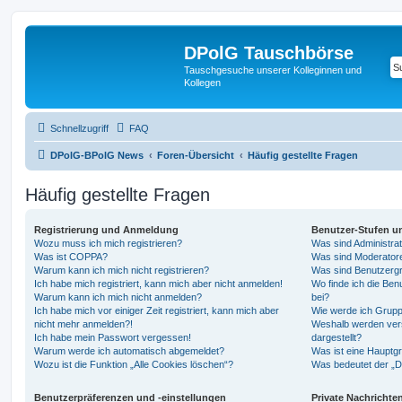
DPolG Tauschbörse
Tauschgesuche unserer Kolleginnen und
Kollegen
Schnellzugriff
FAQ
DPolG-BPolG News
Foren-Übersicht
Häufig gestellte Fragen
Häufig gestellte Fragen
Registrierung und Anmeldung
Benutzer-Stufen u
Wozu muss ich mich registrieren?
Was sind Administra
Was ist COPPA?
Was sind Moderator
Warum kann ich mich nicht registrieren?
Was sind Benutzerg
Ich habe mich registriert, kann mich aber nicht anmelden!
Wo finde ich die Ben
Warum kann ich mich nicht anmelden?
bei?
Ich habe mich vor einiger Zeit registriert, kann mich aber
Wie werde ich Grupp
nicht mehr anmelden?!
Weshalb werden ver
Ich habe mein Passwort vergessen!
dargestellt?
Warum werde ich automatisch abgemeldet?
Was ist eine Hauptg
Wozu ist die Funktion „Alle Cookies löschen“?
Was bedeutet der „Da
Benutzerpräferenzen und -einstellungen
Private Nachrichte