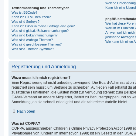
Welche Dateianhänge
Kann ich eine Übersi
Textformatierung und Thementypen
Was ist BBCode?
Kann ich HTML benutzen?
phpBB betreffende
Was sind Smileys?
Wer hat diese Foren
Kann ich Bilder in meine Beiträge einfügen?
Warum ist Funktion x
Was sind globale Bekanntmachungen?
An wen soll ich mic
Was sind Bekanntmachungen?
juristische Anfragen
Was sind wichtige Themen?
Wie kann ich einen A
Was sind geschlossene Themen?
Was sind Themen-Symbole?
Registrierung und Anmeldung
Wozu muss ich mich registrieren?
Eine Registrierung ist nicht unbedingt zwingend. Die Board-Administration
registriert sein musst, um Beiträge zu schreiben. Auf jeden Fall erhältst du als
zusätzliche Funktionen, die Gästen nicht zur Verfügung stehen: zum Beispiel
E-Mail-Versand an andere Mitglieder, Beitritt zu Benutzergruppen und so wei
Anmeldung, da sie schnell erledigt ist und dir zahlreiche Vorteile bietet.
Nach oben
Was ist COPPA?
COPPA, ausgeschrieben Children’s Online Privacy Protection Act of 1998 (
Privatsphäre von Kindern im Internet von 1998) ist ein Gesetz in den USA, w