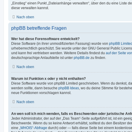
„Einstieg“ einen Punkt „Dateianhänge verwalten“, über den du eine Liste d
diese verwalten kannst.
Nach oben
phpBB betreffende Fragen
Wer hat diese Forensoftware entwickelt?
Diese Software (in ihrer unmodifizierten Fassung) wurde von
phpBB Limite
urheberrechtlich geschützt. Sie wurde unter der GNU General Public License
und kann frei vertrieben werden. Weitere Details findest du
auf der Seite v
deutschsprachige Anlaufstelle ist unter
phpBB.de
zu finden.
Nach oben
Warum ist Funktion x oder y nicht enthalten?
Diese Software wurde von phpBB Limited geschrieben. Wenn du denkst, das
werden sollte, dann besuche
phpBB Ideas
, wo du deine Stimme für beste
neue Funktionen vorschlagen kannst.
Nach oben
An wen soll ich mich wenden, falls es Beschwerden oder juristische An
Jeder Administrator, der auf der „Das Team“-Seite aufgeführt ist, ist ein geei
Beschwerde. Wenn du so keine Antwort erhältst, solltest du den Besitzer de
eine
„WHOIS“-Abfrage
durch) oder — falls diese Seite bei einem kostenlos