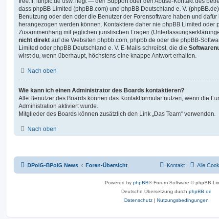
free.fr, funpic.de usw. liegt — den Support oder den Abuse-Kontakt des betr
dass phpBB Limited (phpBB.com) und phpBB Deutschland e. V. (phpBB.de
Benutzung oder den oder die Benutzer der Forensoftware haben und dafür 
herangezogen werden können. Kontaktiere daher nie phpBB Limited oder p
Zusammenhang mit jeglichen juristischen Fragen (Unterlassungserklärunge
nicht direkt
auf die Websiten phpbb.com, phpbb.de oder die phpBB-Softwar
Limited oder phpBB Deutschland e. V. E-Mails schreibst, die die
Softwarenu
wirst du, wenn überhaupt, höchstens eine knappe Antwort erhalten.
Nach oben
Wie kann ich einen Administrator des Boards kontaktieren?
Alle Benutzer des Boards können das Kontaktformular nutzen, wenn die Fun
Administration aktiviert wurde.
Mitglieder des Boards können zusätzlich den Link „Das Team“ verwenden.
Nach oben
DPolG-BPolG News
Foren-Übersicht
Kontakt
Alle Coo
Powered by
phpBB
® Forum Software © phpBB Lim
Deutsche Übersetzung durch
phpBB.de
Datenschutz
|
Nutzungsbedingungen