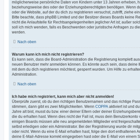
möglicherweise persönliche Daten von Kindern unter 13 Jahren erheben, h
beziehungsweise des oder der Erziehungsberechtigten benötigen. Wenn du di
oder die Website, auf der du dich zu registrieren versuchst, zutrifft, ziehe e
Bitte beachte, dass phpBB Limited und der Besitzer dieses Boards keine 
nicht die Anlaufstelle für Rechtsangelegenheiten jeglicher Art ist; außer so
soll ich mich wenden, falls es Beschwerden oder juristische Anfragen zu d
werden.
Nach oben
Warum kann ich mich nicht registrieren?
Es kann sein, dass die Board-Administration die Registrierung komplett ausg
neuen Benutzer mehr anmelden können. Es könnte auch sein, dass deine 
mit dem du dich registrieren möchtest, gesperrt wurden. Um Hilfe zu erhalt
Administration.
Nach oben
Ich habe mich registriert, kann mich aber nicht anmelden!
Überprüfe zuerst, ob du den richtigen Benutzernamen und das richtige Pa
stimmen, dann gibt es zwei Möglichkeiten. Wenn
COPPA
aktiviert ist und 
Jahre alt bist, musst du bzw. einer deiner Eltern oder deiner Erziehungsbe
die du erhalten hast. Wenn dies nicht der Fall ist, muss dein Benutzerkonto v
einigen Boards müssen alle neu angemeldeten Mitglieder erst freigeschalt
selbst erledigen oder ein Administrator. Bei der Registrierung wurde dir mitget
oder nicht. Wenn du eine E-Mail erhalten hast, folge den dort enthaltenen
deine E-Mail-Adresse korrekt eingegeben hast oder die E-Mail von einem S