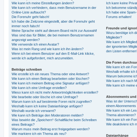
Wie kann ich meine Einstellungen ändern?
Ich kann keine Priva
Wie kann ich verhindern, dass mein Benutzername in der
Ich bekomme ständig
Online-Liste auftaucht?
Ich habe eine Spam-E
Die Forenuhr geht falsch!
Forums erhalten!
Ich habe die Zeitzone eingestellt, aber die Forenuhr geht
immer noch falsch!
Freunde und ignori
Meine Sprache steht auf diesem Board nicht zur Auswahl!
Wozu benötige ich di
Was sind das für Bilder, die bei meinem Benutzernamen
Mitglieder?
angezeigt werden?
Wie kann ich Mitglied
Wie verwende ich einen Avatar?
der ignorierten Mitg
Was ist mein Rang und wie kann ich ihn ändern?
den Listen entfernen
Wenn ich bei einem Benutzer auf den E-Mail-Link klicke,
werde ich aufgefordert, mich anzumelden.
Die Foren durchsu
Wie kann ich ein Fo
Beiträge schreiben
Weshalb erhalte ich 
Wie erstelle ich ein neues Thema oder eine Antwort?
Warum bekomme ich b
Wie kann ich einen Beitrag bearbeiten oder löschen?
Wie kann ich nach M
Wie kann ich meinem Beitrag eine Signatur anfügen?
Wie kann ich meine 
Wie kann ich eine Umfrage erstellen?
Wieso kann ich nicht mehr Antwortmöglichkeiten erstellen?
Abonnements und 
Wie bearbeite oder lösche ich eine Umfrage?
Was ist der Untersc
Warum kann ich auf bestimmte Foren nicht zugreifen?
einem Abonnements 
Weshalb kann ich keine Dateianhänge anfügen?
Wie kann ich ein Les
Weshalb wurde ich verwarnt?
Thema abonnieren?
Wie kann ich Beiträge den Moderatoren melden?
Wie kann ich ein Fo
Was bewirkt die „Speichern“-Schaltfläche beim Schreiben
Wie deaktiviere ich
eines Beitrags?
Warum muss mein Beitrag erst freigegeben werden?
Wie markiere ich ein Thema als neu?
Dateianhänge