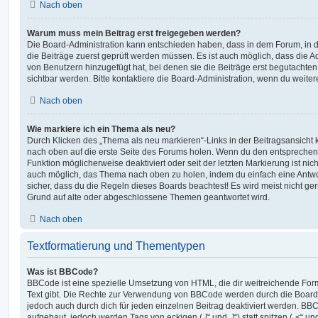
Nach oben
Warum muss mein Beitrag erst freigegeben werden?
Die Board-Administration kann entschieden haben, dass in dem Forum, in de
die Beiträge zuerst geprüft werden müssen. Es ist auch möglich, dass die A
von Benutzern hinzugefügt hat, bei denen sie die Beiträge erst begutachten
sichtbar werden. Bitte kontaktiere die Board-Administration, wenn du weiter
Nach oben
Wie markiere ich ein Thema als neu?
Durch Klicken des „Thema als neu markieren“-Links in der Beitragsansich
nach oben auf die erste Seite des Forums holen. Wenn du den entsprechende
Funktion möglicherweise deaktiviert oder seit der letzten Markierung ist nic
auch möglich, das Thema nach oben zu holen, indem du einfach eine Antwort
sicher, dass du die Regeln dieses Boards beachtest! Es wird meist nicht ge
Grund auf alte oder abgeschlossene Themen geantwortet wird.
Nach oben
Textformatierung und Thementypen
Was ist BBCode?
BBCode ist eine spezielle Umsetzung von HTML, die dir weitreichende For
Text gibt. Die Rechte zur Verwendung von BBCode werden durch die Board
jedoch auch durch dich für jeden einzelnen Beitrag deaktiviert werden. BB
aufgebaut, jedoch werden Tags von eckigen („[“ und „]“) statt spitzen („<“ 