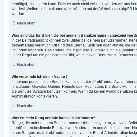
benötigst, installieren kann. Falls es noch nicht existiert, würden wir uns f
würdest. Weitere Informationen dazu können auf der Website von
phpBB Li
werden.
Nach oben
Was sind das für Bilder, die bei meinem Benutzernamen angezeigt werd
In der Beitragsansicht können zwei Bilder bei deinem Benutzernamen stehen.
deinem Rang verknüpft: Oft sind dies Sterne, Kästchen oder Punkte, die de
im Forum angeben. Das andere, meist größere, Bild wird auch als „Avatar“ b
in der Regel um ein persönliches Bild, welches von Benutzer zu Benutzer unt
Nach oben
Wie verwende ich einen Avatar?
In deinem persönlichen Bereich kannst du unter „Profil“ einen Avatar über 
hinzufügen: Gravatar, Galerie, Remote oder Hochladen. Die Board-Adminis
die Benutzer Avatare benutzen können. Wenn du keinen Avatar benutzen kan
Administration kontaktieren.
Nach oben
Was ist mein Rang und wie kann ich ihn ändern?
Ränge, die unter deinem Benutzernamen stehen, zeigen an, wie viele Beiträg
identifizieren bestimmte Benutzer wie Moderatoren und Administratoren. N
eines Ranges nicht direkt ändern, da sie von der Board-Administration festg