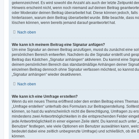
gekennzeichnet. Es wird sowohl die Anzahl als auch der letzte Zeitpunkt d
Hinweis erscheint nicht, wenn noch niemand auf deinen Beitrag geantwortet
oder Moderator deinen Beitrag überarbeitet hat. Diese können jedoch, falls s
hinterlassen, warum dein Beitrag überarbeitet wurde. Bitte beachte, dass n
löschen können, wenn bereits jemand darauf geantwortet hat.
Nach oben
Wie kann ich meinem Beitrag eine Signatur anfügen?
Um eine Signatur an deinen Beitrag anzufügen, musst du zunächst eine sol
persönlichen Bereich entwerfen. Nachdem du die Signatur erstellt und gesp
Beitrag das Kästchen „Signatur anhängen“ aktivieren. Du kannst eine Signa
deinem persönlichen Bereich das standardmäßige Anhängen deiner Signatu
einzelnen Beitrag dennoch ohne Signatur verfassen möchtest, so kannst du 
„Signatur anhängen“ wieder deaktivieren.
Nach oben
Wie kann ich eine Umfrage erstellen?
Wenn du ein neues Thema eröffnest oder den ersten Beitrag eines Themas be
„Umfrage erstellen“ unterhalb des Formulars zur Beitragserstellung. Solltes
können, so hast du wahrscheinlich nicht die Berechtigung, Umfragen zu erste
mindestens zwei Antwortmöglichkeiten in die entsprechenden Felder eingeb
jede Antwortmöglichkeit in einer eigenen Zeile steht. Du kannst auch unter
Benutzer“ festlegen, wie viele Optionen ein Benutzer auswählen kann, welche
bedeutet dabei eine zeitlich unbegrenzte Umfrage) und schließlich, ob die
können.