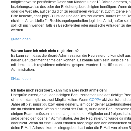
möglicherweise persönliche Daten von Kindern unter 13 Jahren erheben, h
beziehungsweise des oder der Erziehungsberechtigten benötigen. Wenn du di
oder die Website, auf der du dich zu registrieren versuchst, zutrifft, ziehe e
Bitte beachte, dass phpBB Limited und der Besitzer dieses Boards keine 
nicht die Anlaufstelle für Rechtsangelegenheiten jeglicher Art ist; außer so
soll ich mich wenden, falls es Beschwerden oder juristische Anfragen zu d
werden.
Nach oben
Warum kann ich mich nicht registrieren?
Es kann sein, dass die Board-Administration die Registrierung komplett ausg
neuen Benutzer mehr anmelden können. Es könnte auch sein, dass deine 
mit dem du dich registrieren möchtest, gesperrt wurden. Um Hilfe zu erhalt
Administration.
Nach oben
Ich habe mich registriert, kann mich aber nicht anmelden!
Überprüfe zuerst, ob du den richtigen Benutzernamen und das richtige Pa
stimmen, dann gibt es zwei Möglichkeiten. Wenn
COPPA
aktiviert ist und 
Jahre alt bist, musst du bzw. einer deiner Eltern oder deiner Erziehungsbe
die du erhalten hast. Wenn dies nicht der Fall ist, muss dein Benutzerkonto v
einigen Boards müssen alle neu angemeldeten Mitglieder erst freigeschalt
selbst erledigen oder ein Administrator. Bei der Registrierung wurde dir mitget
oder nicht. Wenn du eine E-Mail erhalten hast, folge den dort enthaltenen
deine E-Mail-Adresse korrekt eingegeben hast oder die E-Mail von einem S