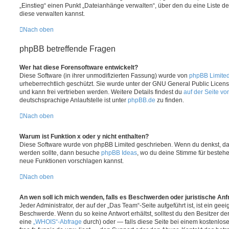
„Einstieg“ einen Punkt „Dateianhänge verwalten“, über den du eine Liste d
diese verwalten kannst.
Nach oben
phpBB betreffende Fragen
Wer hat diese Forensoftware entwickelt?
Diese Software (in ihrer unmodifizierten Fassung) wurde von
phpBB Limite
urheberrechtlich geschützt. Sie wurde unter der GNU General Public License
und kann frei vertrieben werden. Weitere Details findest du
auf der Seite v
deutschsprachige Anlaufstelle ist unter
phpBB.de
zu finden.
Nach oben
Warum ist Funktion x oder y nicht enthalten?
Diese Software wurde von phpBB Limited geschrieben. Wenn du denkst, das
werden sollte, dann besuche
phpBB Ideas
, wo du deine Stimme für beste
neue Funktionen vorschlagen kannst.
Nach oben
An wen soll ich mich wenden, falls es Beschwerden oder juristische An
Jeder Administrator, der auf der „Das Team“-Seite aufgeführt ist, ist ein geei
Beschwerde. Wenn du so keine Antwort erhältst, solltest du den Besitzer de
eine
„WHOIS“-Abfrage
durch) oder — falls diese Seite bei einem kostenlos