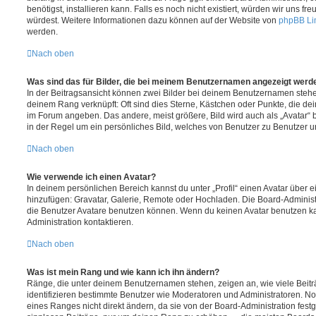
benötigst, installieren kann. Falls es noch nicht existiert, würden wir uns f
würdest. Weitere Informationen dazu können auf der Website von
phpBB Li
werden.
Nach oben
Was sind das für Bilder, die bei meinem Benutzernamen angezeigt werd
In der Beitragsansicht können zwei Bilder bei deinem Benutzernamen stehen.
deinem Rang verknüpft: Oft sind dies Sterne, Kästchen oder Punkte, die de
im Forum angeben. Das andere, meist größere, Bild wird auch als „Avatar“ b
in der Regel um ein persönliches Bild, welches von Benutzer zu Benutzer unt
Nach oben
Wie verwende ich einen Avatar?
In deinem persönlichen Bereich kannst du unter „Profil“ einen Avatar über 
hinzufügen: Gravatar, Galerie, Remote oder Hochladen. Die Board-Adminis
die Benutzer Avatare benutzen können. Wenn du keinen Avatar benutzen kan
Administration kontaktieren.
Nach oben
Was ist mein Rang und wie kann ich ihn ändern?
Ränge, die unter deinem Benutzernamen stehen, zeigen an, wie viele Beiträg
identifizieren bestimmte Benutzer wie Moderatoren und Administratoren. N
eines Ranges nicht direkt ändern, da sie von der Board-Administration festg