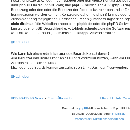
free.fr, funpic.de usw. liegt — den Support oder den Abuse-Kontakt des betr
dass phpBB Limited (phpBB.com) und phpBB Deutschland e. V. (phpBB.de
Benutzung oder den oder die Benutzer der Forensoftware haben und dafür 
herangezogen werden können. Kontaktiere daher nie phpBB Limited oder p
Zusammenhang mit jeglichen juristischen Fragen (Unterlassungserklärunge
nicht direkt
auf die Websiten phpbb.com, phpbb.de oder die phpBB-Softwar
Limited oder phpBB Deutschland e. V. E-Mails schreibst, die die
Softwarenu
wirst du, wenn überhaupt, höchstens eine knappe Antwort erhalten.
Nach oben
Wie kann ich einen Administrator des Boards kontaktieren?
Alle Benutzer des Boards können das Kontaktformular nutzen, wenn die Fun
Administration aktiviert wurde.
Mitglieder des Boards können zusätzlich den Link „Das Team“ verwenden.
Nach oben
DPolG-BPolG News
Foren-Übersicht
Kontakt
Alle Coo
Powered by
phpBB
® Forum Software © phpBB Lim
Deutsche Übersetzung durch
phpBB.de
Datenschutz
|
Nutzungsbedingungen