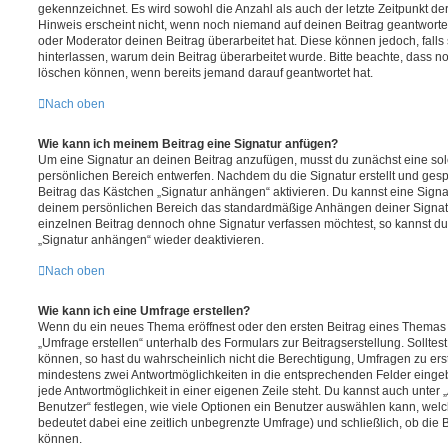
gekennzeichnet. Es wird sowohl die Anzahl als auch der letzte Zeitpunkt d
Hinweis erscheint nicht, wenn noch niemand auf deinen Beitrag geantwortet
oder Moderator deinen Beitrag überarbeitet hat. Diese können jedoch, falls s
hinterlassen, warum dein Beitrag überarbeitet wurde. Bitte beachte, dass n
löschen können, wenn bereits jemand darauf geantwortet hat.
Nach oben
Wie kann ich meinem Beitrag eine Signatur anfügen?
Um eine Signatur an deinen Beitrag anzufügen, musst du zunächst eine sol
persönlichen Bereich entwerfen. Nachdem du die Signatur erstellt und gesp
Beitrag das Kästchen „Signatur anhängen“ aktivieren. Du kannst eine Signa
deinem persönlichen Bereich das standardmäßige Anhängen deiner Signatu
einzelnen Beitrag dennoch ohne Signatur verfassen möchtest, so kannst du 
„Signatur anhängen“ wieder deaktivieren.
Nach oben
Wie kann ich eine Umfrage erstellen?
Wenn du ein neues Thema eröffnest oder den ersten Beitrag eines Themas be
„Umfrage erstellen“ unterhalb des Formulars zur Beitragserstellung. Solltes
können, so hast du wahrscheinlich nicht die Berechtigung, Umfragen zu erste
mindestens zwei Antwortmöglichkeiten in die entsprechenden Felder eingeb
jede Antwortmöglichkeit in einer eigenen Zeile steht. Du kannst auch unter
Benutzer“ festlegen, wie viele Optionen ein Benutzer auswählen kann, welche
bedeutet dabei eine zeitlich unbegrenzte Umfrage) und schließlich, ob die
können.