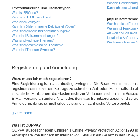
Welche Dateianhänge
Kann ich eine Übersi
Textformatierung und Thementypen
Was ist BBCode?
Kann ich HTML benutzen?
phpBB betreffende
Was sind Smileys?
Wer hat diese Foren
Kann ich Bilder in meine Beiträge einfügen?
Warum ist Funktion x
Was sind globale Bekanntmachungen?
An wen soll ich mic
Was sind Bekanntmachungen?
juristische Anfragen
Was sind wichtige Themen?
Wie kann ich einen A
Was sind geschlossene Themen?
Was sind Themen-Symbole?
Registrierung und Anmeldung
Wozu muss ich mich registrieren?
Eine Registrierung ist nicht unbedingt zwingend. Die Board-Administration
registriert sein musst, um Beiträge zu schreiben. Auf jeden Fall erhältst du als
zusätzliche Funktionen, die Gästen nicht zur Verfügung stehen: zum Beispiel
E-Mail-Versand an andere Mitglieder, Beitritt zu Benutzergruppen und so wei
Anmeldung, da sie schnell erledigt ist und dir zahlreiche Vorteile bietet.
Nach oben
Was ist COPPA?
COPPA, ausgeschrieben Children’s Online Privacy Protection Act of 1998 (
Privatsphäre von Kindern im Internet von 1998) ist ein Gesetz in den USA, w