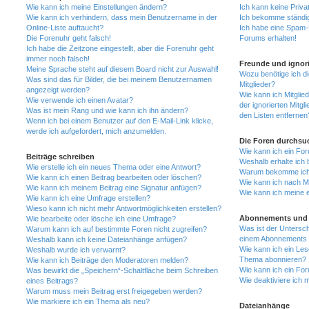
Wie kann ich meine Einstellungen ändern?
Ich kann keine Priva
Wie kann ich verhindern, dass mein Benutzername in der
Ich bekomme ständig
Online-Liste auftaucht?
Ich habe eine Spam-E
Die Forenuhr geht falsch!
Forums erhalten!
Ich habe die Zeitzone eingestellt, aber die Forenuhr geht
immer noch falsch!
Freunde und ignori
Meine Sprache steht auf diesem Board nicht zur Auswahl!
Wozu benötige ich di
Was sind das für Bilder, die bei meinem Benutzernamen
Mitglieder?
angezeigt werden?
Wie kann ich Mitglied
Wie verwende ich einen Avatar?
der ignorierten Mitg
Was ist mein Rang und wie kann ich ihn ändern?
den Listen entfernen
Wenn ich bei einem Benutzer auf den E-Mail-Link klicke,
werde ich aufgefordert, mich anzumelden.
Die Foren durchsu
Wie kann ich ein Fo
Beiträge schreiben
Weshalb erhalte ich 
Wie erstelle ich ein neues Thema oder eine Antwort?
Warum bekomme ich b
Wie kann ich einen Beitrag bearbeiten oder löschen?
Wie kann ich nach M
Wie kann ich meinem Beitrag eine Signatur anfügen?
Wie kann ich meine 
Wie kann ich eine Umfrage erstellen?
Wieso kann ich nicht mehr Antwortmöglichkeiten erstellen?
Abonnements und 
Wie bearbeite oder lösche ich eine Umfrage?
Was ist der Untersc
Warum kann ich auf bestimmte Foren nicht zugreifen?
einem Abonnements 
Weshalb kann ich keine Dateianhänge anfügen?
Wie kann ich ein Les
Weshalb wurde ich verwarnt?
Thema abonnieren?
Wie kann ich Beiträge den Moderatoren melden?
Wie kann ich ein Fo
Was bewirkt die „Speichern“-Schaltfläche beim Schreiben
Wie deaktiviere ich
eines Beitrags?
Warum muss mein Beitrag erst freigegeben werden?
Wie markiere ich ein Thema als neu?
Dateianhänge