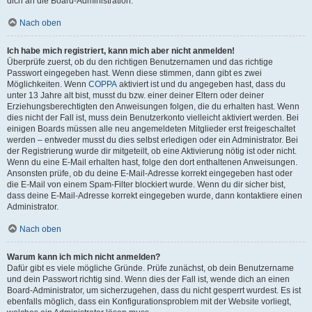
dich an die Board-Administration.
Nach oben
Ich habe mich registriert, kann mich aber nicht anmelden!
Überprüfe zuerst, ob du den richtigen Benutzernamen und das richtige
Passwort eingegeben hast. Wenn diese stimmen, dann gibt es zwei
Möglichkeiten. Wenn
COPPA
aktiviert ist und du angegeben hast, dass du
unter 13 Jahre alt bist, musst du bzw. einer deiner Eltern oder deiner
Erziehungsberechtigten den Anweisungen folgen, die du erhalten hast. Wenn
dies nicht der Fall ist, muss dein Benutzerkonto vielleicht aktiviert werden. Bei
einigen Boards müssen alle neu angemeldeten Mitglieder erst freigeschaltet
werden – entweder musst du dies selbst erledigen oder ein Administrator. Bei
der Registrierung wurde dir mitgeteilt, ob eine Aktivierung nötig ist oder nicht.
Wenn du eine E-Mail erhalten hast, folge den dort enthaltenen Anweisungen.
Ansonsten prüfe, ob du deine E-Mail-Adresse korrekt eingegeben hast oder
die E-Mail von einem Spam-Filter blockiert wurde. Wenn du dir sicher bist,
dass deine E-Mail-Adresse korrekt eingegeben wurde, dann kontaktiere einen
Administrator.
Nach oben
Warum kann ich mich nicht anmelden?
Dafür gibt es viele mögliche Gründe. Prüfe zunächst, ob dein Benutzername
und dein Passwort richtig sind. Wenn dies der Fall ist, wende dich an einen
Board-Administrator, um sicherzugehen, dass du nicht gesperrt wurdest. Es ist
ebenfalls möglich, dass ein Konfigurationsproblem mit der Website vorliegt,