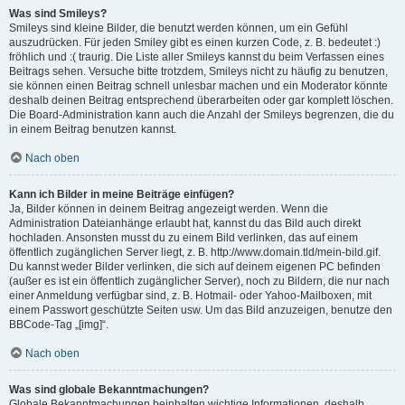
Was sind Smileys?
Smileys sind kleine Bilder, die benutzt werden können, um ein Gefühl
auszudrücken. Für jeden Smiley gibt es einen kurzen Code, z. B. bedeutet :)
fröhlich und :( traurig. Die Liste aller Smileys kannst du beim Verfassen eines
Beitrags sehen. Versuche bitte trotzdem, Smileys nicht zu häufig zu benutzen,
sie können einen Beitrag schnell unlesbar machen und ein Moderator könnte
deshalb deinen Beitrag entsprechend überarbeiten oder gar komplett löschen.
Die Board-Administration kann auch die Anzahl der Smileys begrenzen, die du
in einem Beitrag benutzen kannst.
Nach oben
Kann ich Bilder in meine Beiträge einfügen?
Ja, Bilder können in deinem Beitrag angezeigt werden. Wenn die
Administration Dateianhänge erlaubt hat, kannst du das Bild auch direkt
hochladen. Ansonsten musst du zu einem Bild verlinken, das auf einem
öffentlich zugänglichen Server liegt, z. B. http://www.domain.tld/mein-bild.gif.
Du kannst weder Bilder verlinken, die sich auf deinem eigenen PC befinden
(außer es ist ein öffentlich zugänglicher Server), noch zu Bildern, die nur nach
einer Anmeldung verfügbar sind, z. B. Hotmail- oder Yahoo-Mailboxen, mit
einem Passwort geschützte Seiten usw. Um das Bild anzuzeigen, benutze den
BBCode-Tag „[img]“.
Nach oben
Was sind globale Bekanntmachungen?
Globale Bekanntmachungen beinhalten wichtige Informationen, deshalb