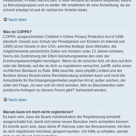
Avatarbilder, Private Nachrichten, E-Mail-Versand an andere Mitglieder, Beitritt
zu Benutzergruppen und so weiter. Wir empfehlen dir eine Anmeldung, da sie
schnell erledigt ist und dir zahlreiche Vorteile bietet.
Nach oben
Was ist COPPA?
COPPA, ausgeschrieben Children’s Online Privacy Protection Act of 1998
(deutsch: Gesetz zum Schutz der Privatsphäre von Kindern im Internet von
1998) ist ein Gesetz in den USA, welches festlegt, dass Websites, die
möglicherweise persönliche Daten von Kindern unter 13 Jahren erheben,
hierzu die Zustimmung der Eltern beziehungsweise des oder der
Erziehungsberechtigten benötigen. Wenn du dir unsicher bist, ob dies auf dich
oder die Website, auf der du dich zu registrieren versuchst, zutrifft, ziehe einen
rechtlichen Beistand zu Rate. Bitte beachte, dass phpBB Limited und der
Besitzer dieses Boards keine Rechtsberatung anbieten kann und nicht die
Anlaufstelle für Rechtsangelegenheiten jeglicher Art ist; außer solchen, die
unter der Frage „An wen soll ich mich wenden, falls es Beschwerden oder
juristische Anfragen zu diesem Forum gibt?“ behandelt werden.
Nach oben
Warum kann ich mich nicht registrieren?
Es kann sein, dass die Board-Administration die Registrierung komplett
ausgeschaltet hat, damit sich keine neuen Benutzer mehr anmelden können.
Es könnte auch sein, dass deine IP-Adresse oder der Benutzername, mit dem
du dich registrieren möchtest, gesperrt wurden. Um Hilfe zu erhalten, wende