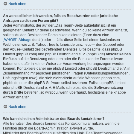
Nach oben
An wen soll ich mich wenden, falls es Beschwerden oder juristische
Anfragen zu diesem Forum gibt?
Jeder Administrator, der auf der „Das Team“-Seite aufgeführt ist, ist ein
geeigneter Kontakt für deine Beschwerde. Wenn du so keine Antwort erhältst,
solltest du den Besitzer der Domain kontaktieren (führe dazu eine
„WHOIS“-Abfrage
durch) oder — falls diese Seite bei einem kostenlosen
Webhoster wie z. B. Yahoo!, free.fr, funpic.de usw. liegt — den Support oder
den Abuse-Kontakt des betreffenden Dienstes. Bitte beachte, dass phpBB
Limited (phpBB.com) und phpBB Deutschland e. V. (phpBB.de)
absolut keinen
Einfluss
auf die Benutzung oder den oder die Benutzer der Forensoftware
haben und dafür in keiner Weise zur Verantwortung herangezogen werden
können. Kontaktiere daher nie phpBB Limited oder phpBB Deutschland e. V. in
Zusammenhang mit jeglichen juristischen Fragen (Unterlassungserklärungen,
Haftungsfragen usw.), die
sich nicht direkt
auf die Websiten phpbb.com,
phpbb.de oder die phpBB-Software selbst beziehen. Falls du phpBB Limited
oder phpBB Deutschland e. V. E-Mails schreibst, die die
Softwarenutzung
durch Dritte
betreffen, so wirst du, wenn überhaupt, höchstens eine knappe
Antwort erhalten.
Nach oben
Wie kann ich einen Administrator des Boards kontaktieren?
Alle Benutzer des Boards können das Kontaktformular nutzen, wenn die
Funktion durch die Board-Administration aktiviert wurde.
Mitglieder des Boards können zusätzlich den Link „Das Team“ verwenden.