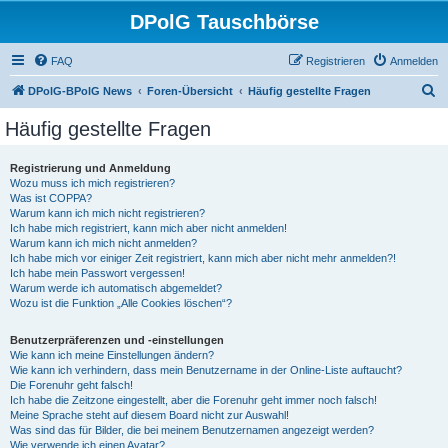
DPolG Tauschbörse
FAQ
Registrieren
Anmelden
S
DPolG-BPolG News
Foren-Übersicht
Häufig gestellte Fragen
u
Häufig gestellte Fragen
c
h
Registrierung und Anmeldung
Wozu muss ich mich registrieren?
e
Was ist COPPA?
Warum kann ich mich nicht registrieren?
Ich habe mich registriert, kann mich aber nicht anmelden!
Warum kann ich mich nicht anmelden?
Ich habe mich vor einiger Zeit registriert, kann mich aber nicht mehr anmelden?!
Ich habe mein Passwort vergessen!
Warum werde ich automatisch abgemeldet?
Wozu ist die Funktion „Alle Cookies löschen“?
Benutzerpräferenzen und -einstellungen
Wie kann ich meine Einstellungen ändern?
Wie kann ich verhindern, dass mein Benutzername in der Online-Liste auftaucht?
Die Forenuhr geht falsch!
Ich habe die Zeitzone eingestellt, aber die Forenuhr geht immer noch falsch!
Meine Sprache steht auf diesem Board nicht zur Auswahl!
Was sind das für Bilder, die bei meinem Benutzernamen angezeigt werden?
Wie verwende ich einen Avatar?