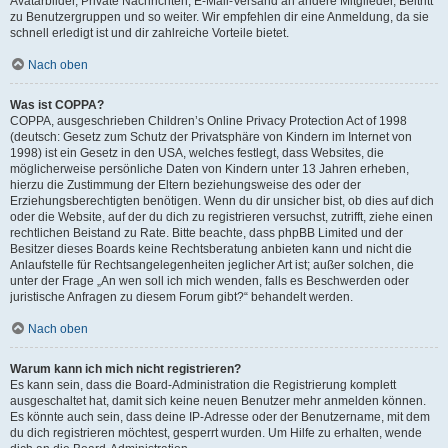
Avatarbilder, Private Nachrichten, E-Mail-Versand an andere Mitglieder, Beitritt
zu Benutzergruppen und so weiter. Wir empfehlen dir eine Anmeldung, da sie
schnell erledigt ist und dir zahlreiche Vorteile bietet.
Nach oben
Was ist COPPA?
COPPA, ausgeschrieben Children’s Online Privacy Protection Act of 1998
(deutsch: Gesetz zum Schutz der Privatsphäre von Kindern im Internet von
1998) ist ein Gesetz in den USA, welches festlegt, dass Websites, die
möglicherweise persönliche Daten von Kindern unter 13 Jahren erheben,
hierzu die Zustimmung der Eltern beziehungsweise des oder der
Erziehungsberechtigten benötigen. Wenn du dir unsicher bist, ob dies auf dich
oder die Website, auf der du dich zu registrieren versuchst, zutrifft, ziehe einen
rechtlichen Beistand zu Rate. Bitte beachte, dass phpBB Limited und der
Besitzer dieses Boards keine Rechtsberatung anbieten kann und nicht die
Anlaufstelle für Rechtsangelegenheiten jeglicher Art ist; außer solchen, die
unter der Frage „An wen soll ich mich wenden, falls es Beschwerden oder
juristische Anfragen zu diesem Forum gibt?“ behandelt werden.
Nach oben
Warum kann ich mich nicht registrieren?
Es kann sein, dass die Board-Administration die Registrierung komplett
ausgeschaltet hat, damit sich keine neuen Benutzer mehr anmelden können.
Es könnte auch sein, dass deine IP-Adresse oder der Benutzername, mit dem
du dich registrieren möchtest, gesperrt wurden. Um Hilfe zu erhalten, wende