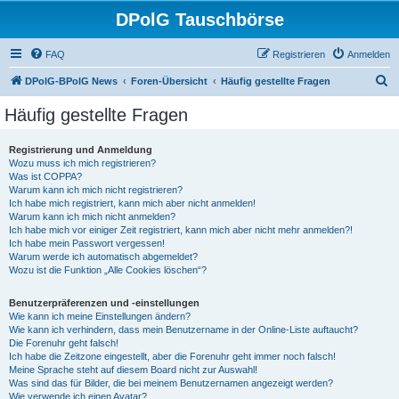
DPolG Tauschbörse
FAQ
Registrieren
Anmelden
S
DPolG-BPolG News
Foren-Übersicht
Häufig gestellte Fragen
u
Häufig gestellte Fragen
c
h
Registrierung und Anmeldung
Wozu muss ich mich registrieren?
e
Was ist COPPA?
Warum kann ich mich nicht registrieren?
Ich habe mich registriert, kann mich aber nicht anmelden!
Warum kann ich mich nicht anmelden?
Ich habe mich vor einiger Zeit registriert, kann mich aber nicht mehr anmelden?!
Ich habe mein Passwort vergessen!
Warum werde ich automatisch abgemeldet?
Wozu ist die Funktion „Alle Cookies löschen“?
Benutzerpräferenzen und -einstellungen
Wie kann ich meine Einstellungen ändern?
Wie kann ich verhindern, dass mein Benutzername in der Online-Liste auftaucht?
Die Forenuhr geht falsch!
Ich habe die Zeitzone eingestellt, aber die Forenuhr geht immer noch falsch!
Meine Sprache steht auf diesem Board nicht zur Auswahl!
Was sind das für Bilder, die bei meinem Benutzernamen angezeigt werden?
Wie verwende ich einen Avatar?