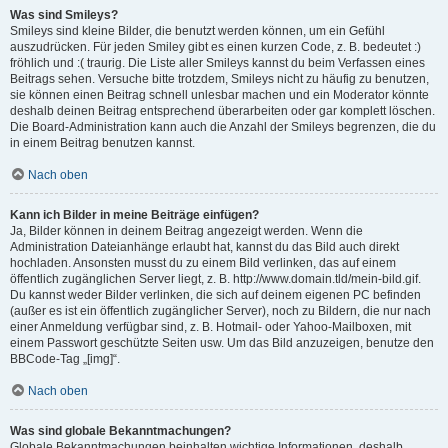
Was sind Smileys?
Smileys sind kleine Bilder, die benutzt werden können, um ein Gefühl
auszudrücken. Für jeden Smiley gibt es einen kurzen Code, z. B. bedeutet :)
fröhlich und :( traurig. Die Liste aller Smileys kannst du beim Verfassen eines
Beitrags sehen. Versuche bitte trotzdem, Smileys nicht zu häufig zu benutzen,
sie können einen Beitrag schnell unlesbar machen und ein Moderator könnte
deshalb deinen Beitrag entsprechend überarbeiten oder gar komplett löschen.
Die Board-Administration kann auch die Anzahl der Smileys begrenzen, die du
in einem Beitrag benutzen kannst.
Nach oben
Kann ich Bilder in meine Beiträge einfügen?
Ja, Bilder können in deinem Beitrag angezeigt werden. Wenn die
Administration Dateianhänge erlaubt hat, kannst du das Bild auch direkt
hochladen. Ansonsten musst du zu einem Bild verlinken, das auf einem
öffentlich zugänglichen Server liegt, z. B. http://www.domain.tld/mein-bild.gif.
Du kannst weder Bilder verlinken, die sich auf deinem eigenen PC befinden
(außer es ist ein öffentlich zugänglicher Server), noch zu Bildern, die nur nach
einer Anmeldung verfügbar sind, z. B. Hotmail- oder Yahoo-Mailboxen, mit
einem Passwort geschützte Seiten usw. Um das Bild anzuzeigen, benutze den
BBCode-Tag „[img]“.
Nach oben
Was sind globale Bekanntmachungen?
Globale Bekanntmachungen beinhalten wichtige Informationen, deshalb