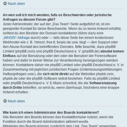
Nach oben
An wen soll ich mich wenden, falls es Beschwerden oder juristische
Anfragen zu diesem Forum gibt?
Jeder Administrator, der auf der „Das Team“-Seite aufgeführt ist, ist ein
geeigneter Kontakt für deine Beschwerde. Wenn du so keine Antwort erhältst,
solltest du den Besitzer der Domain kontaktieren (führe dazu eine
„WHOIS“-Abfrage
durch) oder — falls diese Seite bei einem kostenlosen
Webhoster wie z. B. Yahoo!, free.fr, funpic.de usw. liegt — den Support oder
den Abuse-Kontakt des betreffenden Dienstes. Bitte beachte, dass phpBB
Limited (phpBB.com) und phpBB Deutschland e. V. (phpBB.de)
absolut keinen
Einfluss
auf die Benutzung oder den oder die Benutzer der Forensoftware
haben und dafür in keiner Weise zur Verantwortung herangezogen werden
können. Kontaktiere daher nie phpBB Limited oder phpBB Deutschland e. V. in
Zusammenhang mit jeglichen juristischen Fragen (Unterlassungserklärungen,
Haftungsfragen usw.), die
sich nicht direkt
auf die Websiten phpbb.com,
phpbb.de oder die phpBB-Software selbst beziehen. Falls du phpBB Limited
oder phpBB Deutschland e. V. E-Mails schreibst, die die
Softwarenutzung
durch Dritte
betreffen, so wirst du, wenn überhaupt, höchstens eine knappe
Antwort erhalten.
Nach oben
Wie kann ich einen Administrator des Boards kontaktieren?
Alle Benutzer des Boards können das Kontaktformular nutzen, wenn die
Funktion durch die Board-Administration aktiviert wurde.
Mitglieder des Boards können zusätzlich den Link „Das Team“ verwenden.