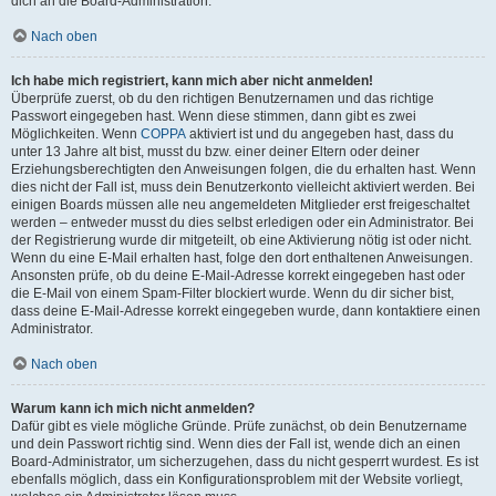
dich an die Board-Administration.
Nach oben
Ich habe mich registriert, kann mich aber nicht anmelden!
Überprüfe zuerst, ob du den richtigen Benutzernamen und das richtige
Passwort eingegeben hast. Wenn diese stimmen, dann gibt es zwei
Möglichkeiten. Wenn
COPPA
aktiviert ist und du angegeben hast, dass du
unter 13 Jahre alt bist, musst du bzw. einer deiner Eltern oder deiner
Erziehungsberechtigten den Anweisungen folgen, die du erhalten hast. Wenn
dies nicht der Fall ist, muss dein Benutzerkonto vielleicht aktiviert werden. Bei
einigen Boards müssen alle neu angemeldeten Mitglieder erst freigeschaltet
werden – entweder musst du dies selbst erledigen oder ein Administrator. Bei
der Registrierung wurde dir mitgeteilt, ob eine Aktivierung nötig ist oder nicht.
Wenn du eine E-Mail erhalten hast, folge den dort enthaltenen Anweisungen.
Ansonsten prüfe, ob du deine E-Mail-Adresse korrekt eingegeben hast oder
die E-Mail von einem Spam-Filter blockiert wurde. Wenn du dir sicher bist,
dass deine E-Mail-Adresse korrekt eingegeben wurde, dann kontaktiere einen
Administrator.
Nach oben
Warum kann ich mich nicht anmelden?
Dafür gibt es viele mögliche Gründe. Prüfe zunächst, ob dein Benutzername
und dein Passwort richtig sind. Wenn dies der Fall ist, wende dich an einen
Board-Administrator, um sicherzugehen, dass du nicht gesperrt wurdest. Es ist
ebenfalls möglich, dass ein Konfigurationsproblem mit der Website vorliegt,