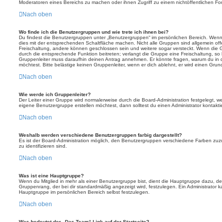
Moderatoren eines Bereichs zu machen oder ihnen Zugriff zu einem nichtöffentlichen F
Nach oben
Wo finde ich die Benutzergruppen und wie trete ich ihnen bei?
Du findest die Benutzergruppen unter „Benutzergruppen“ im persönlichen Bereich. Wenn 
dies mit der entsprechenden Schaltfläche machen. Nicht alle Gruppen sind allgemein offe
Freischaltung, andere können geschlossen sein und weitere sogar versteckt. Wenn die Gr
durch die entsprechende Funktion beitreten; verlangt die Gruppe eine Freischaltung, so 
Gruppenleiter muss daraufhin deinen Antrag annehmen. Er könnte fragen, warum du i
möchtest. Bitte belästige keinen Gruppenleiter, wenn er dich ablehnt, er wird einen Gru
Nach oben
Wie werde ich Gruppenleiter?
Der Leiter einer Gruppe wird normalerweise durch die Board-Administration festgelegt, w
eigene Benutzergruppe erstellen möchtest, dann solltest du einen Administrator kontakti
Nach oben
Weshalb werden verschiedene Benutzergruppen farbig dargestellt?
Es ist der Board-Administration möglich, den Benutzergruppen verschiedene Farben zuzut
zu identifizieren sind.
Nach oben
Was ist eine Hauptgruppe?
Wenn du Mitglied in mehr als einer Benutzergruppe bist, dient die Hauptgruppe dazu, 
Gruppenrang, der bei dir standardmäßig angezeigt wird, festzulegen. Ein Administrator 
Hauptgruppe im persönlichen Bereich selbst festzulegen.
Nach oben
Was bedeutet der „Das Team“-Link auf der Startseite?