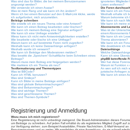
Was sind das für Bilder, die bei meinem Benutzernamen
ignorierten Mitgliede
angezeigt werden?
Listen entfernen?
Wie verwende ich einen Avatar?
Die Foren durchsuc
Was ist mein Rang und wie kann ich ihn ändern?
Wie kann ich ein For
Wenn ich bei einem Benutzer auf den E-Mail-Link klicke, werde
Weshalb erhalte ich 
ich aufgefordert, mich anzumelden.
Warum bekomme ich be
Beiträge schreiben
Wie kann ich nach Mi
Wie erstelle ich ein neues Thema oder eine Antwort?
Wie kann ich meine e
Wie kann ich einen Beitrag bearbeiten oder löschen?
Abonnements und L
Wie kann ich meinem Beitrag eine Signatur anfügen?
Was ist der Untersch
Wie kann ich eine Umfrage erstellen?
einem Abonnements f
Wieso kann ich nicht mehr Antwortmöglichkeiten erstellen?
Wie kann ich ein Les
Wie bearbeite oder lösche ich eine Umfrage?
Thema abonnieren?
Warum kann ich auf bestimmte Foren nicht zugreifen?
Wie kann ich ein For
Weshalb kann ich keine Dateianhänge anfügen?
Wie deaktiviere ich 
Weshalb wurde ich verwarnt?
Dateianhänge
Wie kann ich Beiträge den Moderatoren melden?
Welche Dateianhänge 
Was bewirkt die „Speichern“-Schaltfläche beim Schreiben eines
Kann ich eine Übersic
Beitrags?
phpBB betreffende F
Warum muss mein Beitrag erst freigegeben werden?
Wer hat diese Forenso
Wie markiere ich ein Thema als neu?
Warum ist Funktion x 
Textformatierung und Thementypen
An wen soll ich mich
Was ist BBCode?
juristische Anfragen 
Kann ich HTML benutzen?
Wie kann ich einen Ad
Was sind Smileys?
Kann ich Bilder in meine Beiträge einfügen?
Was sind globale Bekanntmachungen?
Was sind Bekanntmachungen?
Was sind wichtige Themen?
Was sind geschlossene Themen?
Was sind Themen-Symbole?
Registrierung und Anmeldung
Wozu muss ich mich registrieren?
Eine Registrierung ist nicht unbedingt zwingend. Die Board-Administration dieses Forums 
um Beiträge zu schreiben. Auf jeden Fall erhältst du als registriertes Mitglied Zugriff auf
zur Verfügung stehen: zum Beispiel Avatarbilder, Private Nachrichten, E-Mail-Versand an an
Benutzergruppen und so weiter. Wir empfehlen dir eine Anmeldung, da sie schnell erledigt i