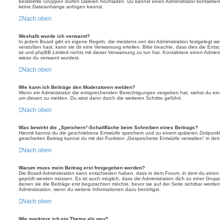
bestimmte Gruppen dürfen Dateien hochladen. Du kannst einen Administrator kontaktieren, 
keine Dateianhänge anfügen kannst.
Nach oben
Weshalb wurde ich verwarnt?
In jedem Board gibt es eigene Regeln, die meistens von der Administration festgelegt 
verstoßen hast, kann sie dir eine Verwarnung erteilen. Bitte beachte, dass dies die Ent
ist und phpBB Limited nichts mit dieser Verwarnung zu tun hat. Kontaktiere einen Administr
wieso du verwarnt wurdest.
Nach oben
Wie kann ich Beiträge den Moderatoren melden?
Wenn ein Administrator die entsprechenden Berechtigungen vergeben hat, siehst du eine
um diesen zu melden. Du wirst dann durch die weiteren Schritte geführt.
Nach oben
Was bewirkt die „Speichern“-Schaltfläche beim Schreiben eines Beitrags?
Hiermit kannst du die geschriebene Entwürfe speichern und zu einem späteren Zeitpunk
gesicherten Beitrag kannst du mit der Funktion „Gespeicherte Entwürfe verwalten“ in de
Nach oben
Warum muss mein Beitrag erst freigegeben werden?
Die Board-Administration kann entschieden haben, dass in dem Forum, in dem du einen Bei
geprüft werden müssen. Es ist auch möglich, dass die Administration dich zu einer Grup
denen sie die Beiträge erst begutachten möchte, bevor sie auf der Seite sichtbar werden.
Administration, wenn du weitere Informationen dazu benötigst.
Nach oben
Wie markiere ich ein Thema als neu?