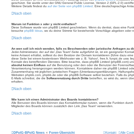
geschützt. Sie wurde unter der GNU General Public License, Version 2 (GPL-2.0) veröffen
Weitere Details findest du
auf der Seite von phpBB Limited
. Eine deutschsprachige Anlauf
Nach oben
Warum ist Funktion x oder y nicht enthalten?
Diese Software wurde von phpBB Limited geschrieben. Wenn du denkst, dass eine Funkt
besuche
phpBB Ideas
, wo du deine Stimme für bestehende Vorschläge abgeben oder n
Nach oben
An wen soll ich mich wenden, falls es Beschwerden oder juristische Anfragen zu d
Jeder Administrator, der auf der „Das Team“-Seite aufgeführt ist, ist ein geeigneter Kon
keine Antwort erhältst, solltest du den Besitzer der Domain kontaktieren (führe dazu ein
diese Seite bei einem kostenlosen Webhoster wie z. B. Yahoo!, free.fr, funpic.de usw. l
Kontakt des betreffenden Dienstes. Bitte beachte, dass phpBB Limited (phpBB.com) u
absolut keinen Einfluss
auf die Benutzung oder den oder die Benutzer der Forensoftwa
Verantwortung herangezogen werden können. Kontaktiere daher nie phpBB Limited oder
Zusammenhang mit jeglichen juristischen Fragen (Unterlassungserklärungen, Haftungsfr
Websiten phpbb.com, phpbb.de oder die phpBB-Software selbst beziehen. Falls du php
E-Mails schreibst, die die
Softwarenutzung durch Dritte
betreffen, so wirst du, wenn üb
erhalten.
Nach oben
Wie kann ich einen Administrator des Boards kontaktieren?
Alle Benutzer des Boards können das Kontaktformular nutzen, wenn die Funktion durch di
Mitglieder des Boards können zusätzlich den Link „Das Team“ verwenden.
Nach oben
DPolG-BPolG News
Foren-Übersicht
Kontakt
Alle Coo