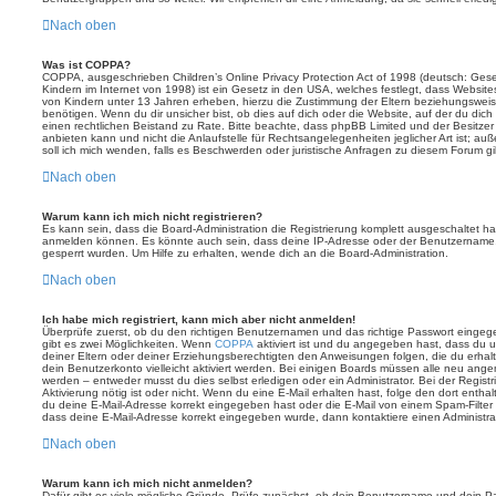
Nach oben
Was ist COPPA?
COPPA, ausgeschrieben Children’s Online Privacy Protection Act of 1998 (deutsch: Ges
Kindern im Internet von 1998) ist ein Gesetz in den USA, welches festlegt, dass Website
von Kindern unter 13 Jahren erheben, hierzu die Zustimmung der Eltern beziehungswei
benötigen. Wenn du dir unsicher bist, ob dies auf dich oder die Website, auf der du dich zu
einen rechtlichen Beistand zu Rate. Bitte beachte, dass phpBB Limited und der Besitze
anbieten kann und nicht die Anlaufstelle für Rechtsangelegenheiten jeglicher Art ist; au
soll ich mich wenden, falls es Beschwerden oder juristische Anfragen zu diesem Forum g
Nach oben
Warum kann ich mich nicht registrieren?
Es kann sein, dass die Board-Administration die Registrierung komplett ausgeschaltet h
anmelden können. Es könnte auch sein, dass deine IP-Adresse oder der Benutzername, m
gesperrt wurden. Um Hilfe zu erhalten, wende dich an die Board-Administration.
Nach oben
Ich habe mich registriert, kann mich aber nicht anmelden!
Überprüfe zuerst, ob du den richtigen Benutzernamen und das richtige Passwort einge
gibt es zwei Möglichkeiten. Wenn
COPPA
aktiviert ist und du angegeben hast, dass du un
deiner Eltern oder deiner Erziehungsberechtigten den Anweisungen folgen, die du erhalte
dein Benutzerkonto vielleicht aktiviert werden. Bei einigen Boards müssen alle neu angem
werden – entweder musst du dies selbst erledigen oder ein Administrator. Bei der Registri
Aktivierung nötig ist oder nicht. Wenn du eine E-Mail erhalten hast, folge den dort ent
du deine E-Mail-Adresse korrekt eingegeben hast oder die E-Mail von einem Spam-Filter b
dass deine E-Mail-Adresse korrekt eingegeben wurde, dann kontaktiere einen Administrat
Nach oben
Warum kann ich mich nicht anmelden?
Dafür gibt es viele mögliche Gründe. Prüfe zunächst, ob dein Benutzername und dein Pass