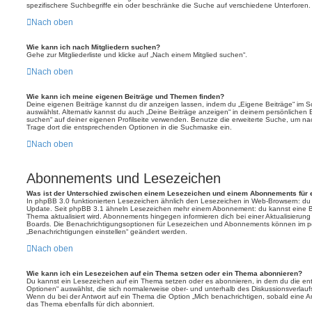
spezifischere Suchbegriffe ein oder beschränke die Suche auf verschiedene Unterforen.
Nach oben
Wie kann ich nach Mitgliedern suchen?
Gehe zur Mitgliederliste und klicke auf „Nach einem Mitglied suchen“.
Nach oben
Wie kann ich meine eigenen Beiträge und Themen finden?
Deine eigenen Beiträge kannst du dir anzeigen lassen, indem du „Eigene Beiträge“ im Sc
auswählst. Alternativ kannst du auch „Deine Beiträge anzeigen“ in deinem persönlichen 
suchen“ auf deiner eigenen Profilseite verwenden. Benutze die erweiterte Suche, um na
Trage dort die entsprechenden Optionen in die Suchmaske ein.
Nach oben
Abonnements und Lesezeichen
Was ist der Unterschied zwischen einem Lesezeichen und einem Abonnements für
In phpBB 3.0 funktionierten Lesezeichen ähnlich den Lesezeichen in Web-Browsern: du
Update. Seit phpBB 3.1 ähneln Lesezeichen mehr einem Abonnement: du kannst eine Be
Thema aktualisiert wird. Abonnements hingegen informieren dich bei einer Aktualisieru
Boards. Die Benachrichtigungsoptionen für Lesezeichen und Abonnements können im pe
„Benachrichtigungen einstellen“ geändert werden.
Nach oben
Wie kann ich ein Lesezeichen auf ein Thema setzen oder ein Thema abonnieren?
Du kannst ein Lesezeichen auf ein Thema setzen oder es abonnieren, in dem du die e
Optionen“ auswählst, die sich normalerweise ober- und unterhalb des Diskussionsverlau
Wenn du bei der Antwort auf ein Thema die Option „Mich benachrichtigen, sobald eine Ant
das Thema ebenfalls für dich abonniert.