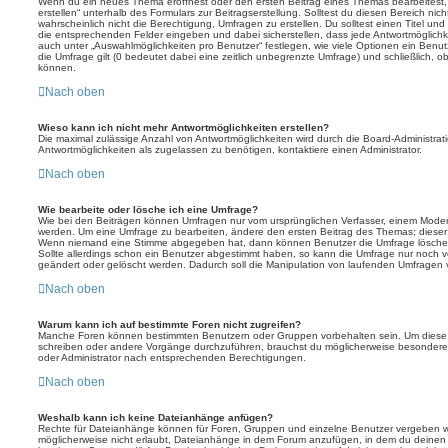
Wenn du ein neues Thema eröffnest oder den ersten Beitrag eines Themas bearbeitest, 
erstellen“ unterhalb des Formulars zur Beitragserstellung. Solltest du diesen Bereich ni
wahrscheinlich nicht die Berechtigung, Umfragen zu erstellen. Du solltest einen Titel un
die entsprechenden Felder eingeben und dabei sicherstellen, dass jede Antwortmöglichkei
auch unter „Auswahlmöglichkeiten pro Benutzer“ festlegen, wie viele Optionen ein Benutz
die Umfrage gilt (0 bedeutet dabei eine zeitlich unbegrenzte Umfrage) und schließlich, 
können.
Nach oben
Wieso kann ich nicht mehr Antwortmöglichkeiten erstellen?
Die maximal zulässige Anzahl von Antwortmöglichkeiten wird durch die Board-Administrat
Antwortmöglichkeiten als zugelassen zu benötigen, kontaktiere einen Administrator.
Nach oben
Wie bearbeite oder lösche ich eine Umfrage?
Wie bei den Beiträgen können Umfragen nur vom ursprünglichen Verfasser, einem Modera
werden. Um eine Umfrage zu bearbeiten, ändere den ersten Beitrag des Themas; dieser i
Wenn niemand eine Stimme abgegeben hat, dann können Benutzer die Umfrage löschen
Sollte allerdings schon ein Benutzer abgestimmt haben, so kann die Umfrage nur noch 
geändert oder gelöscht werden. Dadurch soll die Manipulation von laufenden Umfragen 
Nach oben
Warum kann ich auf bestimmte Foren nicht zugreifen?
Manche Foren können bestimmten Benutzern oder Gruppen vorbehalten sein. Um diese e
schreiben oder andere Vorgänge durchzuführen, brauchst du möglicherweise besondere
oder Administrator nach entsprechenden Berechtigungen.
Nach oben
Weshalb kann ich keine Dateianhänge anfügen?
Rechte für Dateianhänge können für Foren, Gruppen und einzelne Benutzer vergeben we
möglicherweise nicht erlaubt, Dateianhänge in dem Forum anzufügen, in dem du deinen 