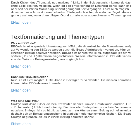
Durch Klicken des „Thema als neu markieren“-Links in der Beitragsansicht kannst du d
erste Seite des Forums holen. Wenn du den entsprechenden Link nicht siehst, dann ist d
oder seit der letzten Markierung ist nicht genügend Zeit vergangen. Es ist auch möglic
du einfach eine Antwort darauf schreibst. Stelle jedoch sicher, dass du die Regeln diese
gerne gesehen, wenn ohne triftigen Grund auf alte oder abgeschlossene Themen geantw
Nach oben
Textformatierung und Thementypen
Was ist BBCode?
BBCode ist eine spezielle Umsetzung von HTML, die dir weitreichende Formatierungsmögli
zur Verwendung von BBCode werden durch die Board-Administration vergeben, können j
einzelnen Beitrag deaktiviert werden. BBCode ist ähnlich wie HTML aufgebaut, jedoch wer
spitzen („<“ und „>“) Klammern eingeschlossen. Weitere Informationen zu BBCode findest d
von der Seite zur Beitragserstellung aus zugänglich ist.
Nach oben
Kann ich HTML benutzen?
Nein, es ist nicht möglich, HTML-Code in Beiträgen zu verwenden. Die meisten Formatier
können über BBCode erreicht werden.
Nach oben
Was sind Smileys?
Smileys sind kleine Bilder, die benutzt werden können, um ein Gefühl auszudrücken. Für
z. B. bedeutet :) fröhlich und :( traurig. Die Liste aller Smileys kannst du beim Verfassen
trotzdem, Smileys nicht zu häufig zu benutzen, sie können einen Beitrag schnell unles
deshalb deinen Beitrag entsprechend überarbeiten oder gar komplett löschen. Die Board
Smileys begrenzen, die du in einem Beitrag benutzen kannst.
Nach oben