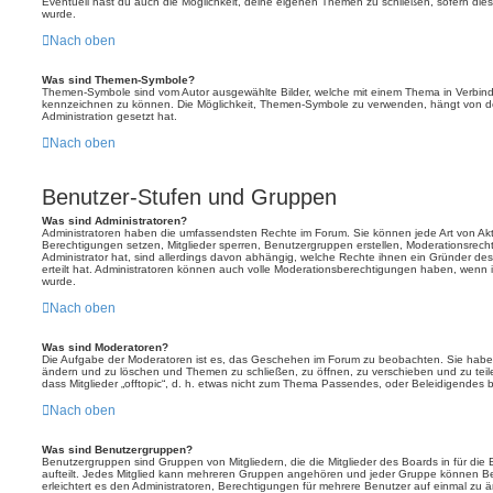
Eventuell hast du auch die Möglichkeit, deine eigenen Themen zu schließen, sofern dies
wurde.
Nach oben
Was sind Themen-Symbole?
Themen-Symbole sind vom Autor ausgewählte Bilder, welche mit einem Thema in Verbin
kennzeichnen zu können. Die Möglichkeit, Themen-Symbole zu verwenden, hängt von de
Administration gesetzt hat.
Nach oben
Benutzer-Stufen und Gruppen
Was sind Administratoren?
Administratoren haben die umfassendsten Rechte im Forum. Sie können jede Art von Akt
Berechtigungen setzen, Mitglieder sperren, Benutzergruppen erstellen, Moderationsrech
Administrator hat, sind allerdings davon abhängig, welche Rechte ihnen ein Gründer des
erteilt hat. Administratoren können auch volle Moderationsberechtigungen haben, wenn 
wurde.
Nach oben
Was sind Moderatoren?
Die Aufgabe der Moderatoren ist es, das Geschehen im Forum zu beobachten. Sie haben
ändern und zu löschen und Themen zu schließen, zu öffnen, zu verschieben und zu teil
dass Mitglieder „offtopic“, d. h. etwas nicht zum Thema Passendes, oder Beleidigendes 
Nach oben
Was sind Benutzergruppen?
Benutzergruppen sind Gruppen von Mitgliedern, die die Mitglieder des Boards in für die 
aufteilt. Jedes Mitglied kann mehreren Gruppen angehören und jeder Gruppe können Be
erleichtert es den Administratoren, Berechtigungen für mehrere Benutzer auf einmal zu 