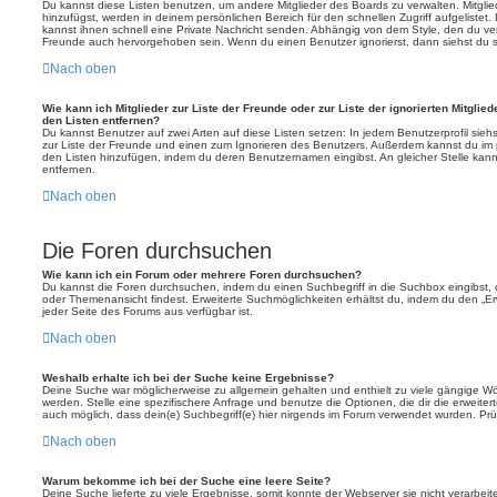
Du kannst diese Listen benutzen, um andere Mitglieder des Boards zu verwalten. Mitglied
hinzufügst, werden in deinem persönlichen Bereich für den schnellen Zugriff aufgelistet.
kannst ihnen schnell eine Private Nachricht senden. Abhängig von dem Style, den du v
Freunde auch hervorgehoben sein. Wenn du einen Benutzer ignorierst, dann siehst du s
Nach oben
Wie kann ich Mitglieder zur Liste der Freunde oder zur Liste der ignorierten Mitglie
den Listen entfernen?
Du kannst Benutzer auf zwei Arten auf diese Listen setzen: In jedem Benutzerprofil sieh
zur Liste der Freunde und einen zum Ignorieren des Benutzers. Außerdem kannst du im p
den Listen hinzufügen, indem du deren Benutzernamen eingibst. An gleicher Stelle kann
entfernen.
Nach oben
Die Foren durchsuchen
Wie kann ich ein Forum oder mehrere Foren durchsuchen?
Du kannst die Foren durchsuchen, indem du einen Suchbegriff in die Suchbox eingibst, d
oder Themenansicht findest. Erweiterte Suchmöglichkeiten erhältst du, indem du den „Erw
jeder Seite des Forums aus verfügbar ist.
Nach oben
Weshalb erhalte ich bei der Suche keine Ergebnisse?
Deine Suche war möglicherweise zu allgemein gehalten und enthielt zu viele gängige Wör
werden. Stelle eine spezifischere Anfrage und benutze die Optionen, die dir die erweiter
auch möglich, dass dein(e) Suchbegriff(e) hier nirgends im Forum verwendet wurden. Prüf
Nach oben
Warum bekomme ich bei der Suche eine leere Seite?
Deine Suche lieferte zu viele Ergebnisse, somit konnte der Webserver sie nicht verarbei