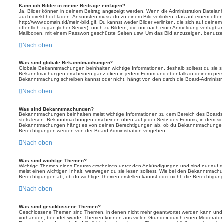
Kann ich Bilder in meine Beiträge einfügen?
Ja, Bilder können in deinem Beitrag angezeigt werden. Wenn die Administration Dateian
auch direkt hochladen. Ansonsten musst du zu einem Bild verlinken, das auf einem öffentl
http://www.domain.tld/mein-bild.gif. Du kannst weder Bilder verlinken, die sich auf deine
öffentlich zugänglicher Server), noch zu Bildern, die nur nach einer Anmeldung verfügbar
Mailboxen, mit einem Passwort geschützte Seiten usw. Um das Bild anzuzeigen, benutz
Nach oben
Was sind globale Bekanntmachungen?
Globale Bekanntmachungen beinhalten wichtige Informationen, deshalb solltest du sie s
Bekanntmachungen erscheinen ganz oben in jedem Forum und ebenfalls in deinem persö
Bekanntmachung schreiben kannst oder nicht, hängt von den durch die Board-Administ
Nach oben
Was sind Bekanntmachungen?
Bekanntmachungen beinhalten meist wichtige Informationen zu dem Bereich des Boards, i
stets lesen. Bekanntmachungen erscheinen oben auf jeder Seite des Forums, in dem sie 
Bekanntmachungen hängt es von deinen Berechtigungen ab, ob du Bekanntmachungen er
Berechtigungen werden von der Board-Administration vergeben.
Nach oben
Was sind wichtige Themen?
Wichtige Themen eines Forums erscheinen unter den Ankündigungen und sind nur auf d
meist einen wichtigen Inhalt, weswegen du sie lesen solltest. Wie bei den Bekanntmac
Berechtigungen ab, ob du wichtige Themen erstellen kannst oder nicht; die Berechtigunge
Nach oben
Was sind geschlossene Themen?
Geschlossene Themen sind Themen, in denen nicht mehr geantwortet werden kann und b
vorhanden, beendet wurde. Themen können aus vielen Gründen durch einen Moderator o