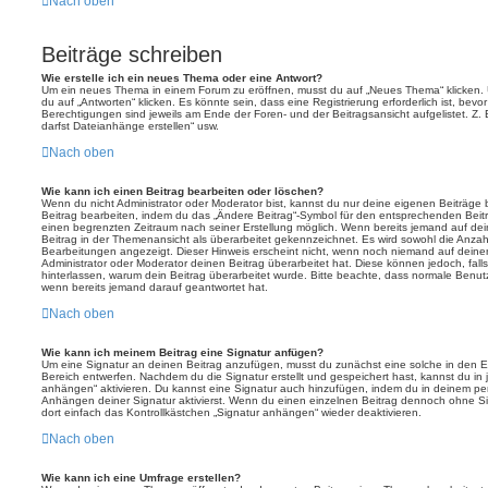
Nach oben
Beiträge schreiben
Wie erstelle ich ein neues Thema oder eine Antwort?
Um ein neues Thema in einem Forum zu eröffnen, musst du auf „Neues Thema“ klicken. 
du auf „Antworten“ klicken. Es könnte sein, dass eine Registrierung erforderlich ist, bev
Berechtigungen sind jeweils am Ende der Foren- und der Beitragsansicht aufgelistet. Z. 
darfst Dateianhänge erstellen“ usw.
Nach oben
Wie kann ich einen Beitrag bearbeiten oder löschen?
Wenn du nicht Administrator oder Moderator bist, kannst du nur deine eigenen Beiträge
Beitrag bearbeiten, indem du das „Ändere Beitrag“-Symbol für den entsprechenden Beitrag 
einen begrenzten Zeitraum nach seiner Erstellung möglich. Wenn bereits jemand auf dein
Beitrag in der Themenansicht als überarbeitet gekennzeichnet. Es wird sowohl die Anzahl
Bearbeitungen angezeigt. Dieser Hinweis erscheint nicht, wenn noch niemand auf deine
Administrator oder Moderator deinen Beitrag überarbeitet hat. Diese können jedoch, falls 
hinterlassen, warum dein Beitrag überarbeitet wurde. Bitte beachte, dass normale Benut
wenn bereits jemand darauf geantwortet hat.
Nach oben
Wie kann ich meinem Beitrag eine Signatur anfügen?
Um eine Signatur an deinen Beitrag anzufügen, musst du zunächst eine solche in den E
Bereich entwerfen. Nachdem du die Signatur erstellt und gespeichert hast, kannst du in
anhängen“ aktivieren. Du kannst eine Signatur auch hinzufügen, indem du in deinem p
Anhängen deiner Signatur aktivierst. Wenn du einen einzelnen Beitrag dennoch ohne Si
dort einfach das Kontrollkästchen „Signatur anhängen“ wieder deaktivieren.
Nach oben
Wie kann ich eine Umfrage erstellen?