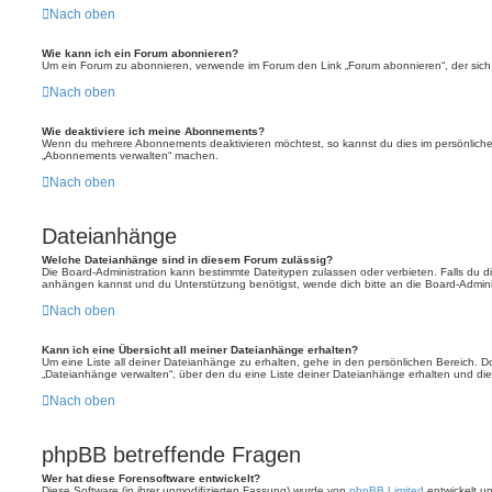
Nach oben
Wie kann ich ein Forum abonnieren?
Um ein Forum zu abonnieren, verwende im Forum den Link „Forum abonnieren“, der sich 
Nach oben
Wie deaktiviere ich meine Abonnements?
Wenn du mehrere Abonnements deaktivieren möchtest, so kannst du dies im persönlichen
„Abonnements verwalten“ machen.
Nach oben
Dateianhänge
Welche Dateianhänge sind in diesem Forum zulässig?
Die Board-Administration kann bestimmte Dateitypen zulassen oder verbieten. Falls du dir
anhängen kannst und du Unterstützung benötigst, wende dich bitte an die Board-Adminis
Nach oben
Kann ich eine Übersicht all meiner Dateianhänge erhalten?
Um eine Liste all deiner Dateianhänge zu erhalten, gehe in den persönlichen Bereich. Dor
„Dateianhänge verwalten“, über den du eine Liste deiner Dateianhänge erhalten und die
Nach oben
phpBB betreffende Fragen
Wer hat diese Forensoftware entwickelt?
Diese Software (in ihrer unmodifizierten Fassung) wurde von
phpBB Limited
entwickelt und