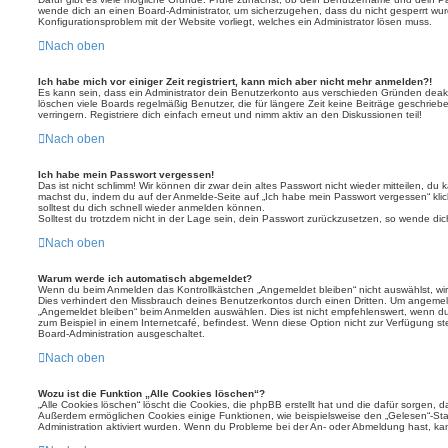
wende dich an einen Board-Administrator, um sicherzugehen, dass du nicht gesperrt wurde
Konfigurationsproblem mit der Website vorliegt, welches ein Administrator lösen muss.
Nach oben
Ich habe mich vor einiger Zeit registriert, kann mich aber nicht mehr anmelden?!
Es kann sein, dass ein Administrator dein Benutzerkonto aus verschieden Gründen deakt
löschen viele Boards regelmäßig Benutzer, die für längere Zeit keine Beiträge geschri
verringern. Registriere dich einfach erneut und nimm aktiv an den Diskussionen teil!
Nach oben
Ich habe mein Passwort vergessen!
Das ist nicht schlimm! Wir können dir zwar dein altes Passwort nicht wieder mitteilen, du
machst du, indem du auf der Anmelde-Seite auf „Ich habe mein Passwort vergessen“ kli
solltest du dich schnell wieder anmelden können.
Solltest du trotzdem nicht in der Lage sein, dein Passwort zurückzusetzen, so wende dic
Nach oben
Warum werde ich automatisch abgemeldet?
Wenn du beim Anmelden das Kontrollkästchen „Angemeldet bleiben“ nicht auswählst, wirs
Dies verhindert den Missbrauch deines Benutzerkontos durch einen Dritten. Um angemel
„Angemeldet bleiben“ beim Anmelden auswählen. Dies ist nicht empfehlenswert, wenn du
zum Beispiel in einem Internetcafé, befindest. Wenn diese Option nicht zur Verfügung st
Board-Administration ausgeschaltet.
Nach oben
Wozu ist die Funktion „Alle Cookies löschen“?
„Alle Cookies löschen“ löscht die Cookies, die phpBB erstellt hat und die dafür sorgen, 
Außerdem ermöglichen Cookies einige Funktionen, wie beispielsweise den „Gelesen“-Stat
Administration aktiviert wurden. Wenn du Probleme bei der An- oder Abmeldung hast, ka