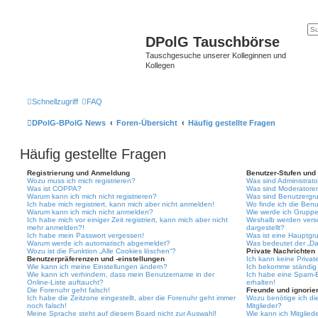
DPolG Tauschbörse
Tauschgesuche unserer Kolleginnen und
Kollegen
Schnellzugriff
FAQ
DPolG-BPolG News
Foren-Übersicht
Häufig gestellte Fragen
Häufig gestellte Fragen
Registrierung und Anmeldung
Benutzer-Stufen und
Wozu muss ich mich registrieren?
Was sind Administrat
Was ist COPPA?
Was sind Moderatore
Warum kann ich mich nicht registrieren?
Was sind Benutzergr
Ich habe mich registriert, kann mich aber nicht anmelden!
Wo finde ich die Benu
Warum kann ich mich nicht anmelden?
Wie werde ich Gruppe
Ich habe mich vor einiger Zeit registriert, kann mich aber nicht
Weshalb werden vers
mehr anmelden?!
dargestellt?
Ich habe mein Passwort vergessen!
Was ist eine Hauptgr
Warum werde ich automatisch abgemeldet?
Was bedeutet der „Das
Wozu ist die Funktion „Alle Cookies löschen“?
Private Nachrichten
Benutzerpräferenzen und -einstellungen
Ich kann keine Privat
Wie kann ich meine Einstellungen ändern?
Ich bekomme ständig 
Wie kann ich verhindern, dass mein Benutzername in der
Ich habe eine Spam-E
Online-Liste auftaucht?
erhalten!
Die Forenuhr geht falsch!
Freunde und ignorier
Ich habe die Zeitzone eingestellt, aber die Forenuhr geht immer
Wozu benötige ich die
noch falsch!
Mitglieder?
Meine Sprache steht auf diesem Board nicht zur Auswahl!
Wie kann ich Mitgliede