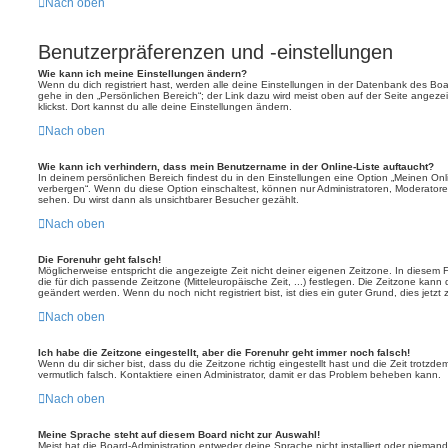
Nach oben
Benutzerpräferenzen und -einstellungen
Wie kann ich meine Einstellungen ändern?
Wenn du dich registriert hast, werden alle deine Einstellungen in der Datenbank des Bo
gehe in den „Persönlichen Bereich“; der Link dazu wird meist oben auf der Seite ange
klickst. Dort kannst du alle deine Einstellungen ändern.
Nach oben
Wie kann ich verhindern, dass mein Benutzername in der Online-Liste auftaucht?
In deinem persönlichen Bereich findest du in den Einstellungen eine Option „Meinen On
verbergen“. Wenn du diese Option einschaltest, können nur Administratoren, Moderatore
sehen. Du wirst dann als unsichtbarer Besucher gezählt.
Nach oben
Die Forenuhr geht falsch!
Möglicherweise entspricht die angezeigte Zeit nicht deiner eigenen Zeitzone. In diesem Fa
die für dich passende Zeitzone (Mitteleuropäische Zeit, ...) festlegen. Die Zeitzone kann
geändert werden. Wenn du noch nicht registriert bist, ist dies ein guter Grund, dies jetzt 
Nach oben
Ich habe die Zeitzone eingestellt, aber die Forenuhr geht immer noch falsch!
Wenn du dir sicher bist, dass du die Zeitzone richtig eingestellt hast und die Zeit trotzde
vermutlich falsch. Kontaktiere einen Administrator, damit er das Problem beheben kann.
Nach oben
Meine Sprache steht auf diesem Board nicht zur Auswahl!
Meist hat die Board-Administration entweder deine Sprache nicht installiert oder nieman