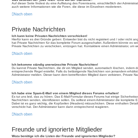
Auf dieser Seite findest du eine Auflistung des Forenteams, einschließlich der Administra
auch weitere Informationen wie die Foren, die diese im Einzelnen moderieren.
Nach oben
Private Nachrichten
Ich kann keine Privaten Nachrichten verschicken!
Hierfür kann es drei Gründe geben: Entweder bist du nicht registriert und / oder nicht a
hat Private Nachrichten für das komplette Forum ausgeschaltet. Außerdem könnte es sein
Private Nachrichten zu verschicken, entzogen hat. Kontaktiere einen Administrator, um we
Nach oben
Ich bekomme ständig unerwünschte Private Nachrichten!
Du kannst Private Nachrichten, die dir ein Mitglied sendet, automatisch löschen, indem 
entsprechende Regel erstellst. Falls du belästigende Nachrichten von jemandem erhälts
Administrator melden. Dieser kann dem betreffenden Mitglied dann verbieten, Private N
Nach oben
Ich habe eine Spam-E-Mail von einem Mitglied dieses Forums erhalten!
Es tut uns leid, das zu hören. Das E-Mail-Formular dieses Forums hat einige Sicherheits
Nachrichten senden, identifizieren sollen. Du solltest einem Administrator die komplette 
Dabei ist es ganz wichtig, die Kopfzeilen (Headers) mitzuschicken. Diese enthalten Detai
verschickt hat. Der Administrator kann dann entsprechend reagieren.
Nach oben
Freunde und ignorierte Mitglieder
Wozu benötige ich die Listen der Freunde und ignorierten Mitglieder?