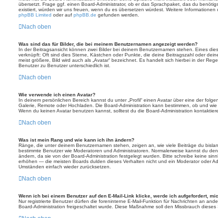
übersetzt. Frage ggf. einen Board-Administrator, ob er das Sprachpaket, das du benötigst,
existiert, würden wir uns freuen, wenn du es übersetzen würdest. Weitere Informatione
phpBB Limited
oder auf
phpBB.de
gefunden werden.
Nach oben
Was sind das für Bilder, die bei meinem Benutzernamen angezeigt werden?
In der Beitragsansicht können zwei Bilder bei deinem Benutzernamen stehen. Eines diese
verknüpft: Oft sind dies Sterne, Kästchen oder Punkte, die deine Beitragszahl oder de
meist größere, Bild wird auch als „Avatar“ bezeichnet. Es handelt sich hierbei in der Reg
Benutzer zu Benutzer unterschiedlich ist.
Nach oben
Wie verwende ich einen Avatar?
In deinem persönlichen Bereich kannst du unter „Profil“ einen Avatar über eine der folg
Galerie, Remote oder Hochladen. Die Board-Administration kann bestimmen, ob und wie
Wenn du keinen Avatar benutzen kannst, solltest du die Board-Administration kontaktier
Nach oben
Was ist mein Rang und wie kann ich ihn ändern?
Ränge, die unter deinem Benutzernamen stehen, zeigen an, wie viele Beiträge du bislang e
bestimmte Benutzer wie Moderatoren und Administratoren. Normalerweise kannst du den 
ändern, da sie von der Board-Administration festgelegt wurden. Bitte schreibe keine si
erhöhen — die meisten Boards dulden dieses Verhalten nicht und ein Moderator oder Adm
Umständen einfach wieder zurücksetzen.
Nach oben
Wenn ich bei einem Benutzer auf den E-Mail-Link klicke, werde ich aufgefordert, m
Nur registrierte Benutzer dürfen die foreninterne E-Mail-Funktion für Nachrichten an ande
Board-Administration freigeschaltet wurde. Diese Maßnahme soll den Missbrauch dieses