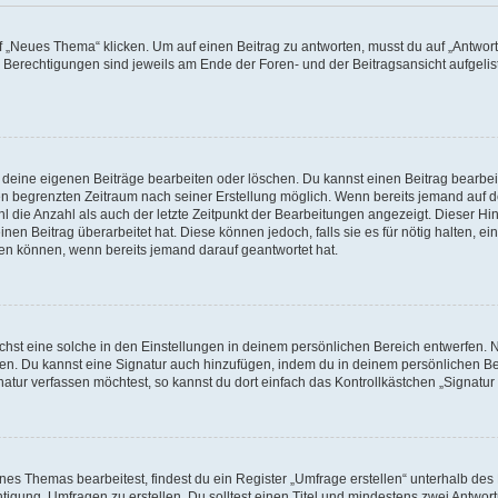
„Neues Thema“ klicken. Um auf einen Beitrag zu antworten, musst du auf „Antworte
e Berechtigungen sind jeweils am Ende der Foren- und der Beitragsansicht aufgeliste
r deine eigenen Beiträge bearbeiten oder löschen. Du kannst einen Beitrag bearbe
inen begrenzten Zeitraum nach seiner Erstellung möglich. Wenn bereits jemand auf de
 die Anzahl als auch der letzte Zeitpunkt der Bearbeitungen angezeigt. Dieser Hi
en Beitrag überarbeitet hat. Diese können jedoch, falls sie es für nötig halten, ei
hen können, wenn bereits jemand darauf geantwortet hat.
st eine solche in den Einstellungen in deinem persönlichen Bereich entwerfen. Na
eren. Du kannst eine Signatur auch hinzufügen, indem du in deinem persönlichen 
atur verfassen möchtest, so kannst du dort einfach das Kontrollkästchen „Signatu
s Themas bearbeitest, findest du ein Register „Umfrage erstellen“ unterhalb des F
htigung, Umfragen zu erstellen. Du solltest einen Titel und mindestens zwei Antwo