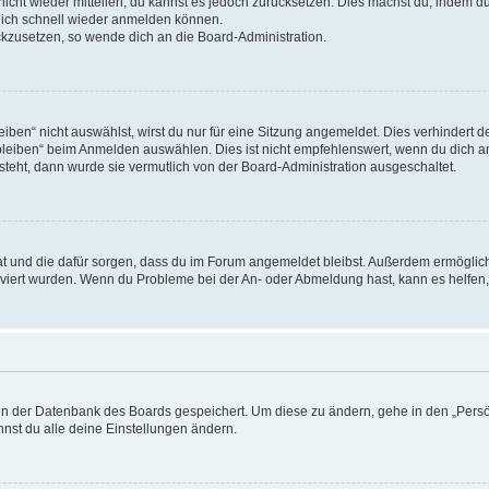
 nicht wieder mitteilen, du kannst es jedoch zurücksetzen. Dies machst du, indem 
 dich schnell wieder anmelden können.
ückzusetzen, so wende dich an die Board-Administration.
en“ nicht auswählst, wirst du nur für eine Sitzung angemeldet. Dies verhindert 
leiben“ beim Anmelden auswählen. Dies ist nicht empfehlenswert, wenn du dich an
 steht, dann wurde sie vermutlich von der Board-Administration ausgeschaltet.
 hat und die dafür sorgen, dass du im Forum angemeldet bleibst. Außerdem ermögli
tiviert wurden. Wenn du Probleme bei der An- oder Abmeldung hast, kann es helfen
n in der Datenbank des Boards gespeichert. Um diese zu ändern, gehe in den „Persö
nst du alle deine Einstellungen ändern.