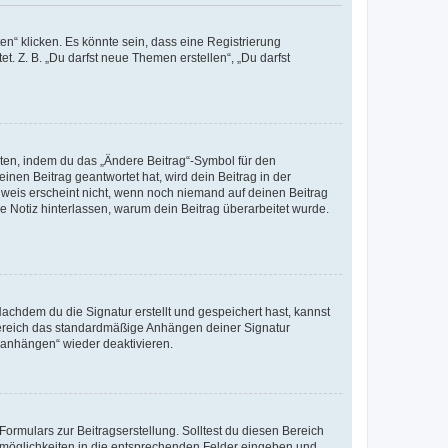
n“ klicken. Es könnte sein, dass eine Registrierung
t. Z. B. „Du darfst neue Themen erstellen“, „Du darfst
iten, indem du das „Ändere Beitrag“-Symbol für den
inen Beitrag geantwortet hat, wird dein Beitrag in der
nweis erscheint nicht, wenn noch niemand auf deinen Beitrag
ne Notiz hinterlassen, warum dein Beitrag überarbeitet wurde.
chdem du die Signatur erstellt und gespeichert hast, kannst
Bereich das standardmäßige Anhängen deiner Signatur
r anhängen“ wieder deaktivieren.
ormulars zur Beitragserstellung. Solltest du diesen Bereich
rtmöglichkeiten in die entsprechenden Felder eingeben und