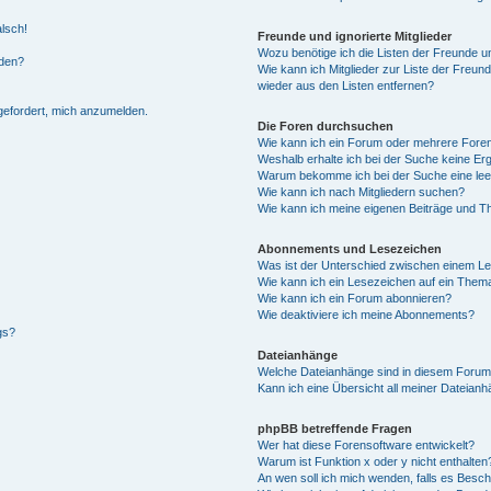
alsch!
Freunde und ignorierte Mitglieder
Wozu benötige ich die Listen der Freunde un
rden?
Wie kann ich Mitglieder zur Liste der Freund
wieder aus den Listen entfernen?
fgefordert, mich anzumelden.
Die Foren durchsuchen
Wie kann ich ein Forum oder mehrere For
Weshalb erhalte ich bei der Suche keine Er
Warum bekomme ich bei der Suche eine lee
Wie kann ich nach Mitgliedern suchen?
Wie kann ich meine eigenen Beiträge und T
Abonnements und Lesezeichen
Was ist der Unterschied zwischen einem L
Wie kann ich ein Lesezeichen auf ein Them
Wie kann ich ein Forum abonnieren?
Wie deaktiviere ich meine Abonnements?
gs?
Dateianhänge
Welche Dateianhänge sind in diesem Forum
Kann ich eine Übersicht all meiner Dateian
phpBB betreffende Fragen
Wer hat diese Forensoftware entwickelt?
Warum ist Funktion x oder y nicht enthalten
An wen soll ich mich wenden, falls es Besc