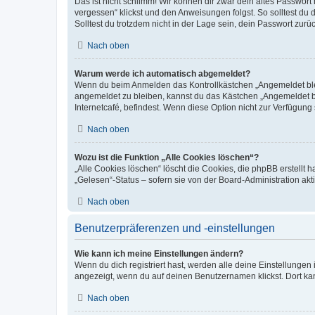
Das ist nicht schlimm! Wir können dir zwar dein altes Passwort
vergessen“ klickst und den Anweisungen folgst. So solltest du
Solltest du trotzdem nicht in der Lage sein, dein Passwort zur
Nach oben
Warum werde ich automatisch abgemeldet?
Wenn du beim Anmelden das Kontrollkästchen „Angemeldet bleib
angemeldet zu bleiben, kannst du das Kästchen „Angemeldet b
Internetcafé, befindest. Wenn diese Option nicht zur Verfügung
Nach oben
Wozu ist die Funktion „Alle Cookies löschen“?
„Alle Cookies löschen“ löscht die Cookies, die phpBB erstellt
„Gelesen“-Status – sofern sie von der Board-Administration ak
Nach oben
Benutzerpräferenzen und -einstellungen
Wie kann ich meine Einstellungen ändern?
Wenn du dich registriert hast, werden alle deine Einstellunge
angezeigt, wenn du auf deinen Benutzernamen klickst. Dort kan
Nach oben