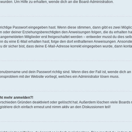
 wurden. Um Hilfe zu erhalten, wende dich an die Board-Administration.
 richtige Passwort eingegeben hast. Wenn diese stimmen, dann gibt es zwei Mögl
tern oder deiner Erziehungsberechtigten den Anweisungen folgen, die du erhalten ha
u angemeldeten Mitglieder erst freigeschaltet werden – entweder musst du dies selbs
. Wenn du eine E-Mail erhalten hast, folge den dort enthaltenen Anweisungen. Ansons
 dir sicher bist, dass deine E-Mail-Adresse korrekt eingegeben wurde, dann kontak
Benutzername und dein Passwort richtig sind. Wenn dies der Fall ist, wende dich a
ionsproblem mit der Website vorliegt, welches ein Administrator lösen muss.
icht mehr anmelden?!
erschieden Gründen deaktiviert oder gelöscht hat. Außerdem löschen viele Boards r
triere dich einfach erneut und nimm aktiv an den Diskussionen teil!