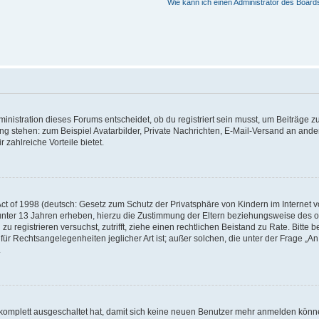
Wie kann ich einen Administrator des Board
istration dieses Forums entscheidet, ob du registriert sein musst, um Beiträge zu s
ung stehen: zum Beispiel Avatarbilder, Private Nachrichten, E-Mail-Versand an ander
 zahlreiche Vorteile bietet.
t of 1998 (deutsch: Gesetz zum Schutz der Privatsphäre von Kindern im Internet vo
unter 13 Jahren erheben, hierzu die Zustimmung der Eltern beziehungsweise des o
h zu registrieren versuchst, zutrifft, ziehe einen rechtlichen Beistand zu Rate. Bit
für Rechtsangelegenheiten jeglicher Art ist; außer solchen, die unter der Frage „
.
g komplett ausgeschaltet hat, damit sich keine neuen Benutzer mehr anmelden könn