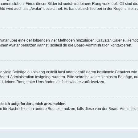
amen stehen. Eines dieser Bilder ist meist mit deinem Rang verknüpft: Oft sind di
ld wird auch als „Avatar“ bezeichnet. Es handelt sich hierbei in der Regel um ein
 Avatar über eine der folgenden vier Methoden hinzufügen: Gravatar, Galerie, Rem
en Avatar benutzen kannst, solltest du die Board-Administration kontaktieren.
viele Beiträge du bislang erstellt hast oder identifizieren bestimmte Benutzer w
 Board-Administration festgelegt wurden. Bitte schreibe keine sinnlosen Beiträge
wird deinen Rang unter Umständen einfach wieder zurücksetzen.
rde ich aufgefordert, mich anzumelden.
ion für Nachrichten an andere Benutzer nutzen, falls diese von der Board-Administ