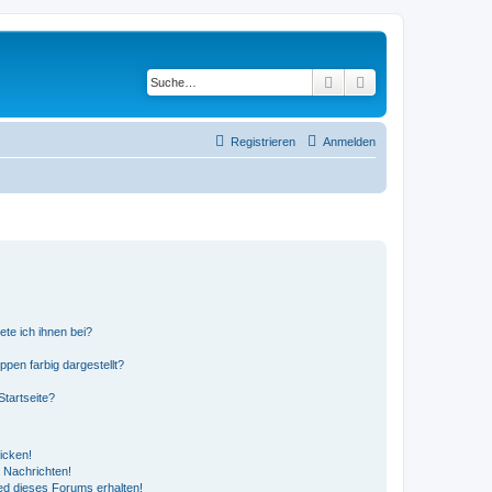
Suche
Erweiterte Suche
Registrieren
Anmelden
ete ich ihnen bei?
en farbig dargestellt?
tartseite?
icken!
 Nachrichten!
ed dieses Forums erhalten!