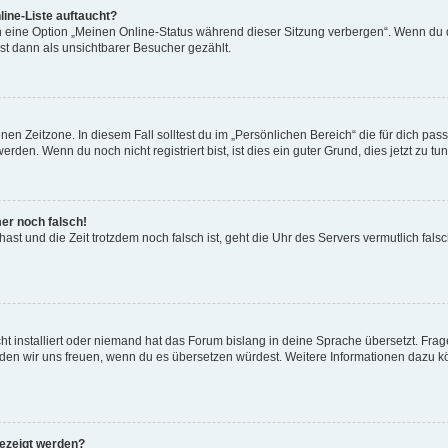
ine-Liste auftaucht?
n eine Option „Meinen Online-Status während dieser Sitzung verbergen“. Wenn du d
st dann als unsichtbarer Besucher gezählt.
en Zeitzone. In diesem Fall solltest du im „Persönlichen Bereich“ die für dich passe
den. Wenn du noch nicht registriert bist, ist dies ein guter Grund, dies jetzt zu tun
mer noch falsch!
t hast und die Zeit trotzdem noch falsch ist, geht die Uhr des Servers vermutlich fal
t installiert oder niemand hat das Forum bislang in deine Sprache übersetzt. Frag
, würden wir uns freuen, wenn du es übersetzen würdest. Weitere Informationen dazu
gezeigt werden?