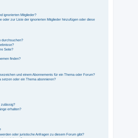
d ignorierten Mitglieder?
e oder zur Liste der ignorierten Mitglieder hinzufügen oder diese
en durchsuchen?
gebnisse?
re Seite?
hemen finden?
esezeichen und einem Abonnements für ein Thema oder Forum?
a setzen oder ein Thema abonnieren?
 zulässig?
hänge erhalten?
?
hwerden oder juristische Anfragen zu diesem Forum gibt?