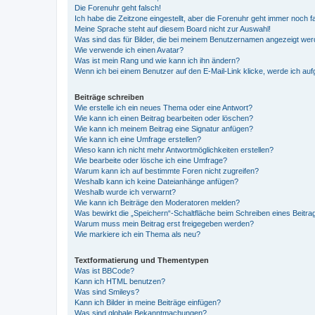
Die Forenuhr geht falsch!
Ich habe die Zeitzone eingestellt, aber die Forenuhr geht immer noch f
Meine Sprache steht auf diesem Board nicht zur Auswahl!
Was sind das für Bilder, die bei meinem Benutzernamen angezeigt we
Wie verwende ich einen Avatar?
Was ist mein Rang und wie kann ich ihn ändern?
Wenn ich bei einem Benutzer auf den E-Mail-Link klicke, werde ich au
Beiträge schreiben
Wie erstelle ich ein neues Thema oder eine Antwort?
Wie kann ich einen Beitrag bearbeiten oder löschen?
Wie kann ich meinem Beitrag eine Signatur anfügen?
Wie kann ich eine Umfrage erstellen?
Wieso kann ich nicht mehr Antwortmöglichkeiten erstellen?
Wie bearbeite oder lösche ich eine Umfrage?
Warum kann ich auf bestimmte Foren nicht zugreifen?
Weshalb kann ich keine Dateianhänge anfügen?
Weshalb wurde ich verwarnt?
Wie kann ich Beiträge den Moderatoren melden?
Was bewirkt die „Speichern“-Schaltfläche beim Schreiben eines Beitra
Warum muss mein Beitrag erst freigegeben werden?
Wie markiere ich ein Thema als neu?
Textformatierung und Thementypen
Was ist BBCode?
Kann ich HTML benutzen?
Was sind Smileys?
Kann ich Bilder in meine Beiträge einfügen?
Was sind globale Bekanntmachungen?