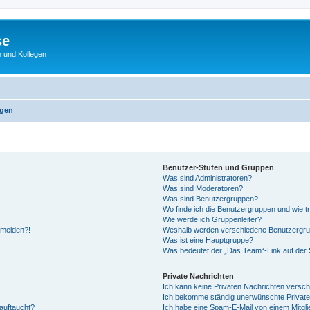
se
 und Kollegen
agen
Benutzer-Stufen und Gruppen
Was sind Administratoren?
Was sind Moderatoren?
Was sind Benutzergruppen?
Wo finde ich die Benutzergruppen und wie tr
Wie werde ich Gruppenleiter?
anmelden?!
Weshalb werden verschiedene Benutzergrupp
Was ist eine Hauptgruppe?
Was bedeutet der „Das Team“-Link auf der S
Private Nachrichten
Ich kann keine Privaten Nachrichten versch
Ich bekomme ständig unerwünschte Private
auftaucht?
Ich habe eine Spam-E-Mail von einem Mitgli