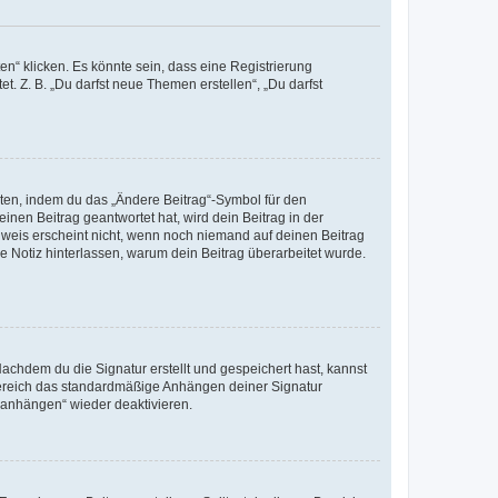
n“ klicken. Es könnte sein, dass eine Registrierung
t. Z. B. „Du darfst neue Themen erstellen“, „Du darfst
iten, indem du das „Ändere Beitrag“-Symbol für den
inen Beitrag geantwortet hat, wird dein Beitrag in der
nweis erscheint nicht, wenn noch niemand auf deinen Beitrag
ne Notiz hinterlassen, warum dein Beitrag überarbeitet wurde.
chdem du die Signatur erstellt und gespeichert hast, kannst
Bereich das standardmäßige Anhängen deiner Signatur
r anhängen“ wieder deaktivieren.