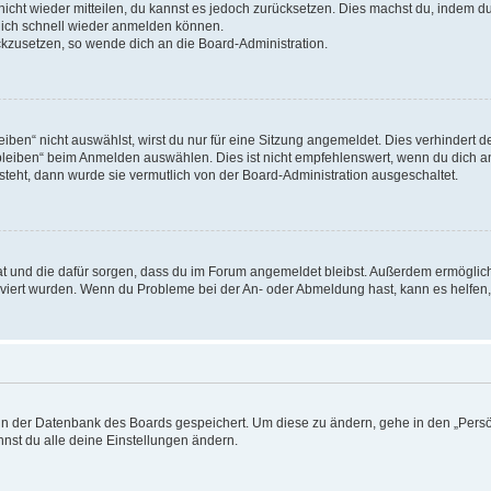
 nicht wieder mitteilen, du kannst es jedoch zurücksetzen. Dies machst du, indem 
 dich schnell wieder anmelden können.
ückzusetzen, so wende dich an die Board-Administration.
en“ nicht auswählst, wirst du nur für eine Sitzung angemeldet. Dies verhindert 
leiben“ beim Anmelden auswählen. Dies ist nicht empfehlenswert, wenn du dich an
 steht, dann wurde sie vermutlich von der Board-Administration ausgeschaltet.
 hat und die dafür sorgen, dass du im Forum angemeldet bleibst. Außerdem ermögli
tiviert wurden. Wenn du Probleme bei der An- oder Abmeldung hast, kann es helfen
n in der Datenbank des Boards gespeichert. Um diese zu ändern, gehe in den „Persö
nst du alle deine Einstellungen ändern.