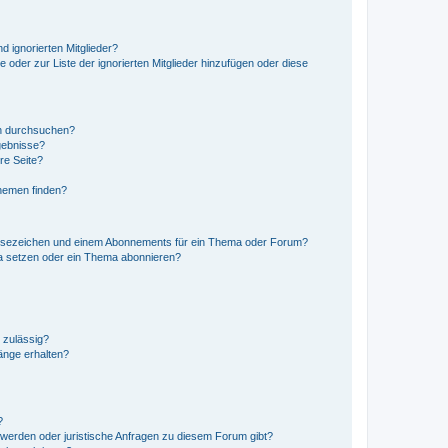
d ignorierten Mitglieder?
e oder zur Liste der ignorierten Mitglieder hinzufügen oder diese
en durchsuchen?
gebnisse?
re Seite?
hemen finden?
esezeichen und einem Abonnements für ein Thema oder Forum?
a setzen oder ein Thema abonnieren?
 zulässig?
hänge erhalten?
?
hwerden oder juristische Anfragen zu diesem Forum gibt?