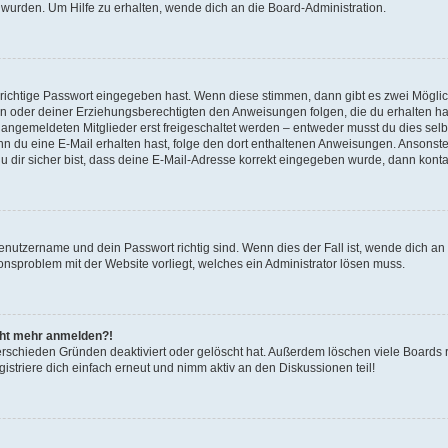
 wurden. Um Hilfe zu erhalten, wende dich an die Board-Administration.
 richtige Passwort eingegeben hast. Wenn diese stimmen, dann gibt es zwei Mögl
tern oder deiner Erziehungsberechtigten den Anweisungen folgen, die du erhalten ha
u angemeldeten Mitglieder erst freigeschaltet werden – entweder musst du dies selbs
. Wenn du eine E-Mail erhalten hast, folge den dort enthaltenen Anweisungen. Ansons
 dir sicher bist, dass deine E-Mail-Adresse korrekt eingegeben wurde, dann kontak
Benutzername und dein Passwort richtig sind. Wenn dies der Fall ist, wende dich a
ionsproblem mit der Website vorliegt, welches ein Administrator lösen muss.
icht mehr anmelden?!
erschieden Gründen deaktiviert oder gelöscht hat. Außerdem löschen viele Boards r
triere dich einfach erneut und nimm aktiv an den Diskussionen teil!