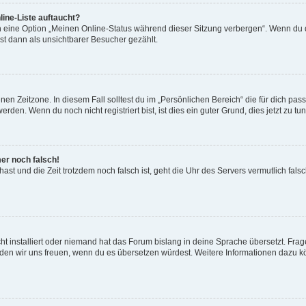
ine-Liste auftaucht?
n eine Option „Meinen Online-Status während dieser Sitzung verbergen“. Wenn du d
st dann als unsichtbarer Besucher gezählt.
en Zeitzone. In diesem Fall solltest du im „Persönlichen Bereich“ die für dich passe
den. Wenn du noch nicht registriert bist, ist dies ein guter Grund, dies jetzt zu tun
mer noch falsch!
t hast und die Zeit trotzdem noch falsch ist, geht die Uhr des Servers vermutlich fal
t installiert oder niemand hat das Forum bislang in deine Sprache übersetzt. Frag
, würden wir uns freuen, wenn du es übersetzen würdest. Weitere Informationen dazu