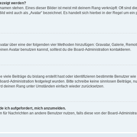
gezeigt werden?
amen stehen. Eines dieser Bilder ist meist mit deinem Rang verknüpft: Oft sind di
ld wird auch als „Avatar“ bezeichnet. Es handelt sich hierbei in der Regel um ein
 Avatar über eine der folgenden vier Methoden hinzufügen: Gravatar, Galerie, Rem
en Avatar benutzen kannst, solltest du die Board-Administration kontaktieren.
viele Beiträge du bislang erstellt hast oder identifizieren bestimmte Benutzer w
 Board-Administration festgelegt wurden. Bitte schreibe keine sinnlosen Beiträge
wird deinen Rang unter Umständen einfach wieder zurücksetzen.
rde ich aufgefordert, mich anzumelden.
ion für Nachrichten an andere Benutzer nutzen, falls diese von der Board-Administ