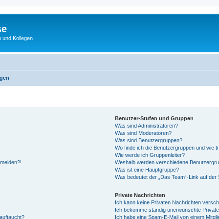
se
 und Kollegen
agen
Benutzer-Stufen und Gruppen
Was sind Administratoren?
Was sind Moderatoren?
Was sind Benutzergruppen?
Wo finde ich die Benutzergruppen und wie tr
Wie werde ich Gruppenleiter?
anmelden?!
Weshalb werden verschiedene Benutzergrupp
Was ist eine Hauptgruppe?
Was bedeutet der „Das Team“-Link auf der S
Private Nachrichten
Ich kann keine Privaten Nachrichten versch
Ich bekomme ständig unerwünschte Private
auftaucht?
Ich habe eine Spam-E-Mail von einem Mitgli