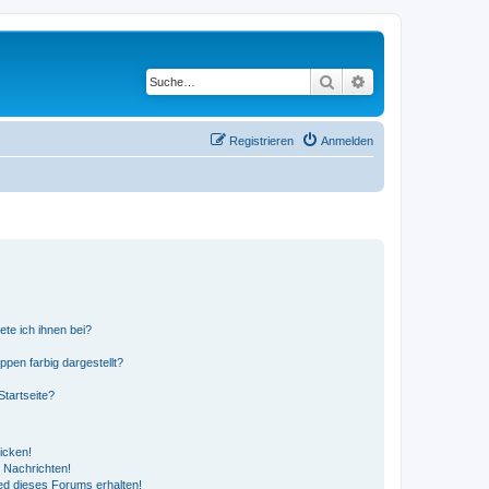
Suche
Erweiterte Suche
Registrieren
Anmelden
ete ich ihnen bei?
en farbig dargestellt?
tartseite?
icken!
 Nachrichten!
ed dieses Forums erhalten!