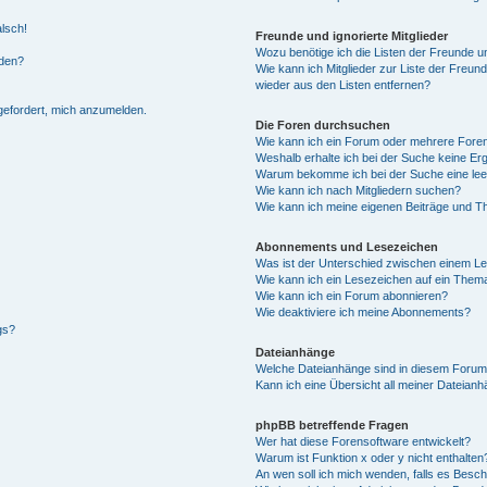
alsch!
Freunde und ignorierte Mitglieder
Wozu benötige ich die Listen der Freunde un
rden?
Wie kann ich Mitglieder zur Liste der Freund
wieder aus den Listen entfernen?
fgefordert, mich anzumelden.
Die Foren durchsuchen
Wie kann ich ein Forum oder mehrere For
Weshalb erhalte ich bei der Suche keine Er
Warum bekomme ich bei der Suche eine lee
Wie kann ich nach Mitgliedern suchen?
Wie kann ich meine eigenen Beiträge und T
Abonnements und Lesezeichen
Was ist der Unterschied zwischen einem L
Wie kann ich ein Lesezeichen auf ein Them
Wie kann ich ein Forum abonnieren?
Wie deaktiviere ich meine Abonnements?
gs?
Dateianhänge
Welche Dateianhänge sind in diesem Forum
Kann ich eine Übersicht all meiner Dateian
phpBB betreffende Fragen
Wer hat diese Forensoftware entwickelt?
Warum ist Funktion x oder y nicht enthalten
An wen soll ich mich wenden, falls es Besc