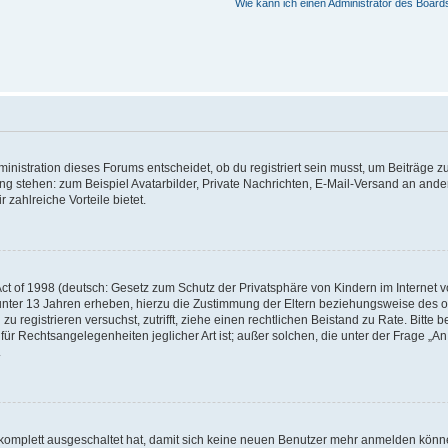
Wie kann ich einen Administrator des Board
istration dieses Forums entscheidet, ob du registriert sein musst, um Beiträge zu s
ung stehen: zum Beispiel Avatarbilder, Private Nachrichten, E-Mail-Versand an ander
 zahlreiche Vorteile bietet.
t of 1998 (deutsch: Gesetz zum Schutz der Privatsphäre von Kindern im Internet vo
unter 13 Jahren erheben, hierzu die Zustimmung der Eltern beziehungsweise des o
h zu registrieren versuchst, zutrifft, ziehe einen rechtlichen Beistand zu Rate. Bit
für Rechtsangelegenheiten jeglicher Art ist; außer solchen, die unter der Frage „
.
g komplett ausgeschaltet hat, damit sich keine neuen Benutzer mehr anmelden könn