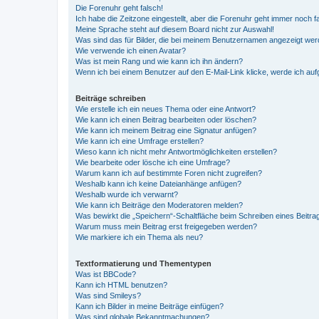
Die Forenuhr geht falsch!
Ich habe die Zeitzone eingestellt, aber die Forenuhr geht immer noch f
Meine Sprache steht auf diesem Board nicht zur Auswahl!
Was sind das für Bilder, die bei meinem Benutzernamen angezeigt we
Wie verwende ich einen Avatar?
Was ist mein Rang und wie kann ich ihn ändern?
Wenn ich bei einem Benutzer auf den E-Mail-Link klicke, werde ich au
Beiträge schreiben
Wie erstelle ich ein neues Thema oder eine Antwort?
Wie kann ich einen Beitrag bearbeiten oder löschen?
Wie kann ich meinem Beitrag eine Signatur anfügen?
Wie kann ich eine Umfrage erstellen?
Wieso kann ich nicht mehr Antwortmöglichkeiten erstellen?
Wie bearbeite oder lösche ich eine Umfrage?
Warum kann ich auf bestimmte Foren nicht zugreifen?
Weshalb kann ich keine Dateianhänge anfügen?
Weshalb wurde ich verwarnt?
Wie kann ich Beiträge den Moderatoren melden?
Was bewirkt die „Speichern“-Schaltfläche beim Schreiben eines Beitra
Warum muss mein Beitrag erst freigegeben werden?
Wie markiere ich ein Thema als neu?
Textformatierung und Thementypen
Was ist BBCode?
Kann ich HTML benutzen?
Was sind Smileys?
Kann ich Bilder in meine Beiträge einfügen?
Was sind globale Bekanntmachungen?