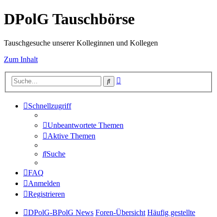
DPolG Tauschbörse
Tauschgesuche unserer Kolleginnen und Kollegen
Zum Inhalt
Erweiterte
Suche
Suche
Schnellzugriff
Unbeantwortete Themen
Aktive Themen
Suche
FAQ
Anmelden
Registrieren
DPolG-BPolG News
Foren-Übersicht
Häufig gestellte