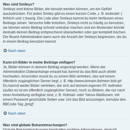
Was sind Smileys?
Smileys sind kleine Bilder, die benutzt werden können, um ein Gefühl
auszudrücken. Für jeden Smiley gibt es einen kurzen Code, z. B. bedeutet :)
fröhlich und :( traurig. Die Liste aller Smileys kannst du beim Verfassen eines
Beitrags sehen. Versuche bitte trotzdem, Smileys nicht zu häufig zu benutzen,
sie können einen Beitrag schnell unlesbar machen und ein Moderator könnte
deshalb deinen Beitrag entsprechend überarbeiten oder gar komplett löschen.
Die Board-Administration kann auch die Anzahl der Smileys begrenzen, die du
in einem Beitrag benutzen kannst.
Nach oben
Kann ich Bilder in meine Beiträge einfügen?
Ja, Bilder können in deinem Beitrag angezeigt werden. Wenn die
Administration Dateianhänge erlaubt hat, kannst du das Bild auch direkt
hochladen. Ansonsten musst du zu einem Bild verlinken, das auf einem
öffentlich zugänglichen Server liegt, z. B. http://www.domain.tld/mein-bild.gif.
Du kannst weder Bilder verlinken, die sich auf deinem eigenen PC befinden
(außer es ist ein öffentlich zugänglicher Server), noch zu Bildern, die nur nach
einer Anmeldung verfügbar sind, z. B. Hotmail- oder Yahoo-Mailboxen, mit
einem Passwort geschützte Seiten usw. Um das Bild anzuzeigen, benutze den
BBCode-Tag „[img]“.
Nach oben
Was sind globale Bekanntmachungen?
Globale Bekanntmachungen beinhalten wichtige Informationen, deshalb