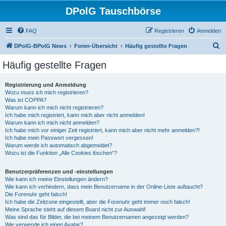
DPolG Tauschbörse
FAQ
Registrieren
Anmelden
S
DPolG-BPolG News
Foren-Übersicht
Häufig gestellte Fragen
u
Häufig gestellte Fragen
c
h
Registrierung und Anmeldung
Wozu muss ich mich registrieren?
e
Was ist COPPA?
Warum kann ich mich nicht registrieren?
Ich habe mich registriert, kann mich aber nicht anmelden!
Warum kann ich mich nicht anmelden?
Ich habe mich vor einiger Zeit registriert, kann mich aber nicht mehr anmelden?!
Ich habe mein Passwort vergessen!
Warum werde ich automatisch abgemeldet?
Wozu ist die Funktion „Alle Cookies löschen“?
Benutzerpräferenzen und -einstellungen
Wie kann ich meine Einstellungen ändern?
Wie kann ich verhindern, dass mein Benutzername in der Online-Liste auftaucht?
Die Forenuhr geht falsch!
Ich habe die Zeitzone eingestellt, aber die Forenuhr geht immer noch falsch!
Meine Sprache steht auf diesem Board nicht zur Auswahl!
Was sind das für Bilder, die bei meinem Benutzernamen angezeigt werden?
Wie verwende ich einen Avatar?