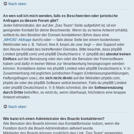
Nach oben
An wen soll ich mich wenden, falls es Beschwerden oder juristische
Anfragen zu diesem Forum gibt?
Jeder Administrator, der auf der „Das Team“-Seite aufgeführt ist, ist ein
geeigneter Kontakt für deine Beschwerde. Wenn du so keine Antwort erhältst,
solltest du den Besitzer der Domain kontaktieren (führe dazu eine
„WHOIS“-Abfrage
durch) oder — falls diese Seite bei einem kostenlosen
Webhoster wie z. B. Yahoo!, free.fr, funpic.de usw. liegt — den Support oder
den Abuse-Kontakt des betreffenden Dienstes. Bitte beachte, dass phpBB
Limited (phpBB.com) und phpBB Deutschland e. V. (phpBB.de)
absolut keinen
Einfluss
auf die Benutzung oder den oder die Benutzer der Forensoftware
haben und dafür in keiner Weise zur Verantwortung herangezogen werden
können. Kontaktiere daher nie phpBB Limited oder phpBB Deutschland e. V. in
Zusammenhang mit jeglichen juristischen Fragen (Unterlassungserklärungen,
Haftungsfragen usw.), die
sich nicht direkt
auf die Websiten phpbb.com,
phpbb.de oder die phpBB-Software selbst beziehen. Falls du phpBB Limited
oder phpBB Deutschland e. V. E-Mails schreibst, die die
Softwarenutzung
durch Dritte
betreffen, so wirst du, wenn überhaupt, höchstens eine knappe
Antwort erhalten.
Nach oben
Wie kann ich einen Administrator des Boards kontaktieren?
Alle Benutzer des Boards können das Kontaktformular nutzen, wenn die
Funktion durch die Board-Administration aktiviert wurde.
Mitglieder des Boards können zusätzlich den Link „Das Team“ verwenden.