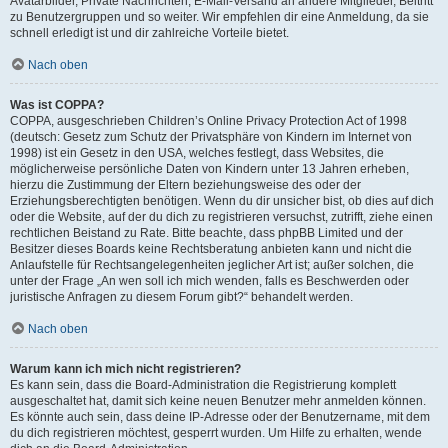
Avatarbilder, Private Nachrichten, E-Mail-Versand an andere Mitglieder, Beitritt
zu Benutzergruppen und so weiter. Wir empfehlen dir eine Anmeldung, da sie
schnell erledigt ist und dir zahlreiche Vorteile bietet.
Nach oben
Was ist COPPA?
COPPA, ausgeschrieben Children’s Online Privacy Protection Act of 1998
(deutsch: Gesetz zum Schutz der Privatsphäre von Kindern im Internet von
1998) ist ein Gesetz in den USA, welches festlegt, dass Websites, die
möglicherweise persönliche Daten von Kindern unter 13 Jahren erheben,
hierzu die Zustimmung der Eltern beziehungsweise des oder der
Erziehungsberechtigten benötigen. Wenn du dir unsicher bist, ob dies auf dich
oder die Website, auf der du dich zu registrieren versuchst, zutrifft, ziehe einen
rechtlichen Beistand zu Rate. Bitte beachte, dass phpBB Limited und der
Besitzer dieses Boards keine Rechtsberatung anbieten kann und nicht die
Anlaufstelle für Rechtsangelegenheiten jeglicher Art ist; außer solchen, die
unter der Frage „An wen soll ich mich wenden, falls es Beschwerden oder
juristische Anfragen zu diesem Forum gibt?“ behandelt werden.
Nach oben
Warum kann ich mich nicht registrieren?
Es kann sein, dass die Board-Administration die Registrierung komplett
ausgeschaltet hat, damit sich keine neuen Benutzer mehr anmelden können.
Es könnte auch sein, dass deine IP-Adresse oder der Benutzername, mit dem
du dich registrieren möchtest, gesperrt wurden. Um Hilfe zu erhalten, wende