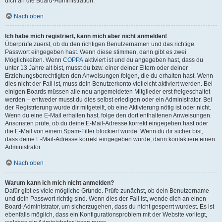
dich an die Board-Administration.
Nach oben
Ich habe mich registriert, kann mich aber nicht anmelden!
Überprüfe zuerst, ob du den richtigen Benutzernamen und das richtige
Passwort eingegeben hast. Wenn diese stimmen, dann gibt es zwei
Möglichkeiten. Wenn
COPPA
aktiviert ist und du angegeben hast, dass du
unter 13 Jahre alt bist, musst du bzw. einer deiner Eltern oder deiner
Erziehungsberechtigten den Anweisungen folgen, die du erhalten hast. Wenn
dies nicht der Fall ist, muss dein Benutzerkonto vielleicht aktiviert werden. Bei
einigen Boards müssen alle neu angemeldeten Mitglieder erst freigeschaltet
werden – entweder musst du dies selbst erledigen oder ein Administrator. Bei
der Registrierung wurde dir mitgeteilt, ob eine Aktivierung nötig ist oder nicht.
Wenn du eine E-Mail erhalten hast, folge den dort enthaltenen Anweisungen.
Ansonsten prüfe, ob du deine E-Mail-Adresse korrekt eingegeben hast oder
die E-Mail von einem Spam-Filter blockiert wurde. Wenn du dir sicher bist,
dass deine E-Mail-Adresse korrekt eingegeben wurde, dann kontaktiere einen
Administrator.
Nach oben
Warum kann ich mich nicht anmelden?
Dafür gibt es viele mögliche Gründe. Prüfe zunächst, ob dein Benutzername
und dein Passwort richtig sind. Wenn dies der Fall ist, wende dich an einen
Board-Administrator, um sicherzugehen, dass du nicht gesperrt wurdest. Es ist
ebenfalls möglich, dass ein Konfigurationsproblem mit der Website vorliegt,