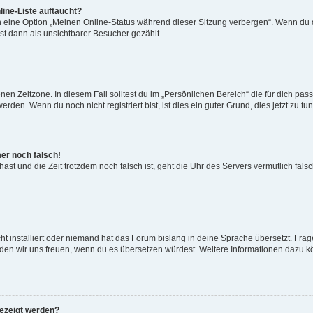
ine-Liste auftaucht?
n eine Option „Meinen Online-Status während dieser Sitzung verbergen“. Wenn du d
st dann als unsichtbarer Besucher gezählt.
en Zeitzone. In diesem Fall solltest du im „Persönlichen Bereich“ die für dich passe
den. Wenn du noch nicht registriert bist, ist dies ein guter Grund, dies jetzt zu tun
mer noch falsch!
t hast und die Zeit trotzdem noch falsch ist, geht die Uhr des Servers vermutlich fal
t installiert oder niemand hat das Forum bislang in deine Sprache übersetzt. Frag
, würden wir uns freuen, wenn du es übersetzen würdest. Weitere Informationen dazu
gezeigt werden?