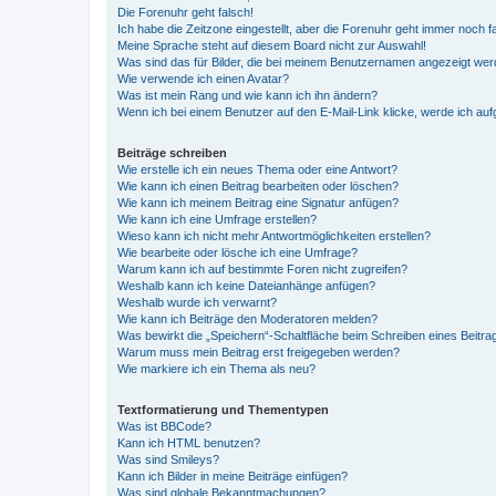
Die Forenuhr geht falsch!
Ich habe die Zeitzone eingestellt, aber die Forenuhr geht immer noch f
Meine Sprache steht auf diesem Board nicht zur Auswahl!
Was sind das für Bilder, die bei meinem Benutzernamen angezeigt we
Wie verwende ich einen Avatar?
Was ist mein Rang und wie kann ich ihn ändern?
Wenn ich bei einem Benutzer auf den E-Mail-Link klicke, werde ich au
Beiträge schreiben
Wie erstelle ich ein neues Thema oder eine Antwort?
Wie kann ich einen Beitrag bearbeiten oder löschen?
Wie kann ich meinem Beitrag eine Signatur anfügen?
Wie kann ich eine Umfrage erstellen?
Wieso kann ich nicht mehr Antwortmöglichkeiten erstellen?
Wie bearbeite oder lösche ich eine Umfrage?
Warum kann ich auf bestimmte Foren nicht zugreifen?
Weshalb kann ich keine Dateianhänge anfügen?
Weshalb wurde ich verwarnt?
Wie kann ich Beiträge den Moderatoren melden?
Was bewirkt die „Speichern“-Schaltfläche beim Schreiben eines Beitra
Warum muss mein Beitrag erst freigegeben werden?
Wie markiere ich ein Thema als neu?
Textformatierung und Thementypen
Was ist BBCode?
Kann ich HTML benutzen?
Was sind Smileys?
Kann ich Bilder in meine Beiträge einfügen?
Was sind globale Bekanntmachungen?