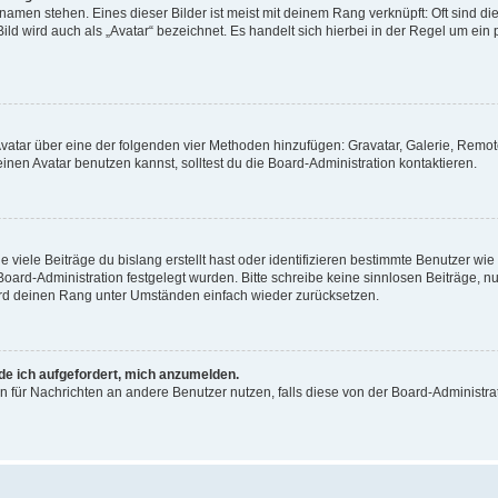
amen stehen. Eines dieser Bilder ist meist mit deinem Rang verknüpft: Oft sind di
ld wird auch als „Avatar“ bezeichnet. Es handelt sich hierbei in der Regel um ein
 Avatar über eine der folgenden vier Methoden hinzufügen: Gravatar, Galerie, Rem
en Avatar benutzen kannst, solltest du die Board-Administration kontaktieren.
viele Beiträge du bislang erstellt hast oder identifizieren bestimmte Benutzer w
 Board-Administration festgelegt wurden. Bitte schreibe keine sinnlosen Beiträge
wird deinen Rang unter Umständen einfach wieder zurücksetzen.
rde ich aufgefordert, mich anzumelden.
ion für Nachrichten an andere Benutzer nutzen, falls diese von der Board-Administ