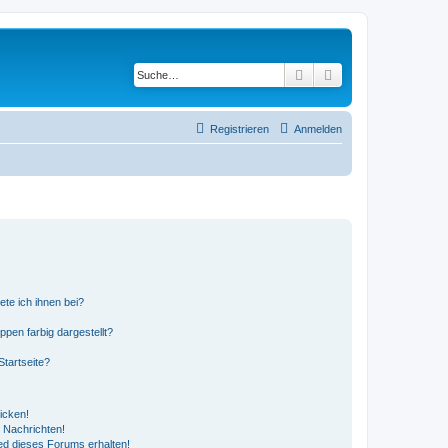
Suche
Erweiterte Suche
Registrieren
Anmelden
ete ich ihnen bei?
en farbig dargestellt?
tartseite?
icken!
 Nachrichten!
ed dieses Forums erhalten!