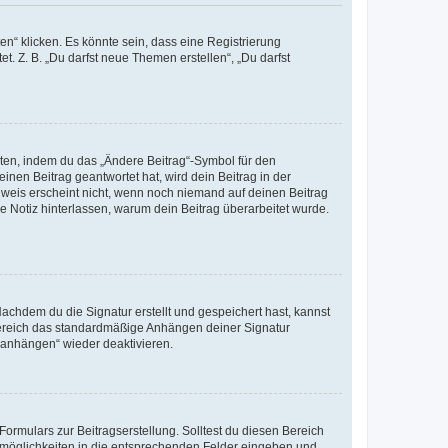
n“ klicken. Es könnte sein, dass eine Registrierung
t. Z. B. „Du darfst neue Themen erstellen“, „Du darfst
iten, indem du das „Ändere Beitrag“-Symbol für den
inen Beitrag geantwortet hat, wird dein Beitrag in der
nweis erscheint nicht, wenn noch niemand auf deinen Beitrag
ne Notiz hinterlassen, warum dein Beitrag überarbeitet wurde.
chdem du die Signatur erstellt und gespeichert hast, kannst
Bereich das standardmäßige Anhängen deiner Signatur
r anhängen“ wieder deaktivieren.
ormulars zur Beitragserstellung. Solltest du diesen Bereich
rtmöglichkeiten in die entsprechenden Felder eingeben und