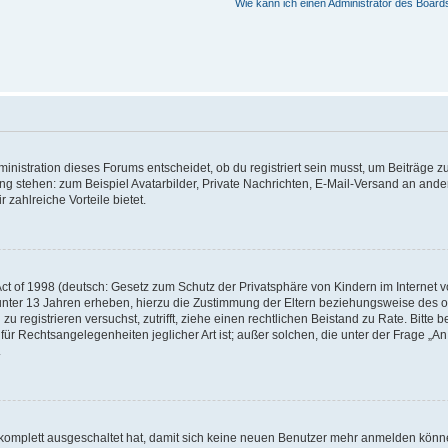
Wie kann ich einen Administrator des Board
istration dieses Forums entscheidet, ob du registriert sein musst, um Beiträge zu s
ung stehen: zum Beispiel Avatarbilder, Private Nachrichten, E-Mail-Versand an ander
 zahlreiche Vorteile bietet.
t of 1998 (deutsch: Gesetz zum Schutz der Privatsphäre von Kindern im Internet vo
unter 13 Jahren erheben, hierzu die Zustimmung der Eltern beziehungsweise des o
h zu registrieren versuchst, zutrifft, ziehe einen rechtlichen Beistand zu Rate. Bit
für Rechtsangelegenheiten jeglicher Art ist; außer solchen, die unter der Frage „
.
g komplett ausgeschaltet hat, damit sich keine neuen Benutzer mehr anmelden könn