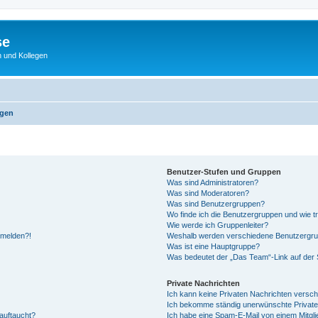
se
 und Kollegen
agen
Benutzer-Stufen und Gruppen
Was sind Administratoren?
Was sind Moderatoren?
Was sind Benutzergruppen?
Wo finde ich die Benutzergruppen und wie tr
Wie werde ich Gruppenleiter?
anmelden?!
Weshalb werden verschiedene Benutzergrupp
Was ist eine Hauptgruppe?
Was bedeutet der „Das Team“-Link auf der S
Private Nachrichten
Ich kann keine Privaten Nachrichten versch
Ich bekomme ständig unerwünschte Private
auftaucht?
Ich habe eine Spam-E-Mail von einem Mitgli