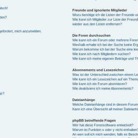
alsch!
Freunde und ignorierte Mitglieder
Wozu benötige ich die Listen der Freunde un
rden?
Wie kann ich Mitglieder zur Liste der Freund
wieder aus den Listen entfernen?
fgefordert, mich anzumelden.
Die Foren durchsuchen
Wie kann ich ein Forum oder mehrere For
Weshalb erhalte ich bei der Suche keine Er
Warum bekomme ich bei der Suche eine lee
Wie kann ich nach Mitgliedern suchen?
Wie kann ich meine eigenen Beiträge und T
Abonnements und Lesezeichen
Was ist der Unterschied zwischen einem L
Wie kann ich ein Lesezeichen auf ein Them
Wie kann ich ein Forum abonnieren?
Wie deaktiviere ich meine Abonnements?
gs?
Dateianhänge
Welche Dateianhänge sind in diesem Forum
Kann ich eine Übersicht all meiner Dateian
phpBB betreffende Fragen
Wer hat diese Forensoftware entwickelt?
Warum ist Funktion x oder y nicht enthalten
An wen soll ich mich wenden, falls es Besc