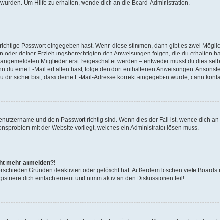
 wurden. Um Hilfe zu erhalten, wende dich an die Board-Administration.
 richtige Passwort eingegeben hast. Wenn diese stimmen, dann gibt es zwei Mögl
tern oder deiner Erziehungsberechtigten den Anweisungen folgen, die du erhalten ha
u angemeldeten Mitglieder erst freigeschaltet werden – entweder musst du dies selbs
. Wenn du eine E-Mail erhalten hast, folge den dort enthaltenen Anweisungen. Ansons
 dir sicher bist, dass deine E-Mail-Adresse korrekt eingegeben wurde, dann kontak
Benutzername und dein Passwort richtig sind. Wenn dies der Fall ist, wende dich a
ionsproblem mit der Website vorliegt, welches ein Administrator lösen muss.
icht mehr anmelden?!
erschieden Gründen deaktiviert oder gelöscht hat. Außerdem löschen viele Boards r
triere dich einfach erneut und nimm aktiv an den Diskussionen teil!