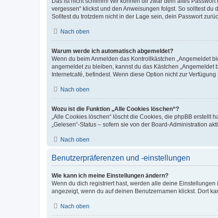
Das ist nicht schlimm! Wir können dir zwar dein altes Passwort
vergessen“ klickst und den Anweisungen folgst. So solltest du
Solltest du trotzdem nicht in der Lage sein, dein Passwort zur
Nach oben
Warum werde ich automatisch abgemeldet?
Wenn du beim Anmelden das Kontrollkästchen „Angemeldet bleib
angemeldet zu bleiben, kannst du das Kästchen „Angemeldet b
Internetcafé, befindest. Wenn diese Option nicht zur Verfügung
Nach oben
Wozu ist die Funktion „Alle Cookies löschen“?
„Alle Cookies löschen“ löscht die Cookies, die phpBB erstellt
„Gelesen“-Status – sofern sie von der Board-Administration ak
Nach oben
Benutzerpräferenzen und -einstellungen
Wie kann ich meine Einstellungen ändern?
Wenn du dich registriert hast, werden alle deine Einstellunge
angezeigt, wenn du auf deinen Benutzernamen klickst. Dort kan
Nach oben