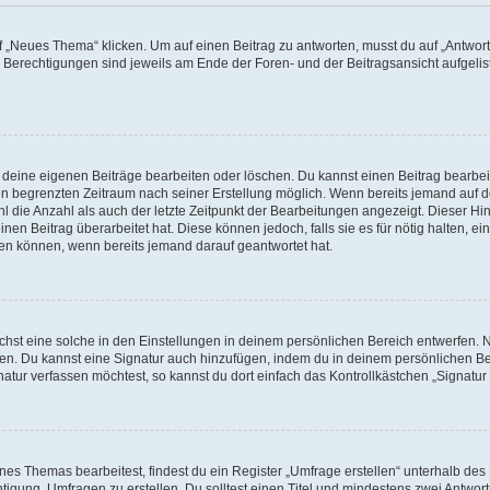
„Neues Thema“ klicken. Um auf einen Beitrag zu antworten, musst du auf „Antworte
e Berechtigungen sind jeweils am Ende der Foren- und der Beitragsansicht aufgeliste
r deine eigenen Beiträge bearbeiten oder löschen. Du kannst einen Beitrag bearbe
inen begrenzten Zeitraum nach seiner Erstellung möglich. Wenn bereits jemand auf de
 die Anzahl als auch der letzte Zeitpunkt der Bearbeitungen angezeigt. Dieser Hi
en Beitrag überarbeitet hat. Diese können jedoch, falls sie es für nötig halten, ei
hen können, wenn bereits jemand darauf geantwortet hat.
st eine solche in den Einstellungen in deinem persönlichen Bereich entwerfen. Na
eren. Du kannst eine Signatur auch hinzufügen, indem du in deinem persönlichen 
atur verfassen möchtest, so kannst du dort einfach das Kontrollkästchen „Signatu
s Themas bearbeitest, findest du ein Register „Umfrage erstellen“ unterhalb des F
htigung, Umfragen zu erstellen. Du solltest einen Titel und mindestens zwei Antwo