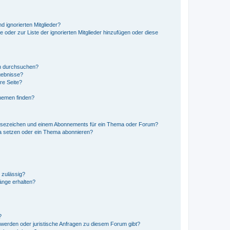
d ignorierten Mitglieder?
e oder zur Liste der ignorierten Mitglieder hinzufügen oder diese
en durchsuchen?
gebnisse?
re Seite?
hemen finden?
esezeichen und einem Abonnements für ein Thema oder Forum?
a setzen oder ein Thema abonnieren?
 zulässig?
hänge erhalten?
?
hwerden oder juristische Anfragen zu diesem Forum gibt?