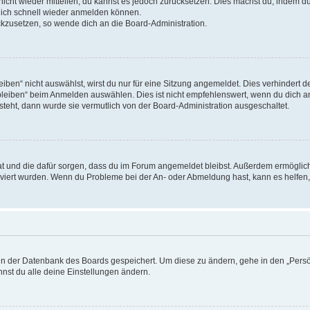
 nicht wieder mitteilen, du kannst es jedoch zurücksetzen. Dies machst du, indem 
 dich schnell wieder anmelden können.
ückzusetzen, so wende dich an die Board-Administration.
en“ nicht auswählst, wirst du nur für eine Sitzung angemeldet. Dies verhindert 
leiben“ beim Anmelden auswählen. Dies ist nicht empfehlenswert, wenn du dich an
 steht, dann wurde sie vermutlich von der Board-Administration ausgeschaltet.
 hat und die dafür sorgen, dass du im Forum angemeldet bleibst. Außerdem ermögli
tiviert wurden. Wenn du Probleme bei der An- oder Abmeldung hast, kann es helfen
n in der Datenbank des Boards gespeichert. Um diese zu ändern, gehe in den „Persö
nst du alle deine Einstellungen ändern.