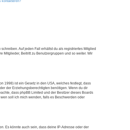
s kontaktieren?
chreiben. Auf jeden Fall erhältst du als registriertes Mitglied
e Mitglieder, Beitritt zu Benutzergruppen und so weiter. Wir
n 1998) ist ein Gesetz in den USA, welches festlegt, dass
der der Erziehungsberechtigten benötigen. Wenn du dir
te beachte, dass phpBB Limited und der Besitzer dieses Boards
An wen soll ich mich wenden, falls es Beschwerden oder
en. Es könnte auch sein, dass deine IP-Adresse oder der