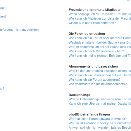
alsch!
Freunde und ignorierte Mitglieder
Wozu benötige ich die Listen der Freunde un
rden?
Wie kann ich Mitglieder zur Liste der Freund
wieder aus den Listen entfernen?
fgefordert, mich anzumelden.
Die Foren durchsuchen
Wie kann ich ein Forum oder mehrere For
Weshalb erhalte ich bei der Suche keine Er
Warum bekomme ich bei der Suche eine lee
Wie kann ich nach Mitgliedern suchen?
Wie kann ich meine eigenen Beiträge und T
Abonnements und Lesezeichen
Was ist der Unterschied zwischen einem L
Wie kann ich ein Lesezeichen auf ein Them
Wie kann ich ein Forum abonnieren?
Wie deaktiviere ich meine Abonnements?
gs?
Dateianhänge
Welche Dateianhänge sind in diesem Forum
Kann ich eine Übersicht all meiner Dateian
phpBB betreffende Fragen
Wer hat diese Forensoftware entwickelt?
Warum ist Funktion x oder y nicht enthalten
An wen soll ich mich wenden, falls es Besc