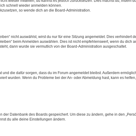
 nicht wieder mitteilen, du kannst es jedoch zurücksetzen. Dies machst du, indem 
 dich schnell wieder anmelden können.
ückzusetzen, so wende dich an die Board-Administration.
en“ nicht auswählst, wirst du nur für eine Sitzung angemeldet. Dies verhindert 
leiben“ beim Anmelden auswählen. Dies ist nicht empfehlenswert, wenn du dich an
 steht, dann wurde sie vermutlich von der Board-Administration ausgeschaltet.
 hat und die dafür sorgen, dass du im Forum angemeldet bleibst. Außerdem ermögli
tiviert wurden. Wenn du Probleme bei der An- oder Abmeldung hast, kann es helfen
n in der Datenbank des Boards gespeichert. Um diese zu ändern, gehe in den „Persö
nst du alle deine Einstellungen ändern.