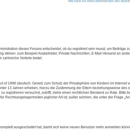
Wie kann ich einen Administrator des Board
istration dieses Forums entscheidet, ob du registriert sein musst, um Beiträge zu s
ung stehen: zum Beispiel Avatarbilder, Private Nachrichten, E-Mail-Versand an ander
 zahlreiche Vorteile bietet.
t of 1998 (deutsch: Gesetz zum Schutz der Privatsphäre von Kindern im Internet vo
unter 13 Jahren erheben, hierzu die Zustimmung der Eltern beziehungsweise des o
h zu registrieren versuchst, zutrifft, ziehe einen rechtlichen Beistand zu Rate. Bit
für Rechtsangelegenheiten jeglicher Art ist; außer solchen, die unter der Frage „
.
g komplett ausgeschaltet hat, damit sich keine neuen Benutzer mehr anmelden könn