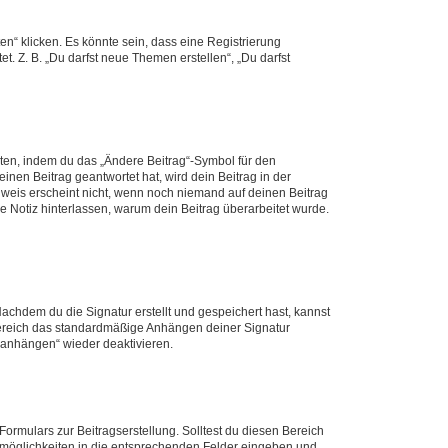
n“ klicken. Es könnte sein, dass eine Registrierung
t. Z. B. „Du darfst neue Themen erstellen“, „Du darfst
iten, indem du das „Ändere Beitrag“-Symbol für den
inen Beitrag geantwortet hat, wird dein Beitrag in der
nweis erscheint nicht, wenn noch niemand auf deinen Beitrag
ne Notiz hinterlassen, warum dein Beitrag überarbeitet wurde.
chdem du die Signatur erstellt und gespeichert hast, kannst
Bereich das standardmäßige Anhängen deiner Signatur
r anhängen“ wieder deaktivieren.
ormulars zur Beitragserstellung. Solltest du diesen Bereich
rtmöglichkeiten in die entsprechenden Felder eingeben und