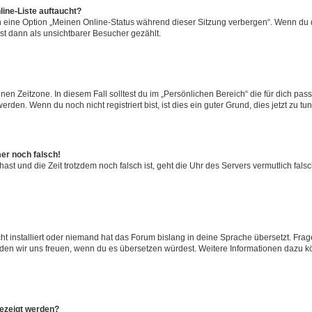
ine-Liste auftaucht?
n eine Option „Meinen Online-Status während dieser Sitzung verbergen“. Wenn du d
st dann als unsichtbarer Besucher gezählt.
en Zeitzone. In diesem Fall solltest du im „Persönlichen Bereich“ die für dich passe
den. Wenn du noch nicht registriert bist, ist dies ein guter Grund, dies jetzt zu tun
mer noch falsch!
t hast und die Zeit trotzdem noch falsch ist, geht die Uhr des Servers vermutlich fal
t installiert oder niemand hat das Forum bislang in deine Sprache übersetzt. Frag
, würden wir uns freuen, wenn du es übersetzen würdest. Weitere Informationen dazu
gezeigt werden?