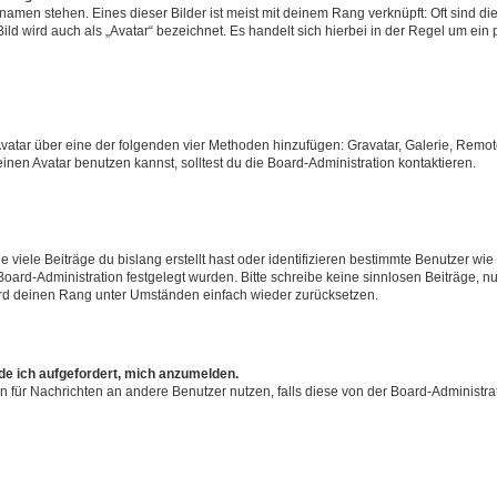
amen stehen. Eines dieser Bilder ist meist mit deinem Rang verknüpft: Oft sind di
ld wird auch als „Avatar“ bezeichnet. Es handelt sich hierbei in der Regel um ein
 Avatar über eine der folgenden vier Methoden hinzufügen: Gravatar, Galerie, Rem
en Avatar benutzen kannst, solltest du die Board-Administration kontaktieren.
viele Beiträge du bislang erstellt hast oder identifizieren bestimmte Benutzer w
 Board-Administration festgelegt wurden. Bitte schreibe keine sinnlosen Beiträge
wird deinen Rang unter Umständen einfach wieder zurücksetzen.
rde ich aufgefordert, mich anzumelden.
ion für Nachrichten an andere Benutzer nutzen, falls diese von der Board-Administ