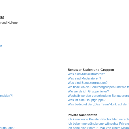
se
 und Kollegen
en
Benutzer-Stufen und Gruppen
Was sind Administratoren?
Was sind Moderatoren?
Was sind Benutzergruppen?
Wo finde ich die Benutzergruppen und wie tr
Wie werde ich Gruppenleiter?
anmelden?!
Weshalb werden verschiedene Benutzergrupp
Was ist eine Hauptgruppe?
Was bedeutet der „Das Team“-Link auf der S
Private Nachrichten
Ich kann keine Privaten Nachrichten versch
Ich bekomme ständig unerwünschte Private
auftaucht?
Ich habe eine Spam-E-Mail von einem Mitgli