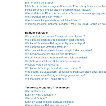
Die Forenuhr geht falsch!
Ich habe die Zeitzone eingestellt, aber die Forenuhr geht immer noch f
Meine Sprache steht auf diesem Board nicht zur Auswahl!
Was sind das für Bilder, die bei meinem Benutzernamen angezeigt we
Wie verwende ich einen Avatar?
Was ist mein Rang und wie kann ich ihn ändern?
Wenn ich bei einem Benutzer auf den E-Mail-Link klicke, werde ich au
Beiträge schreiben
Wie erstelle ich ein neues Thema oder eine Antwort?
Wie kann ich einen Beitrag bearbeiten oder löschen?
Wie kann ich meinem Beitrag eine Signatur anfügen?
Wie kann ich eine Umfrage erstellen?
Wieso kann ich nicht mehr Antwortmöglichkeiten erstellen?
Wie bearbeite oder lösche ich eine Umfrage?
Warum kann ich auf bestimmte Foren nicht zugreifen?
Weshalb kann ich keine Dateianhänge anfügen?
Weshalb wurde ich verwarnt?
Wie kann ich Beiträge den Moderatoren melden?
Was bewirkt die „Speichern“-Schaltfläche beim Schreiben eines Beitra
Warum muss mein Beitrag erst freigegeben werden?
Wie markiere ich ein Thema als neu?
Textformatierung und Thementypen
Was ist BBCode?
Kann ich HTML benutzen?
Was sind Smileys?
Kann ich Bilder in meine Beiträge einfügen?
Was sind globale Bekanntmachungen?