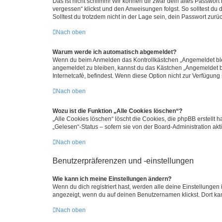
Das ist nicht schlimm! Wir können dir zwar dein altes Passwort
vergessen“ klickst und den Anweisungen folgst. So solltest du
Solltest du trotzdem nicht in der Lage sein, dein Passwort zur
Nach oben
Warum werde ich automatisch abgemeldet?
Wenn du beim Anmelden das Kontrollkästchen „Angemeldet bleib
angemeldet zu bleiben, kannst du das Kästchen „Angemeldet b
Internetcafé, befindest. Wenn diese Option nicht zur Verfügung
Nach oben
Wozu ist die Funktion „Alle Cookies löschen“?
„Alle Cookies löschen“ löscht die Cookies, die phpBB erstellt
„Gelesen“-Status – sofern sie von der Board-Administration ak
Nach oben
Benutzerpräferenzen und -einstellungen
Wie kann ich meine Einstellungen ändern?
Wenn du dich registriert hast, werden alle deine Einstellunge
angezeigt, wenn du auf deinen Benutzernamen klickst. Dort kan
Nach oben