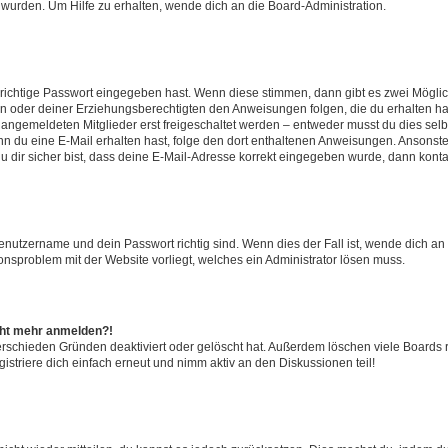
 wurden. Um Hilfe zu erhalten, wende dich an die Board-Administration.
 richtige Passwort eingegeben hast. Wenn diese stimmen, dann gibt es zwei Mögl
tern oder deiner Erziehungsberechtigten den Anweisungen folgen, die du erhalten ha
u angemeldeten Mitglieder erst freigeschaltet werden – entweder musst du dies selbs
. Wenn du eine E-Mail erhalten hast, folge den dort enthaltenen Anweisungen. Ansons
 dir sicher bist, dass deine E-Mail-Adresse korrekt eingegeben wurde, dann kontak
Benutzername und dein Passwort richtig sind. Wenn dies der Fall ist, wende dich a
ionsproblem mit der Website vorliegt, welches ein Administrator lösen muss.
icht mehr anmelden?!
erschieden Gründen deaktiviert oder gelöscht hat. Außerdem löschen viele Boards r
triere dich einfach erneut und nimm aktiv an den Diskussionen teil!