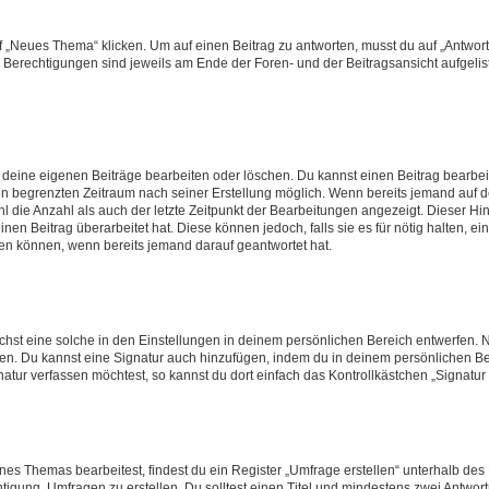
„Neues Thema“ klicken. Um auf einen Beitrag zu antworten, musst du auf „Antworte
e Berechtigungen sind jeweils am Ende der Foren- und der Beitragsansicht aufgeliste
r deine eigenen Beiträge bearbeiten oder löschen. Du kannst einen Beitrag bearbe
inen begrenzten Zeitraum nach seiner Erstellung möglich. Wenn bereits jemand auf de
 die Anzahl als auch der letzte Zeitpunkt der Bearbeitungen angezeigt. Dieser Hi
en Beitrag überarbeitet hat. Diese können jedoch, falls sie es für nötig halten, ei
hen können, wenn bereits jemand darauf geantwortet hat.
st eine solche in den Einstellungen in deinem persönlichen Bereich entwerfen. Na
eren. Du kannst eine Signatur auch hinzufügen, indem du in deinem persönlichen 
atur verfassen möchtest, so kannst du dort einfach das Kontrollkästchen „Signatu
s Themas bearbeitest, findest du ein Register „Umfrage erstellen“ unterhalb des F
htigung, Umfragen zu erstellen. Du solltest einen Titel und mindestens zwei Antwo