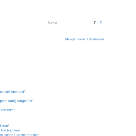
Suche
Erweiterte Suche
Registrieren
Anmelden
ete ich ihnen bei?
en farbig dargestellt?
tartseite?
icken!
 Nachrichten!
ed dieses Forums erhalten!