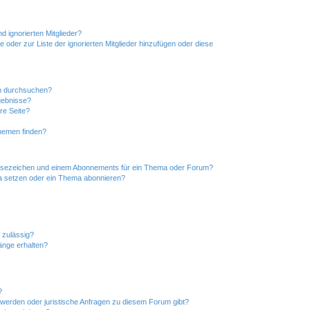
d ignorierten Mitglieder?
e oder zur Liste der ignorierten Mitglieder hinzufügen oder diese
en durchsuchen?
gebnisse?
re Seite?
hemen finden?
esezeichen und einem Abonnements für ein Thema oder Forum?
a setzen oder ein Thema abonnieren?
 zulässig?
hänge erhalten?
?
hwerden oder juristische Anfragen zu diesem Forum gibt?