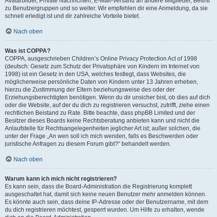
Avatarbilder, Private Nachrichten, E-Mail-Versand an andere Mitglieder, Beitritt
zu Benutzergruppen und so weiter. Wir empfehlen dir eine Anmeldung, da sie
schnell erledigt ist und dir zahlreiche Vorteile bietet.
Nach oben
Was ist COPPA?
COPPA, ausgeschrieben Children’s Online Privacy Protection Act of 1998
(deutsch: Gesetz zum Schutz der Privatsphäre von Kindern im Internet von
1998) ist ein Gesetz in den USA, welches festlegt, dass Websites, die
möglicherweise persönliche Daten von Kindern unter 13 Jahren erheben,
hierzu die Zustimmung der Eltern beziehungsweise des oder der
Erziehungsberechtigten benötigen. Wenn du dir unsicher bist, ob dies auf dich
oder die Website, auf der du dich zu registrieren versuchst, zutrifft, ziehe einen
rechtlichen Beistand zu Rate. Bitte beachte, dass phpBB Limited und der
Besitzer dieses Boards keine Rechtsberatung anbieten kann und nicht die
Anlaufstelle für Rechtsangelegenheiten jeglicher Art ist; außer solchen, die
unter der Frage „An wen soll ich mich wenden, falls es Beschwerden oder
juristische Anfragen zu diesem Forum gibt?“ behandelt werden.
Nach oben
Warum kann ich mich nicht registrieren?
Es kann sein, dass die Board-Administration die Registrierung komplett
ausgeschaltet hat, damit sich keine neuen Benutzer mehr anmelden können.
Es könnte auch sein, dass deine IP-Adresse oder der Benutzername, mit dem
du dich registrieren möchtest, gesperrt wurden. Um Hilfe zu erhalten, wende