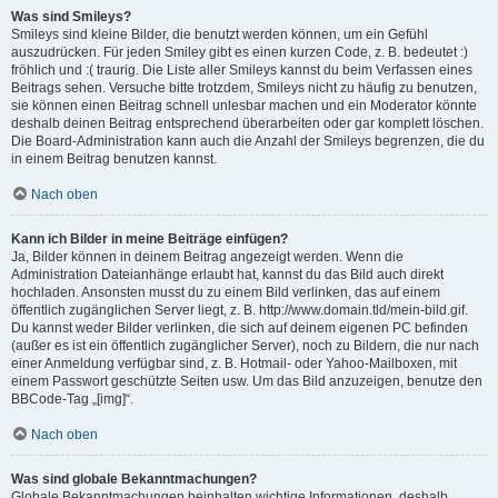
Was sind Smileys?
Smileys sind kleine Bilder, die benutzt werden können, um ein Gefühl
auszudrücken. Für jeden Smiley gibt es einen kurzen Code, z. B. bedeutet :)
fröhlich und :( traurig. Die Liste aller Smileys kannst du beim Verfassen eines
Beitrags sehen. Versuche bitte trotzdem, Smileys nicht zu häufig zu benutzen,
sie können einen Beitrag schnell unlesbar machen und ein Moderator könnte
deshalb deinen Beitrag entsprechend überarbeiten oder gar komplett löschen.
Die Board-Administration kann auch die Anzahl der Smileys begrenzen, die du
in einem Beitrag benutzen kannst.
Nach oben
Kann ich Bilder in meine Beiträge einfügen?
Ja, Bilder können in deinem Beitrag angezeigt werden. Wenn die
Administration Dateianhänge erlaubt hat, kannst du das Bild auch direkt
hochladen. Ansonsten musst du zu einem Bild verlinken, das auf einem
öffentlich zugänglichen Server liegt, z. B. http://www.domain.tld/mein-bild.gif.
Du kannst weder Bilder verlinken, die sich auf deinem eigenen PC befinden
(außer es ist ein öffentlich zugänglicher Server), noch zu Bildern, die nur nach
einer Anmeldung verfügbar sind, z. B. Hotmail- oder Yahoo-Mailboxen, mit
einem Passwort geschützte Seiten usw. Um das Bild anzuzeigen, benutze den
BBCode-Tag „[img]“.
Nach oben
Was sind globale Bekanntmachungen?
Globale Bekanntmachungen beinhalten wichtige Informationen, deshalb