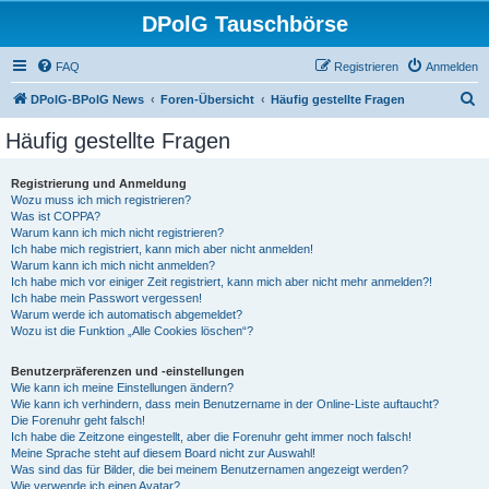
DPolG Tauschbörse
FAQ
Registrieren
Anmelden
S
DPolG-BPolG News
Foren-Übersicht
Häufig gestellte Fragen
u
Häufig gestellte Fragen
c
h
Registrierung und Anmeldung
Wozu muss ich mich registrieren?
e
Was ist COPPA?
Warum kann ich mich nicht registrieren?
Ich habe mich registriert, kann mich aber nicht anmelden!
Warum kann ich mich nicht anmelden?
Ich habe mich vor einiger Zeit registriert, kann mich aber nicht mehr anmelden?!
Ich habe mein Passwort vergessen!
Warum werde ich automatisch abgemeldet?
Wozu ist die Funktion „Alle Cookies löschen“?
Benutzerpräferenzen und -einstellungen
Wie kann ich meine Einstellungen ändern?
Wie kann ich verhindern, dass mein Benutzername in der Online-Liste auftaucht?
Die Forenuhr geht falsch!
Ich habe die Zeitzone eingestellt, aber die Forenuhr geht immer noch falsch!
Meine Sprache steht auf diesem Board nicht zur Auswahl!
Was sind das für Bilder, die bei meinem Benutzernamen angezeigt werden?
Wie verwende ich einen Avatar?