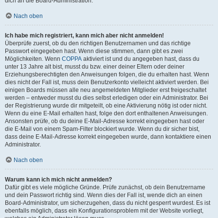
dich an die Board-Administration.
Nach oben
Ich habe mich registriert, kann mich aber nicht anmelden!
Überprüfe zuerst, ob du den richtigen Benutzernamen und das richtige
Passwort eingegeben hast. Wenn diese stimmen, dann gibt es zwei
Möglichkeiten. Wenn
COPPA
aktiviert ist und du angegeben hast, dass du
unter 13 Jahre alt bist, musst du bzw. einer deiner Eltern oder deiner
Erziehungsberechtigten den Anweisungen folgen, die du erhalten hast. Wenn
dies nicht der Fall ist, muss dein Benutzerkonto vielleicht aktiviert werden. Bei
einigen Boards müssen alle neu angemeldeten Mitglieder erst freigeschaltet
werden – entweder musst du dies selbst erledigen oder ein Administrator. Bei
der Registrierung wurde dir mitgeteilt, ob eine Aktivierung nötig ist oder nicht.
Wenn du eine E-Mail erhalten hast, folge den dort enthaltenen Anweisungen.
Ansonsten prüfe, ob du deine E-Mail-Adresse korrekt eingegeben hast oder
die E-Mail von einem Spam-Filter blockiert wurde. Wenn du dir sicher bist,
dass deine E-Mail-Adresse korrekt eingegeben wurde, dann kontaktiere einen
Administrator.
Nach oben
Warum kann ich mich nicht anmelden?
Dafür gibt es viele mögliche Gründe. Prüfe zunächst, ob dein Benutzername
und dein Passwort richtig sind. Wenn dies der Fall ist, wende dich an einen
Board-Administrator, um sicherzugehen, dass du nicht gesperrt wurdest. Es ist
ebenfalls möglich, dass ein Konfigurationsproblem mit der Website vorliegt,