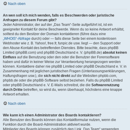
Nach oben
An wen soll ich mich wenden, falls es Beschwerden oder juristische
Anfragen zu diesem Forum gibt?
Jeder Administrator, der auf der „Das Team“-Seite aufgeführt ist, ist ein
geeigneter Kontakt für deine Beschwerde. Wenn du so keine Antwort erhältst,
solltest du den Besitzer der Domain kontaktieren (führe dazu eine
„WHOIS“-Abfrage
durch) oder — falls diese Seite bei einem kostenlosen
Webhoster wie z. B. Yahoo!, free.fr, funpic.de usw. liegt — den Support oder
den Abuse-Kontakt des betreffenden Dienstes. Bitte beachte, dass phpBB
Limited (phpBB.com) und phpBB Deutschland e. V. (phpBB.de)
absolut keinen
Einfluss
auf die Benutzung oder den oder die Benutzer der Forensoftware
haben und dafür in keiner Weise zur Verantwortung herangezogen werden
können. Kontaktiere daher nie phpBB Limited oder phpBB Deutschland e. V. in
Zusammenhang mit jeglichen juristischen Fragen (Unterlassungserklärungen,
Haftungsfragen usw.), die
sich nicht direkt
auf die Websiten phpbb.com,
phpbb.de oder die phpBB-Software selbst beziehen. Falls du phpBB Limited
oder phpBB Deutschland e. V. E-Mails schreibst, die die
Softwarenutzung
durch Dritte
betreffen, so wirst du, wenn überhaupt, höchstens eine knappe
Antwort erhalten.
Nach oben
Wie kann ich einen Administrator des Boards kontaktieren?
Alle Benutzer des Boards können das Kontaktformular nutzen, wenn die
Funktion durch die Board-Administration aktiviert wurde.
Mitglieder des Boards können zusätzlich den Link „Das Team“ verwenden.